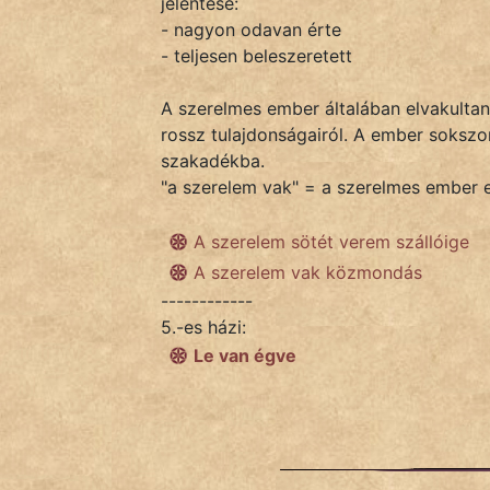
jelentése:
- nagyon odavan érte
- teljesen beleszeretett
IRODALOM
A szerelmes ember általában elvakultan
SZÓLÁS
rossz tulajdonságairól. A ember sokszo
És
szakadékba.
KÖZMONDÁS
"a szerelem vak" = a szerelmes ember e
PSZICHO
A szerelem sötét verem szállóige
A szerelem vak közmondás
ZENE
------------
5.-es házi:
FILM
Le van égve
ÉLETMÓD
MAGYARSÁG
És
TÖRTÉNELEM