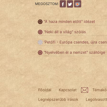
MEGOSZTOM:
Népszerű szerzőink:
"A haza minden előtt" idézet
cinege
"Neki áll a világ" szólás
fantom
'Petőfi - Európa csendes, újra cse
Hunor
"Nyelvében él a nemzet" szállóige
Jób Gedeon
Láron Ádám
mikkamakka
Főoldal
Kapcsolat
Témakö
vörös ördög
Legnépszerűbb írások
Legolvasot
nagyöreg