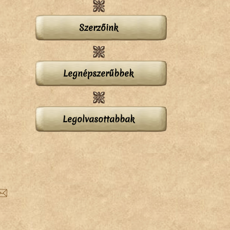
Szerzőink
Legnépszerűbbek
Legolvasottabbak