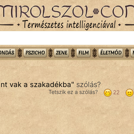
MONDÁS
PSZICHO
ZENE
FILM
ÉLETMÓD
int vak a szakadékba
"
szólás?
Tetszik ez a szólás?
22