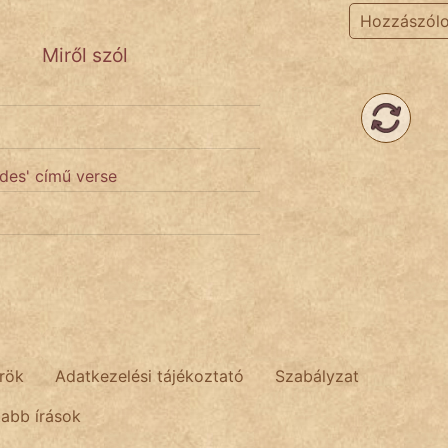
Hozzászól
Miről szól
ndes' című verse
rök
Adatkezelési tájékoztató
Szabályzat
tabb írások