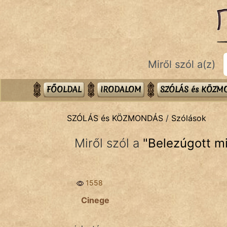
SZÓLÁS ÉS KÖZMONDÁS
témák:
Bibliai
Miről szól a(z)
Kifejezések
Közmondások
FŐOLDAL
IRODALOM
SZÓLÁS és KÖZ
Rímelő
SZÓLÁS és KÖZMONDÁS
/
Szólások
Szállóigék
Miről szól a
"
Belezúgott m
Szóláscsoportok
Szólások
1558
Tréfás
Cinege