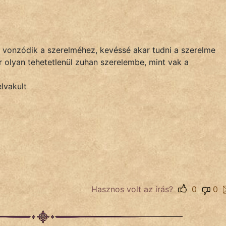
 vonzódik a szerelméhez, kevéssé akar tudni a szerelme
r olyan tehetetlenül zuhan szerelembe, mint vak a
lvakult
Hasznos volt az írás?
0
0