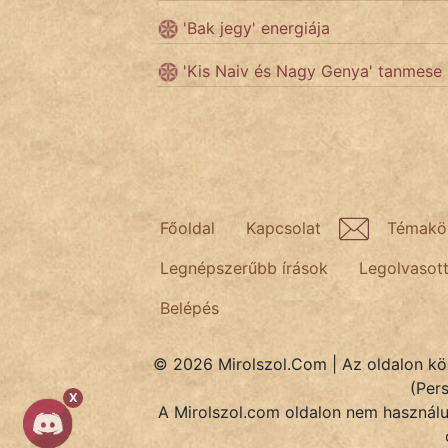
'Bak jegy' energiája
Népszerű szerzőink:
'Kis Naiv és Nagy Genya' tanmese
cinege
fantom
Hunor
Főoldal
Kapcsolat
Témakö
Jób Gedeon
Legnépszerűbb írások
Legolvasot
Láron Ádám
Belépés
mikkamakka
© 2026 Mirolszol.Com | Az oldalon közö
vörös ördög
(Per
X
A Mirolszol.com oldalon nem használun
nagyöreg