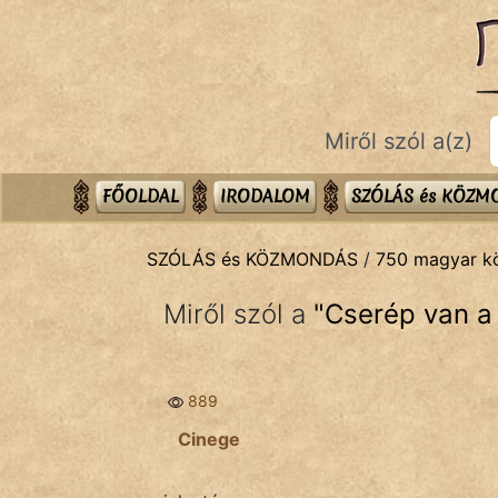
SZÓLÁS ÉS KÖZMONDÁS
témák:
Bibliai
Miről szól a(z)
Kifejezések
Közmondások
FŐOLDAL
IRODALOM
SZÓLÁS és KÖZ
Rímelő
SZÓLÁS és KÖZMONDÁS
/
750 magyar 
Szállóigék
Miről szól a
"
Cserép van a
Szóláscsoportok
Szólások
889
Tréfás
Cinege