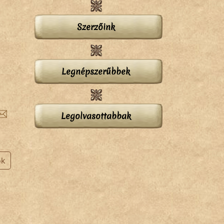
Szerzőink
Legnépszerűbbek
Legolvasottabbak
ok