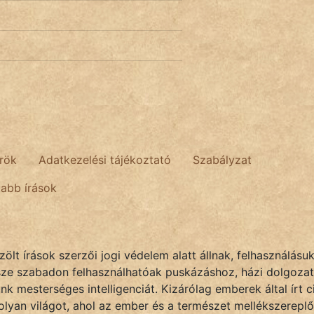
rök
Adatkezelési tájékoztató
Szabályzat
tabb írások
lt írások szerzői jogi védelem alatt állnak, felhasználásu
sze szabadon felhasználhatóak puskázáshoz, házi dolgozat
k mesterséges intelligenciát. Kizárólag emberek által írt
olyan világot, ahol az ember és a természet mellékszereplő