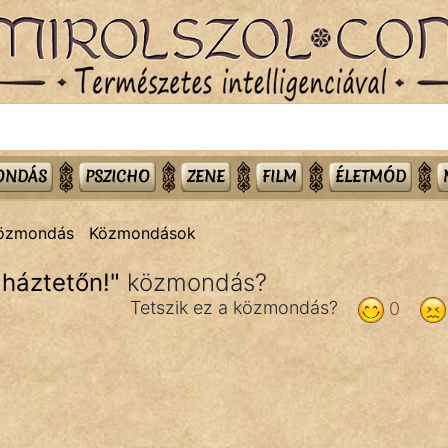
MONDÁS
PSZICHO
ZENE
FILM
ÉLETMÓD
közmondás
Közmondások
 háztetőn!
"
közmondás?
Tetszik ez a közmondás?
0