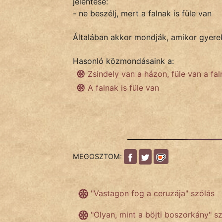
jelentése:
- ne beszélj, mert a falnak is füle van
IRODALOM
Általában akkor mondják, amikor gyerek
SZÓLÁS
Hasonló közmondásaink a:
És
Zsindely van a házon, füle van a fa
KÖZMONDÁS
A falnak is füle van
PSZICHO
ZENE
FILM
MEGOSZTOM:
ÉLETMÓD
"Vastagon fog a ceruzája" szólás
MAGYARSÁG
És
"Olyan, mint a böjti boszorkány" s
TÖRTÉNELEM