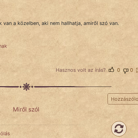
 van a közelben, aki nem hallhatja, amiről szó van.
lnak
Hasznos volt az írás?
0
0
Hozzászól
Miről szól
zólás