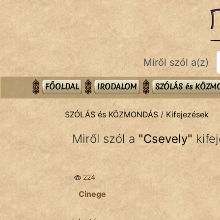
SZÓLÁS ÉS KÖZMONDÁS
témák:
Bibliai
Miről szól a(z)
Kifejezések
Közmondások
FŐOLDAL
IRODALOM
SZÓLÁS és KÖZ
Rímelő
SZÓLÁS és KÖZMONDÁS
/
Kifejezések
Szállóigék
Miről szól a
"
Csevely
"
kife
Szóláscsoportok
Szólások
224
Tréfás
Cinege