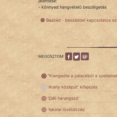
jelentése:
- könnyed hangvételű beszélgetés
IRODALOM
Beszéd - beszéddel kapcsolatos s
SZÓLÁS
És
KÖZMONDÁS
PSZICHO
MEGOSZTOM:
ZENE
"Kiengedte a palackból a szellemet
FILM
'Arany középút' kifejezés
ÉLETMÓD
'Déli harangszó'
MAGYARSÁG
'Iskolai lövöldözés'
És
TÖRTÉNELEM