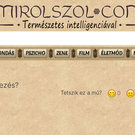
MONDÁS
PSZICHO
ZENE
FILM
ÉLETMÓD
jezés?
Tetszik ez a mű?
0