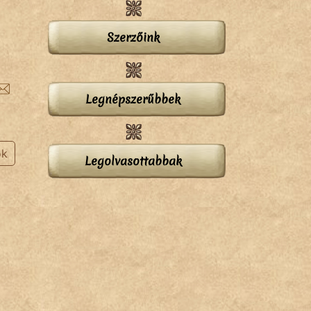
Szerzőink
Legnépszerűbbek
ok
Legolvasottabbak