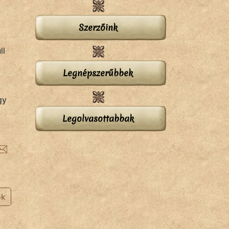
Szerzőink
ll
Legnépszerűbbek
gy
Legolvasottabbak
ok