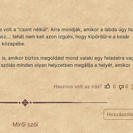
 volt a "csont nélkül". Arra mondják, amikor a labda úgy hu
z.... tehát nem kell azon izgulni, hogy kipördül-e a kosár
a közepébe.
is, amikor biztos megoldást mond valaki egy feladatra va
A szólás minden olyan helyzetben megállja a helyét, amikor
Hasznos volt az írás?
0
0
Hozzászól
Miről szól