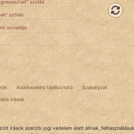
ágnesasztalt" szólás
tek" szólás
mű novellája
rök
Adatkezelési tájékoztató
Szabályzat
tabb írások
lt írások szerzői jogi védelem alatt állnak, felhasználásu