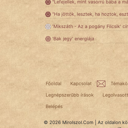
"Lefejellek, mint vasorrú bába a m
"Ha jöttök, lesztek, ha hoztok, esz
Népszerű szerzőink:
'Mikszáth - Az a pogány Filcsik' cí
cinege
'Bak jegy' energiája
fantom
Hunor
Jób Gedeon
Főoldal
Kapcsolat
Témakö
Láron Ádám
Legnépszerűbb írások
Legolvasot
mikkamakka
Belépés
vörös ördög
nagyöreg
© 2026 Mirolszol.Com | Az oldalon közö