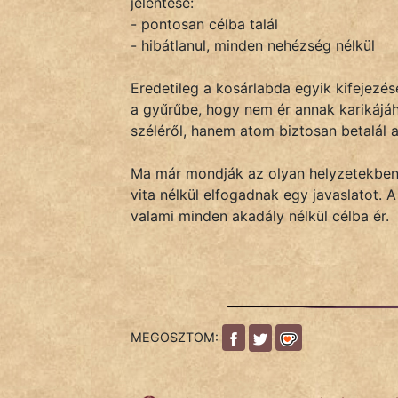
jelentése:
- pontosan célba talál
- hibátlanul, minden nehézség nélkül
IRODALOM
Eredetileg a kosárlabda egyik kifejezése
SZÓLÁS
a gyűrűbe, hogy nem ér annak karikájáho
És
széléről, hanem atom biztosan betalál 
KÖZMONDÁS
Ma már mondják az olyan helyzetekben 
PSZICHO
vita nélkül elfogadnak egy javaslatot. 
valami minden akadály nélkül célba ér.
ZENE
FILM
ÉLETMÓD
MEGOSZTOM:
MAGYARSÁG
És
TÖRTÉNELEM