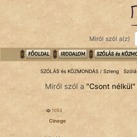
SZÓLÁS ÉS KÖZMONDÁS
témák:
Bibliai
Miről szól a(z)
Kifejezések
Közmondások
FŐOLDAL
IRODALOM
SZÓLÁS és KÖZ
Rímelő
SZÓLÁS és KÖZMONDÁS
/
Szleng
Szólá
Szállóigék
Miről szól a
"
Csont nélkül
"
Szóláscsoportok
Szólások
1053
Tréfás
Cinege