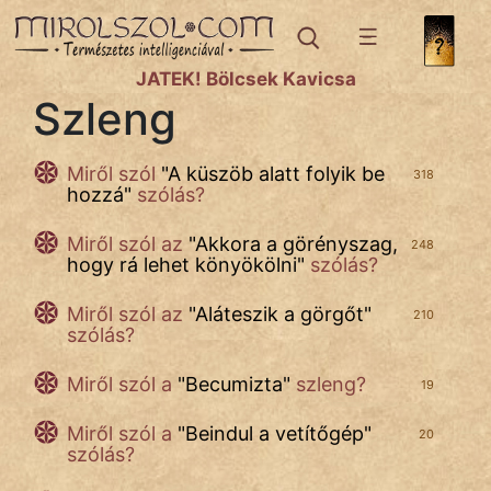
IRODALOM
JÁTÉK! Bölcsek Kavicsa
Szleng
SZÓLÁS
És
KÖZMONDÁS
Miről szól
"
A küszöb alatt folyik be
318
hozzá
"
szólás?
PSZICHO
Miről szól az
"
Akkora a görényszag,
248
ZENE
hogy rá lehet könyökölni
"
szólás?
FILM
Miről szól az
"
Aláteszik a görgőt
"
210
szólás?
ÉLETMÓD
Miről szól a
"
Becumizta
"
szleng?
19
MAGYARSÁG
És
Miről szól a
"
Beindul a vetítőgép
"
20
szólás?
TÖRTÉNELEM