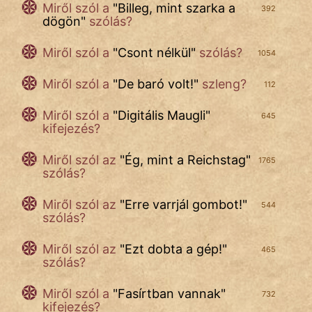
Miről szól a
"
Billeg, mint szarka a
392
dögön
"
szólás?
Miről szól a
"
Csont nélkül
"
szólás?
1054
Miről szól a
"
De baró volt!
"
szleng?
112
Miről szól a
"
Digitális Maugli
"
645
kifejezés?
Miről szól az
"
Ég, mint a Reichstag
"
1765
szólás?
Miről szól az
"
Erre varrjál gombot!
"
544
szólás?
Miről szól az
"
Ezt dobta a gép!
"
465
szólás?
Miről szól a
"
Fasírtban vannak
"
732
kifejezés?