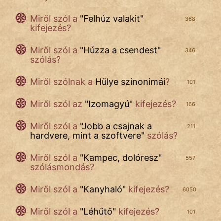
Miről szól
a
"
Felhúz valakit
"
368
kifejezés?
Miről szól a
"
Húzza a csendest
"
346
szólás?
Miről szólnak a
Hülye szinonimái
?
101
Miről szól az
"
Izomagyú
"
kifejezés?
166
Miről szól a
"
Jobb a csajnak a
211
hardvere, mint a szoftvere
"
szólás?
Miről szól a
"
Kampec, dolóresz
"
557
szólásmondás?
Miről szól a
"
Kanyhaló
"
kifejezés?
6050
Miről szól a
"
Léhűtő
"
kifejezés?
101