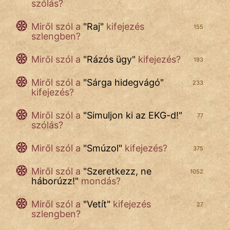
szólás?
Miről szól a
"
Raj
"
kifejezés
155
szlengben?
Miről szól a
"
Rázós ügy
"
kifejezés?
193
Miről szól a
"
Sárga hidegvágó
"
233
kifejezés?
Miről szól a
"
Simuljon ki az EKG-d!
"
77
szólás?
Miről szól a
"
Smúzol
"
kifejezés?
375
Miről szól a
"
Szeretkezz, ne
1052
háborúzz!
"
mondás?
Miről szól a
"
Vetít
"
kifejezés
27
szlengben?