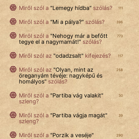
Miről szól a
"
Lemegy hídba
"
szólás?
111
Miről szól a
"
Mi a pálya?
"
szólás?
396
Miről szól a
"
Nehogy már a befőtt
773
tegye el a nagymamát!
"
szólás?
Miről szól az
"
odadzsalt
"
kifejezés?
117
Miről szól az
"
Olyan, mint az
258
öreganyám tévéje: nagyképű és
homályos
"
szólás?
Miről szól a
"
Partiba vág valakit
"
30
szleng?
Miről szól a
"
Partiba vágja magát
"
39
szleng?
Miről szól a
"
Porzik a veséje
"
290