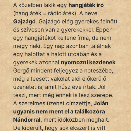
fantom
A közelben lakik egy
hangjáték író
(hangjáték = rádiójáték). A neve
Hunor
Gajzágó
. Gajzágó elég gyerekes felnőtt
Jób Gedeon
és szívesen van a gyerekekkel. Éppen
egy hangjátékot kellene írnia, de nem
Láron Ádám
megy neki. Egy nap azonban találnak
mikkamakka
egy halottat a halott utcában és a
gyerekek azonnal
nyomozni kezdenek
.
vörös ördög
Gergő mindent feljegyez a noteszébe,
még a leesett vakolat alól előkerülő
nagyöreg
üzenetet is, amit húsz éve írtak. Jól
NapHold
teszi, mert még ennek is lesz szerepe.
A szerelmes üzenet címzettje,
Jolán
Név nélkül
ugyanis nem ment el a találkozóra
pszichopati
Nándorral,
mert időközben meghalt.
De kiderült, hogy sok ékszert is vitt
szegény legény