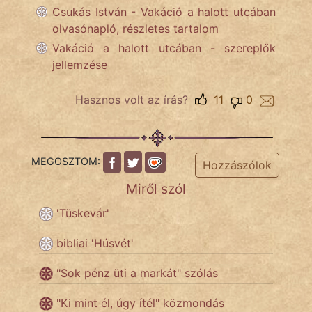
Csukás István - Vakáció a halott utcában
olvasónapló, részletes tartalom
Vakáció a halott utcában - szereplők
jellemzése
Hasznos volt az írás?
11
0
MEGOSZTOM:
Hozzászólok
Miről szól
'Tüskevár'
bibliai 'Húsvét'
"Sok pénz üti a markát" szólás
"Ki mint él, úgy ítél" közmondás