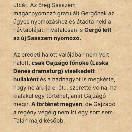
utcát. Az öreg Sasszem
magánnyomozó gratulált Gergőnek az
ügyes nyomozáshoz és átadta neki a
névtábláját: hivatalosan is
Gergő lett
az új Sasszem nyomozó.
Az eredeti halott valójában nem volt
halott,
csak Gajzágó főnöke (Laska
Dénes dramaturg) viselkedett
hullaként
és a hadnagyot is megkérte,
hogy ne árulja el őt... szerette volna, ha
kialakul egy történet, amit Gajzágó
megír.
A történet megvan
, de Gajzágó
a regény végéig nem írt egy sort sem.
Talán majd később.