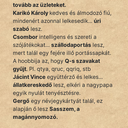
KÖZMONDÁS
tovább az üzleteket.
Karikó Károly
kedves és álmodozó fiú,
PSZICHO
mindenért azonnal lelkesedik...
úri
szabó
lesz.
ZENE
Csombor
intelligens és szereti a
FILM
szójátékokat...
szállodaportás
lesz,
mert talál egy fejére illő portássapkát.
ÉLETMÓD
A hoobbija az, hogy
Q-s szavakat
gyűjt
. Pl. qtya, qruc, qqriq, stb
MAGYARSÁG
És
Jácint Vince
együttérző és lelkes...
TÖRTÉNELEM
állatkereskedő
lesz, elkéri a nagypapa
egyik nyulát tenyésztésre.
Népszerű szerzőink:
Gergő
egy névjegykártyát talál, ez
alapján ő lesz
Sasszem, a
magánnyomozó.
cinege