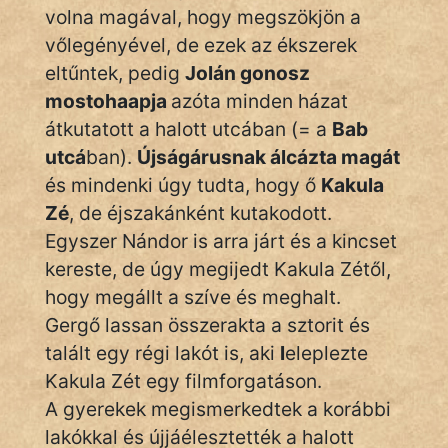
volna magával, hogy megszökjön a
Hoffer Botond
vőlegényével, de ezek az ékszerek
eltűntek, pedig
Jolán gonosz
szemfüles
mostohaapja
azóta minden házat
átkutatott a halott utcában (= a
Bab
utcá
ban).
Újságárusnak álcázta magát
és mindenki úgy tudta, hogy ő
Kakula
Zé
, de éjszakánként kutakodott.
Egyszer Nándor is arra járt és a kincset
kereste, de úgy megijedt Kakula Zétől,
hogy megállt a szíve és meghalt.
Gergő lassan összerakta a sztorit és
talált egy régi lakót is, aki
l
eleplezte
Kakula Zét egy filmforgatáson.
A gyerekek megismerkedtek a korábbi
lakókkal és újjáélesztették a halott