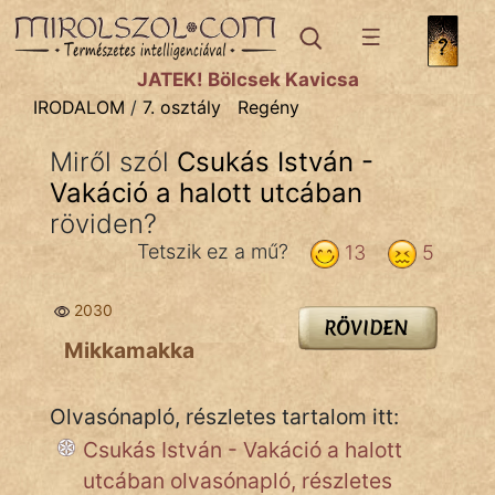
IRODALOM
témák:
JÁTÉK! Bölcsek Kavicsa
Dráma
IRODALOM
/
7. osztály
Regény
Elbeszélő
Miről szól
Csukás István -
Költemény
Vakáció a halott utcában
Eposz
röviden?
Tetszik ez a mű?
13
5
Komédia
Kötelező
2030
RÖVIDEN
Mikkamakka
Legenda
Mese
Olvasónapló, részletes tartalom itt:
Csukás István - Vakáció a halott
Mitológia
utcában olvasónapló, részletes