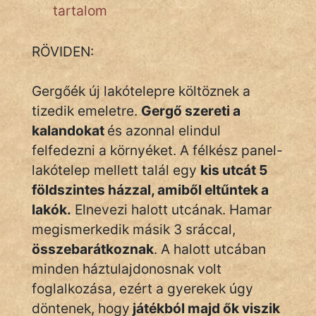
Monda
tartalom
Novella
RÖVIDEN:
És
Elbeszélés
Gergőék új lakótelepre költöznek a
Regény
tizedik emeletre.
Gergő szereti a
kalandokat
és azonnal elindul
Tanmese
felfedezni a környéket. A félkész panel-
Vers
lakótelep mellett talál egy
kis utcát 5
földszintes házzal, amiből eltűntek a
lakók.
Elnevezi halott utcának. Hamar
megismerkedik másik 3 sráccal,
összebarátkoznak
. A halott utcában
IRODALOM
minden háztulajdonosnak volt
foglalkozása, ezért a gyerekek úgy
SZÓLÁS
döntenek, hogy
És
játékból majd ők viszik