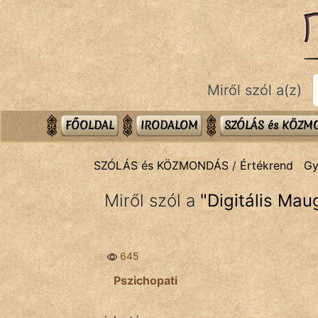
SZÓLÁS ÉS KÖZMONDÁS
témák:
Bibliai
Miről szól a(z)
Kifejezések
Közmondások
FŐOLDAL
IRODALOM
SZÓLÁS és KÖZ
Rímelő
SZÓLÁS és KÖZMONDÁS
/
Értékrend
Gy
Szállóigék
Miről szól a
"
Digitális Maug
Szóláscsoportok
Szólások
645
Tréfás
Pszichopati