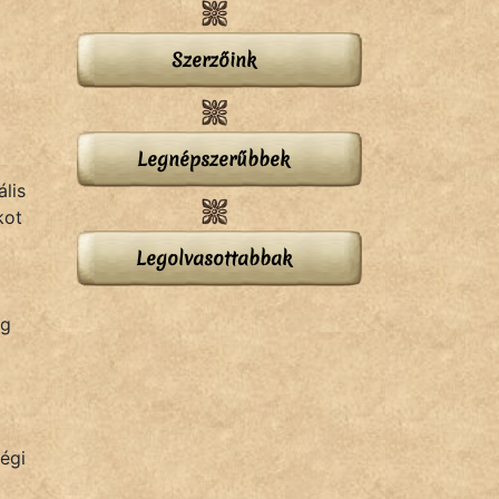
Szerzőink
Legnépszerűbbek
lis
kot
Legolvasottabbak
eg
égi