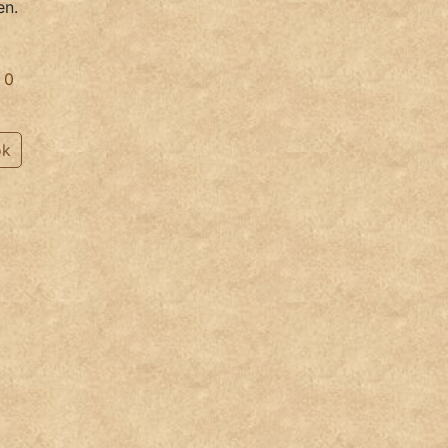
en.
0
ok