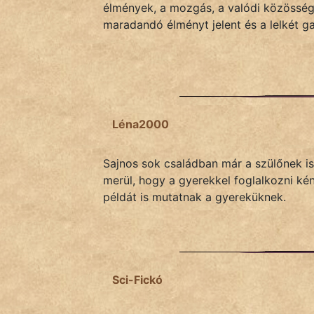
élmények, a mozgás, a valódi közösség,
maradandó élményt jelent és a lelkét ga
Népszerű szerzőink:
cinege
fantom
Léna2000
Hunor
Sajnos sok családban már a szülőnek is 
Jób Gedeon
merül, hogy a gyerekkel foglalkozni ké
Láron Ádám
példát is mutatnak a gyereküknek.
mikkamakka
vörös ördög
Sci-Fickó
nagyöreg