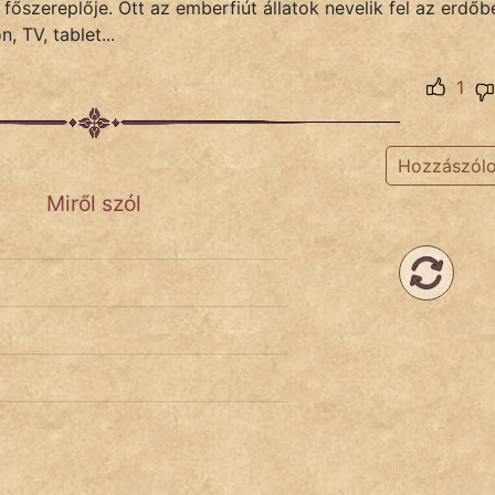
szereplője. Ott az emberfiút állatok nevelik fel az erdőb
, TV, tablet...
1
Hozzászól
Miről szól
t