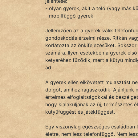
jelentése:
- olyan gyerek, akit a teló (vagy más kü
- mobilfüggő gyerek
IRODALOM
Jellemzően az a gyerek válik telefonfü
SZÓLÁS
gondoskodás érzelmi része. Ritkán vagy
És
korlátozta az önkifejezésüket. Sokszor 
KÖZMONDÁS
számára. Ilyen esetekben a gyerek első
ketyeréhez fűződik, mert a kütyü mind
PSZICHO
ad.
ZENE
A gyerek ellen elkövetett mulasztást n
dolgot, amihez ragaszkodik. Ajánljunk 
FILM
értelmes elfoglaltságokkal és beszélget
hogy kialakuljanak az új, természetes 
ÉLETMÓD
kütyüfüggést és játékfüggést.
MAGYARSÁG
És
Egy viszonylag egészséges családban f
TÖRTÉNELEM
életre, nem lesz telefonfüggő. Nem le