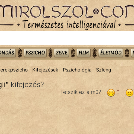
MONDÁS
PSZICHO
ZENE
FILM
ÉLETMÓD
erekpszicho
Kifejezések
Pszichológia
Szleng
li
"
kifejezés?
Tetszik ez a mű?
0