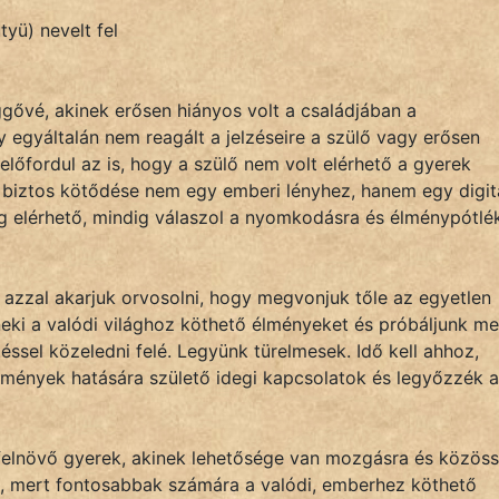
tyü) nevelt fel
ggővé, akinek erősen hiányos volt a családjában a
 egyáltalán nem reagált a jelzéseire a szülő vagy erősen
előfordul az is, hogy a szülő nem volt elérhető a gyerek
 biztos kötődése nem egy emberi lényhez, hanem egy digitá
ig elérhető, mindig válaszol a nyomkodásra és élménypótlé
e azzal akarjuk orvosolni, hogy megvonjuk tőle az egyetlen
neki a valódi világhoz köthető élményeket és próbáljunk m
éssel közeledni felé. Legyünk türelmesek. Idő kell ahhoz,
élmények hatására születő idegi kapcsolatok és legyőzzék a
elnövő gyerek, akinek lehetősége van mozgásra és közöss
sz, mert fontosabbak számára a valódi, emberhez köthető