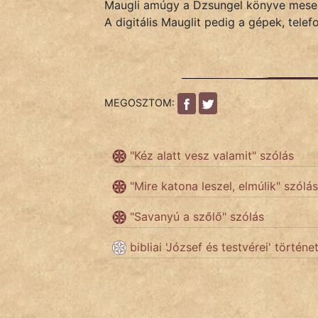
NapHold
Maugli amúgy a Dzsungel könyve mese fő
A digitális Mauglit pedig a gépek, telefon
Név nélkül
pszichopati
szegény legény
MEGOSZTOM:
Hoffer Botond
"Kéz alatt vesz valamit" szólás
szemfüles
"Mire katona leszel, elmúlik" szólás
"Savanyú a szőlő" szólás
bibliai 'József és testvérei' történe