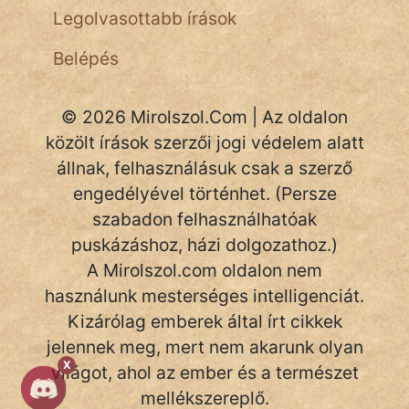
NapHold
Legolvasottabb írások
Név nélkül
Belépés
pszichopati
© 2026 Mirolszol.Com | Az oldalon
szegény legény
közölt írások szerzői jogi védelem alatt
Hoffer Botond
állnak, felhasználásuk csak a szerző
engedélyével történhet. (Persze
szemfüles
szabadon felhasználhatóak
puskázáshoz, házi dolgozathoz.)
A Mirolszol.com oldalon nem
használunk mesterséges intelligenciát.
Kizárólag emberek által írt cikkek
jelennek meg, mert nem akarunk olyan
X
világot, ahol az ember és a természet
mellékszereplő.