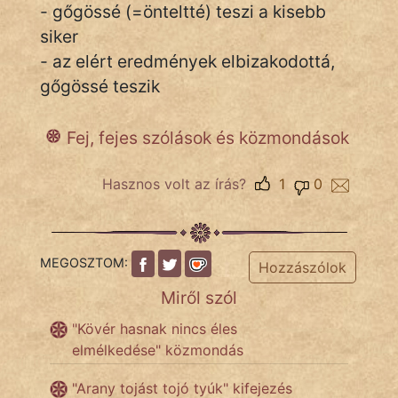
- gőgössé (=önteltté) teszi a kisebb
siker
- az elért eredmények elbizakodottá,
IRODALOM
gőgössé teszik
SZÓLÁS
És
Fej, fejes szólások és közmondások
KÖZMONDÁS
Hasznos volt az írás?
1
0
PSZICHO
ZENE
FILM
MEGOSZTOM:
Hozzászólok
Miről szól
ÉLETMÓD
"Kövér hasnak nincs éles
MAGYARSÁG
elmélkedése" közmondás
És
TÖRTÉNELEM
"Arany tojást tojó tyúk" kifejezés