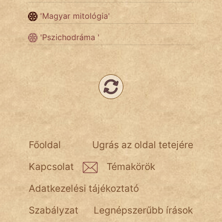
'Magyar mitológia'
Népszerű szerzőink:
'Pszichodráma '
cinege
fantom
Hunor
Jób Gedeon
Láron Ádám
Főoldal
Ugrás az oldal tetejére
mikkamakka
Kapcsolat
Témakörök
vörös ördög
Adatkezelési tájékoztató
nagyöreg
Szabályzat
Legnépszerűbb írások