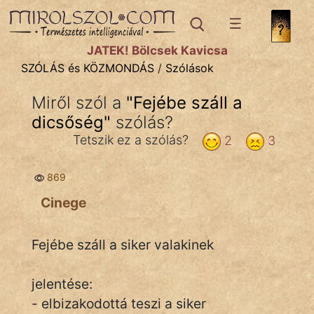
SZÓLÁS ÉS KÖZMONDÁS
témák:
JÁTÉK! Bölcsek Kavicsa
Bibliai
SZÓLÁS és KÖZMONDÁS
/
Szólások
Kifejezések
Miről szól a
"
Fejébe száll a
dicsőség
Közmondások
"
szólás?
Tetszik ez a szólás?
2
3
Rímelő
869
Szállóigék
Cinege
Szóláscsoportok
Szólások
Fejébe száll a siker valakinek
Tréfás
jelentése:
- elbizakodottá teszi a siker