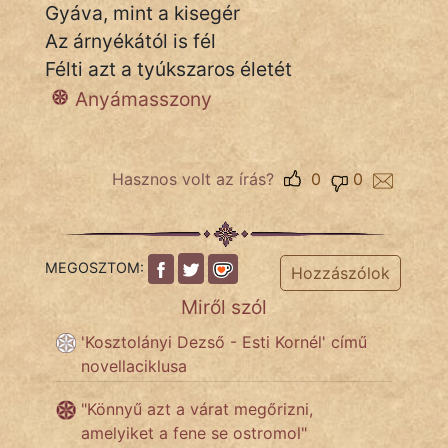
Gyáva, mint a kisegér
Az árnyékától is fél
Félti azt a tyúkszaros életét
IRODALOM
Anyámasszony
SZÓLÁS
És
KÖZMONDÁS
Hasznos volt az írás?
0
0
PSZICHO
ZENE
MEGOSZTOM:
Hozzászólok
FILM
Miről szól
ÉLETMÓD
'Kosztolányi Dezső - Esti Kornél' című
novellaciklusa
MAGYARSÁG
És
"Könnyű azt a várat megőrizni,
TÖRTÉNELEM
amelyiket a fene se ostromol"