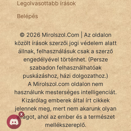
NapHold
Legolvasottabb írások
Név nélkül
Belépés
pszichopati
© 2026 Mirolszol.Com | Az oldalon
szegény legény
közölt írások szerzői jogi védelem alatt
állnak, felhasználásuk csak a szerző
Hoffer Botond
engedélyével történhet. (Persze
szemfüles
szabadon felhasználhatóak
puskázáshoz, házi dolgozathoz.)
A Mirolszol.com oldalon nem
használunk mesterséges intelligenciát.
Kizárólag emberek által írt cikkek
jelennek meg, mert nem akarunk olyan
X
világot, ahol az ember és a természet
mellékszereplő.