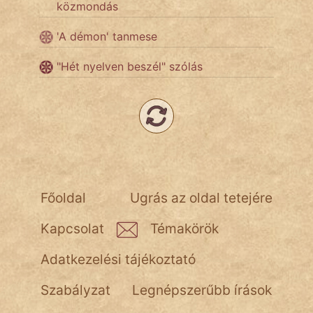
közmondás
Népszerű szerzőink:
'A démon' tanmese
"Hét nyelven beszél" szólás
cinege
fantom
Hunor
Jób Gedeon
Láron Ádám
Főoldal
Ugrás az oldal tetejére
mikkamakka
Kapcsolat
Témakörök
vörös ördög
Adatkezelési tájékoztató
nagyöreg
Szabályzat
Legnépszerűbb írások