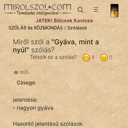
SZÓLÁS ÉS KÖZMONDÁS
témák:
JÁTÉK! Bölcsek Kavicsa
Bibliai
SZÓLÁS és KÖZMONDÁS
/
Szólások
Kifejezések
Miről szól a
"
Gyáva, mint a
nyúl
Közmondások
"
szólás?
Tetszik ez a szólás?
4
0
Rímelő
1829
Szállóigék
Cinege
Szóláscsoportok
Szólások
jelentése:
- nagyon gyáva
Tréfás
Hasonló jelentésű szólások: