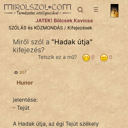
SZÓLÁS ÉS KÖZMONDÁS
témák:
JÁTÉK! Bölcsek Kavicsa
Bibliai
SZÓLÁS és KÖZMONDÁS
/
Kifejezések
Kifejezések
Miről szól a
"
Hadak útja
"
kifejezés?
Közmondások
Tetszik ez a mű?
0
0
Rímelő
307
Szállóigék
Hunor
Szóláscsoportok
Szólások
jelentése:
- Tejút
Tréfás
A Hadak útja, az égi Tejút székely