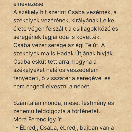
elnevezése
A székely hit szerint Csaba vezérnek, a
székelyek vezérének, királyának Lelke
IRODALOM
élete végén felszállt a csillagok közé és
SZÓLÁS
seregének tagjai oda is követték.
És
Csaba vezér serege az égi Tejút. A
KÖZMONDÁS
székelyek ma is Hadak Útjának hívják.
Csaba esküt tett arra, hogyha a
PSZICHO
székelyeket halálos veszedelem
ZENE
fenyegeti, ő visszatér a seregével és
nem engedi elveszni a népét.
FILM
ÉLETMÓD
Számtalan monda, mese, festmény és
zenemű feldolgozta a történetet.
MAGYARSÁG
Móra Ferenc így ír:
És
"- Ébredj, Csaba, ébredj, bajban van a
TÖRTÉNELEM