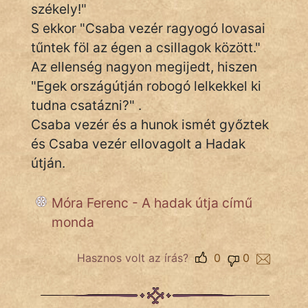
székely!"
S ekkor "Csaba vezér ragyogó lovasai
Népszerű szerzőink:
tűntek föl az égen a csillagok között."
Az ellenség nagyon megijedt, hiszen
cinege
"Egek országútján robogó lelkekkel ki
fantom
tudna csatázni?" .
Csaba vezér és a hunok ismét győztek
Hunor
és Csaba vezér ellovagolt a Hadak
Jób Gedeon
útján.
Láron Ádám
Móra Ferenc - A hadak útja című
monda
mikkamakka
vörös ördög
Hasznos volt az írás?
0
0
nagyöreg