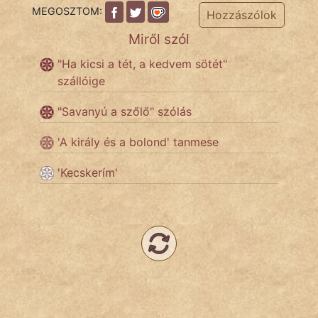
NapHold
MEGOSZTOM:
Hozzászólok
Név nélkül
Miről szól
"Ha kicsi a tét, a kedvem sötét"
pszichopati
szállóige
szegény legény
"Savanyú a szőlő" szólás
Hoffer Botond
'A király és a bolond' tanmese
szemfüles
'Kecskerím'