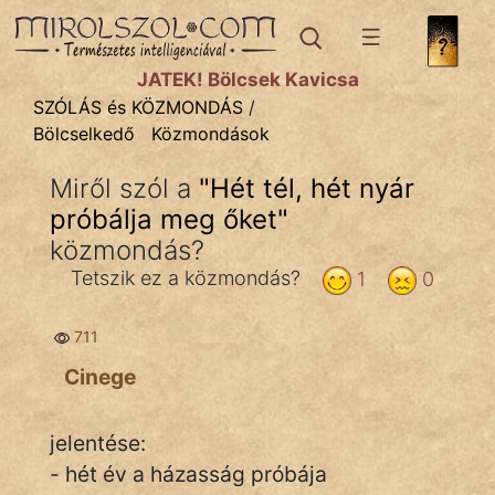
SZÓLÁS ÉS KÖZMONDÁS
témák:
JÁTÉK! Bölcsek Kavicsa
Bibliai
SZÓLÁS és KÖZMONDÁS
/
Bölcselkedő
Közmondások
Kifejezések
Miről szól a
"
Hét tél, hét nyár
Közmondások
próbálja meg őket
"
Rímelő
közmondás?
Tetszik ez a közmondás?
1
0
Szállóigék
Szóláscsoportok
711
Cinege
Szólások
Tréfás
jelentése:
- hét év a házasság próbája