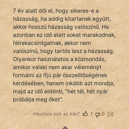
7 év alatt dől el, hogy sikeres-e a
házasság, ha addig kitartanak együtt,
IRODALOM
akkor hosszú házasság valószínű. Ha
SZÓLÁS
azonban ez idő alatt sokat marakodnak,
És
félrekacsintgatnak, akkor nem
KÖZMONDÁS
valószínű, hogy tartós lesz a házasság.
Olyankor használatos a közmondás,
PSZICHO
amikor valaki nem akar véleményt
ZENE
formálni az ifjú pár összeillőségének
kérdésében, hanem inkább azt mondja,
FILM
majd az idő eldönti, "hét tél, hét nyár
ÉLETMÓD
próbálja meg őket".
MAGYARSÁG
Hasznos volt az írás?
1
0
És
TÖRTÉNELEM