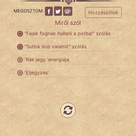
MEGOSZTOM:
Hozzászólok
Népszerű szerzőink:
Miről szól
cinege
"Fejek fognak hullani a porba!" szólás
fantom
"Sutba dob valamit" szólás
Hunor
'Rák jegy 'energiája
Jób Gedeon
'Eljegyzés'
Láron Ádám
mikkamakka
vörös ördög
nagyöreg