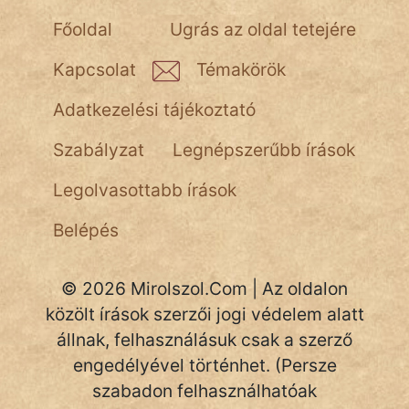
NapHold
Főoldal
Ugrás az oldal tetejére
Név nélkül
Kapcsolat
Témakörök
pszichopati
Adatkezelési tájékoztató
szegény legény
Szabályzat
Legnépszerűbb írások
Hoffer Botond
Legolvasottabb írások
szemfüles
Belépés
© 2026 Mirolszol.Com | Az oldalon
közölt írások szerzői jogi védelem alatt
állnak, felhasználásuk csak a szerző
engedélyével történhet. (Persze
szabadon felhasználhatóak