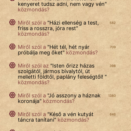
kenyeret tudsz adni, nem vagy vén
"
FILM
közmondás?
ÉLETMÓD
Miről szól
a
"
Házi ellenség a test,
562
friss a rosszra, jóra rest
"
MAGYARSÁG
közmondás?
És
TÖRTÉNELEM
Miről szól a
"
Hét tél, hét nyár
709
próbálja meg őket
"
közmondás?
Népszerű szerzőink:
Miről szól
az
"
Isten őrizz házas
398
szolgától, jármos bivalytól, út
melletti földtől, paplány feleségtől!
"
cinege
közmondás?
fantom
Miről szól a
"
Jó asszony a háznak
1380
koronája
"
közmondás?
Hunor
Miről szól a
"
Késő a vén kutyát
646
táncra tanítani
"
közmondás?
Jób Gedeon