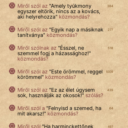
Miről szól az
"
Amely tyúkmony
384
Szóláskeveredés
egyszer eltörik, nincs az a kovács,
aki helyrehozza
"
közmondás?
Szólások
Miről szól az
"
Egyik nap a másiknak
277
Tréfás
tanítványa
"
közmondás?
Miről szólnak az
"
Ésszel, ne
518
szemmel fogj a házassághoz!
"
közmondás?
IRODALOM
Miről szól az
"
Este örömmel, reggel
1009
körömmel
"
közmondás?
SZÓLÁS
Miről szól az
"
Ez az élet úgysem
És
439
sok, használják az okosok!
"
szólás?
KÖZMONDÁS
Miről szól a
"
Felnyisd a szemed, ha
64
PSZICHO
mit akarsz!
"
közmondás?
ZENE
Miről szól
"
Ha harminckettőnek
461