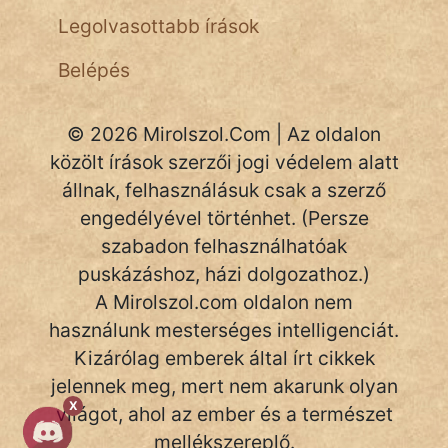
Legolvasottabb írások
Belépés
© 2026 Mirolszol.Com | Az oldalon
közölt írások szerzői jogi védelem alatt
állnak, felhasználásuk csak a szerző
engedélyével történhet. (Persze
szabadon felhasználhatóak
puskázáshoz, házi dolgozathoz.)
A Mirolszol.com oldalon nem
használunk mesterséges intelligenciát.
Kizárólag emberek által írt cikkek
jelennek meg, mert nem akarunk olyan
X
világot, ahol az ember és a természet
mellékszereplő.