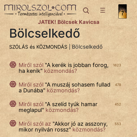
SZÓLÁS ÉS KÖZMONDÁS
témák:
JÁTÉK! Bölcsek Kavicsa
Bibliai
Bölcselkedő
Időjárás
Bölcselkedő
SZÓLÁS és KÖZMONDÁS
|
Kifejezések
Miről szól
"
A kerék is jobban forog,
Közmondások
1623
ha kenik
"
közmondás?
Nyelvészet
Miről szól
"
A muszáj sohasem fullad
478
a Dunába
"
közmondás?
Rímelő
Miről szól
"
A szelíd tyúk hamar
452
Szállóigék
meglapul
"
közmondás?
Szokás
Miről szól az
"
Akkor jó az asszony,
553
mikor nyilván rossz
"
közmondás?
Szóláscsoportok