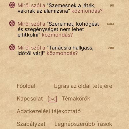
Miről szól a
"
Szemesnek a játék,
90
vaknak az alamizsna
"
közmondás?
Miről szól
a
"
Szerelmet, köhögést
1403
és szegénységet nem lehet
eltitkolni
"
közmondás?
Miről szól
a
"
Tanácsra hallgass,
290
időtől várj!
"
közmondás?
Főoldal
Ugrás az oldal tetejére
Kapcsolat
Témakörök
Adatkezelési tájékoztató
Szabályzat
Legnépszerűbb írások