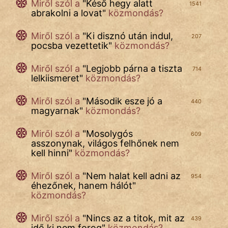
Láron Ádám
Miről szól a
"
Késő hegy alatt
1541
abrakolni a lovat
"
közmondás?
mikkamakka
Miről szól a
"
Ki disznó után indul,
207
pocsba vezettetik
"
közmondás?
vörös ördög
Miről szól a
"
Legjobb párna a tiszta
nagyöreg
714
lelkiismeret
"
közmondás?
NapHold
Miről szól a
"
Második esze jó a
440
magyarnak
"
közmondás?
Név nélkül
Miről szól a
"
Mosolygós
609
pszichopati
asszonynak, világos felhőnek nem
kell hinni
"
közmondás?
szegény legény
Miről szól a
"
Nem halat kell adni az
954
Hoffer Botond
éhezőnek, hanem hálót
"
közmondás?
szemfüles
Miről szól a
"
Nincs az a titok, mit az
439
idő ki nem forog
"
közmondás?