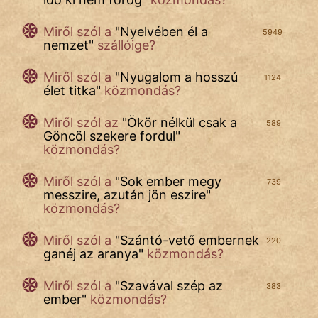
Miről szól a
"
Nyelvében él a
5949
nemzet
"
szállóige?
Miről szól a
"
Nyugalom a hosszú
1124
élet titka
"
közmondás?
Miről szól az
"
Ökör nélkül csak a
589
Göncöl szekere fordul
"
közmondás?
Miről szól a
"
Sok ember megy
739
messzire, azután jön eszire
"
közmondás?
Miről szól a
"
Szántó-vető embernek
220
ganéj az aranya
"
közmondás?
Miről szól a
"
Szavával szép az
383
ember
"
közmondás?