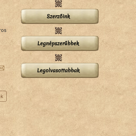
Szerzőink
ros
Legnépszerűbbek
Legolvasottabbak
ok