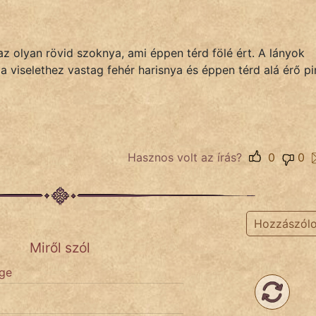
z olyan rövid szoknya, ami éppen térd fölé ért. A lányok
a viselethez vastag fehér harisnya és éppen térd alá érő pi
Hasznos volt az írás?
0
0
Hozzászól
Miről szól
ige