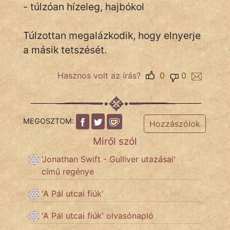
- túlzóan hízeleg, hajbókol
Túlzottan megalázkodik, hogy elnyerje
IRODALOM
a másik tetszését.
SZÓLÁS
És
Hasznos volt az írás?
0
0
KÖZMONDÁS
PSZICHO
MEGOSZTOM:
Hozzászólok
ZENE
Miről szól
FILM
'Jonathan Swift - Gulliver utazásai'
című regénye
ÉLETMÓD
'A Pál utcai fiúk'
MAGYARSÁG
És
'A Pál utcai fiúk' olvasónapló
TÖRTÉNELEM