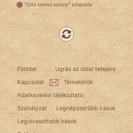
"Zöld szemű szörny" kifejezés
Népszerű szerzőink:
cinege
fantom
Hunor
Főoldal
Ugrás az oldal tetejére
Jób Gedeon
Kapcsolat
Témakörök
Láron Ádám
Adatkezelési tájékoztató
mikkamakka
Szabályzat
Legnépszerűbb írások
vörös ördög
Legolvasottabb írások
nagyöreg