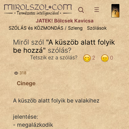
SZÓLÁS ÉS KÖZMONDÁS
témák:
JÁTÉK! Bölcsek Kavicsa
Bibliai
SZÓLÁS és KÖZMONDÁS
/
Szleng
Szólások
Kifejezések
Miről szól
"
A küszöb alatt folyik
be hozzá
Közmondások
"
szólás?
Tetszik ez a szólás?
2
0
Rímelő
318
Szállóigék
Cinege
Szóláscsoportok
Szólások
A küszöb alatt folyik be valakihez
Tréfás
jelentése:
- megalázkodik