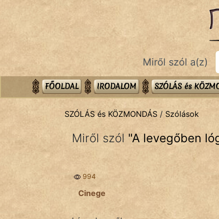
SZÓLÁS ÉS KÖZMONDÁS
témák:
Bibliai
Miről szól a(z)
Kifejezések
Közmondások
FŐOLDAL
IRODALOM
SZÓLÁS és KÖZ
Rímelő
SZÓLÁS és KÖZMONDÁS
/
Szólások
Szállóigék
Miről szól
"
A levegőben ló
Szóláscsoportok
Szólások
994
Tréfás
Cinege