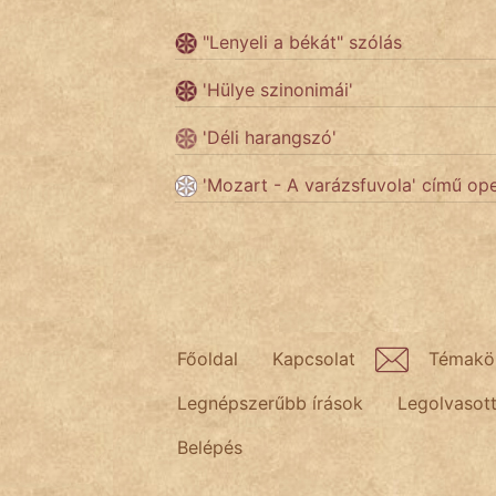
"Lenyeli a békát" szólás
Népszerű szerzőink:
'Hülye szinonimái'
cinege
'Déli harangszó'
fantom
'Mozart - A varázsfuvola' című ope
Hunor
Jób Gedeon
Láron Ádám
Főoldal
Kapcsolat
Témakö
mikkamakka
Legnépszerűbb írások
Legolvasot
vörös ördög
Belépés
nagyöreg