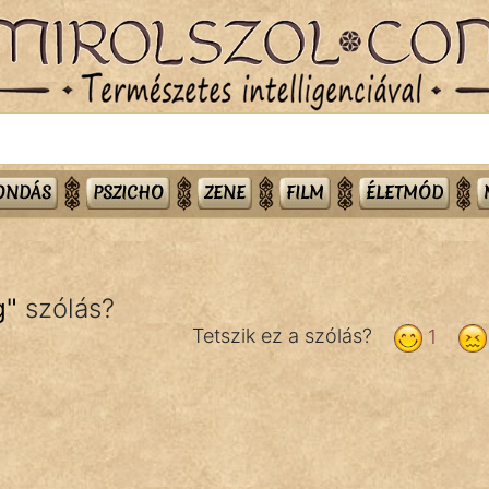
MONDÁS
PSZICHO
ZENE
FILM
ÉLETMÓD
g
"
szólás?
Tetszik ez a szólás?
1