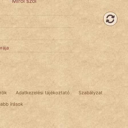
Miről szól
rája
rök
Adatkezelési tájékoztató
Szabályzat
tabb írások