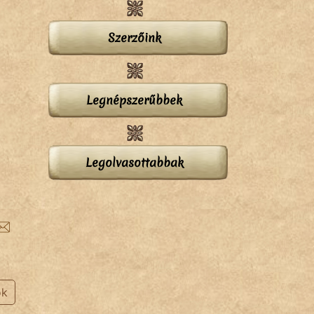
Szerzőink
Legnépszerűbbek
Legolvasottabbak
ok