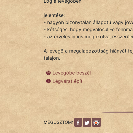
Lóg a levegőben
jelentése:
IRODALOM
- nagyon bizonytalan állapotú vagy jöv
- kétséges, hogy megvalósul -e fennma
SZÓLÁS
- az érvelés nincs megokolva, ésszerű
És
KÖZMONDÁS
A levegő a megalapozottság hiányát feje
talajon.
PSZICHO
Levegőbe beszél
ZENE
Légvárat épít
FILM
ÉLETMÓD
MAGYARSÁG
MEGOSZTOM:
És
TÖRTÉNELEM