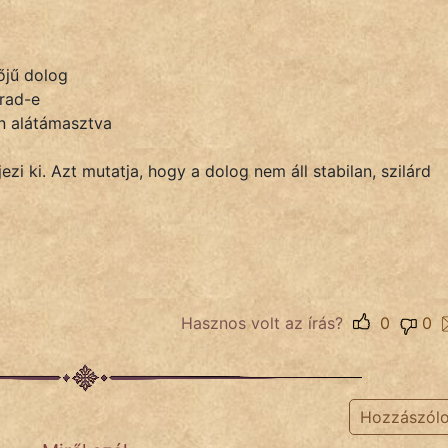
őjű dolog
rad-e
en alátámasztva
zi ki. Azt mutatja, hogy a dolog nem áll stabilan, szilárd
Hasznos volt az írás?
0
0
Hozzászól