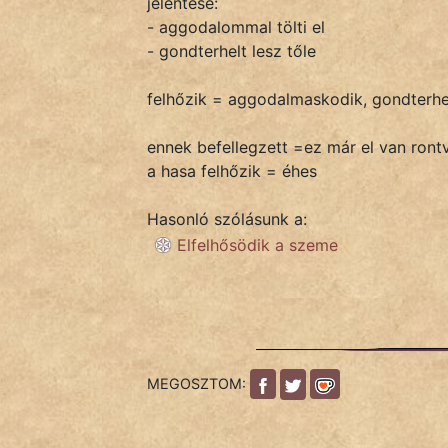
jelentése:
- aggodalommal tölti el
- gondterhelt lesz tőle
IRODALOM
felhőzik = aggodalmaskodik, gondterhe
SZÓLÁS
És
ennek befellegzett =ez már el van ront
KÖZMONDÁS
a hasa felhőzik = éhes
PSZICHO
Hasonló szólásunk a:
Elfelhősödik a szeme
ZENE
FILM
ÉLETMÓD
MEGOSZTOM:
MAGYARSÁG
És
TÖRTÉNELEM