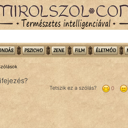
MONDÁS
PSZICHO
ZENE
FILM
ÉLETMÓD
Szólások
ifejezés?
Tetszik ez a szólás?
0