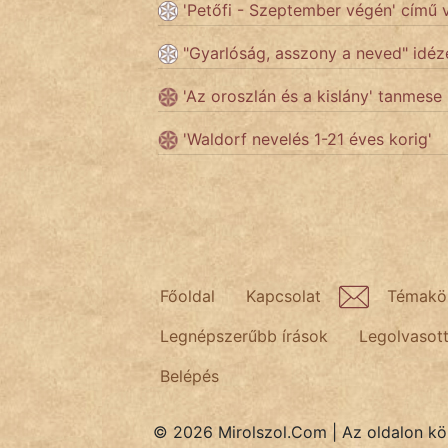
'Petőfi - Szeptember végén' című 
"Gyarlóság, asszony a neved" idéz
Népszerű szerzőink:
'Az oroszlán és a kislány' tanmese
cinege
'Waldorf nevelés 1-21 éves korig'
fantom
Hunor
Jób Gedeon
Láron Ádám
Főoldal
Kapcsolat
Témakö
Legnépszerűbb írások
Legolvasot
mikkamakka
Belépés
vörös ördög
nagyöreg
© 2026 Mirolszol.Com | Az oldalon közö