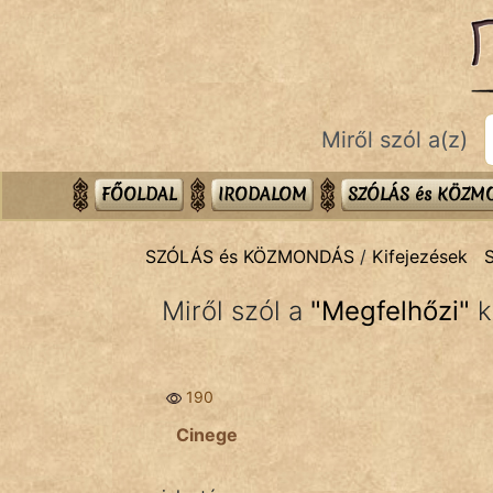
SZÓLÁS ÉS KÖZMONDÁS
témák:
Bibliai
Miről szól a(z)
Kifejezések
Közmondások
FŐOLDAL
IRODALOM
SZÓLÁS és KÖZ
Rímelő
SZÓLÁS és KÖZMONDÁS
/
Kifejezések
Szállóigék
Miről szól a
"
Megfelhőzi
"
k
Szóláscsoportok
Szólások
190
Tréfás
Cinege