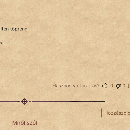
lten töpreng
va
Hasznos volt az írás?
0
0
Hozzászól
Miről szól