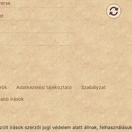
verse
et
rök
Adatkezelési tájékoztató
Szabályzat
tabb írások
lt írások szerzői jogi védelem alatt állnak, felhasználásu