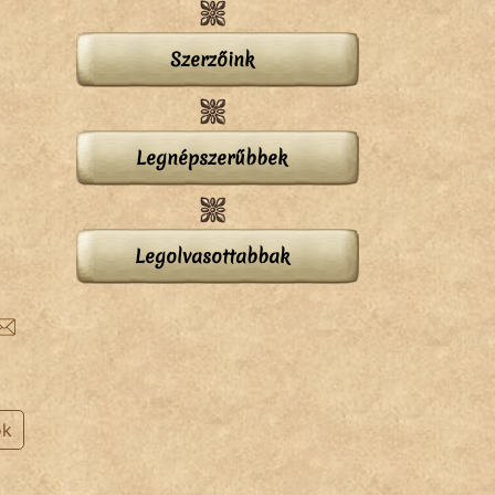
Szerzőink
Legnépszerűbbek
Legolvasottabbak
ok