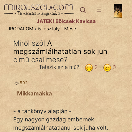
IRODALOM
témák:
JÁTÉK! Bölcsek Kavicsa
Dráma
IRODALOM
/
5. osztály
Mese
Elbeszélő
Miről szól
A
Költemény
megszámlálhatatlan sok juh
Eposz
című csalimese?
Tetszik ez a mű?
2
0
Komédia
Kötelező
592
Mikkamakka
Legenda
Mese
- a tankönyv alapján -
Egy nagyon gazdag embernek
Mitológia
megszámlálhatatlanul sok juha volt.