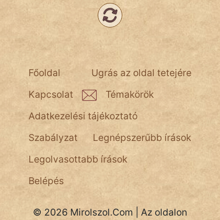
fantom
Hunor
Jób Gedeon
Láron Ádám
Főoldal
Ugrás az oldal tetejére
mikkamakka
Kapcsolat
Témakörök
vörös ördög
Adatkezelési tájékoztató
nagyöreg
Szabályzat
Legnépszerűbb írások
NapHold
Legolvasottabb írások
Név nélkül
Belépés
pszichopati
© 2026 Mirolszol.Com | Az oldalon
szegény legény