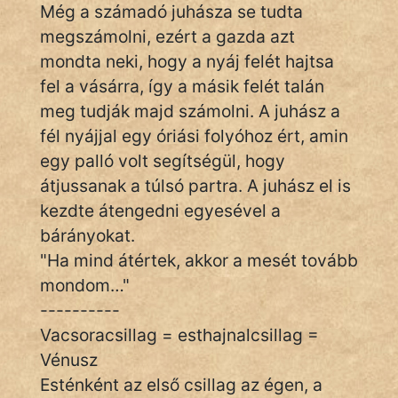
Monda
Még a számadó juhásza se tudta
megszámolni, ezért a gazda azt
Novella
mondta neki, hogy a nyáj felét hajtsa
És
fel a vásárra, így a másik felét talán
Elbeszélés
meg tudják majd számolni. A juhász a
Regény
fél nyájjal egy óriási folyóhoz ért, amin
egy palló volt segítségül, hogy
Tanmese
átjussanak a túlsó partra. A juhász el is
Vers
kezdte átengedni egyesével a
bárányokat.
"Ha mind átértek, akkor a mesét tovább
mondom…"
----------
IRODALOM
Vacsoracsillag = esthajnalcsillag =
Vénusz
SZÓLÁS
Esténként az első csillag az égen, a
És