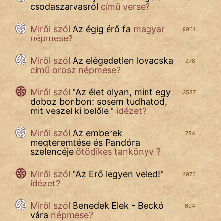
csodaszarvasról
című verse?
IRODALOM
Miről szól
Az égig érő fa
magyar
9901
SZÓLÁS
népmese?
És
KÖZMONDÁS
Miről szól
Az elégedetlen lovacska
278
című orosz népmese?
PSZICHO
Miről szól
"
Az élet olyan, mint egy
3587
doboz bonbon: sosem tudhatod,
ZENE
mit veszel ki belőle.
"
idézet?
FILM
Miről szól
Az emberek
784
megteremtése és Pandóra
ÉLETMÓD
szelencéje
ötödikes tankönyv ?
MAGYARSÁG
Miről szól
"
Az Erő legyen veled!
"
2975
És
idézet?
TÖRTÉNELEM
Miről szól
Benedek Elek - Beckó
604
vára
népmese?
Népszerű szerzőink: