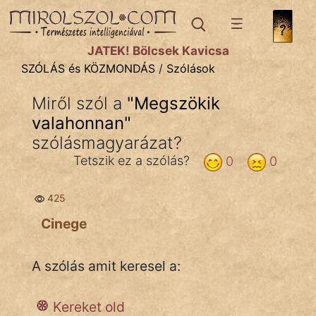
SZÓLÁS ÉS KÖZMONDÁS
témák:
JÁTÉK! Bölcsek Kavicsa
Bibliai
SZÓLÁS és KÖZMONDÁS
/
Szólások
Kifejezések
Miről szól a
"
Megszökik
valahonnan
Közmondások
"
szólásmagyarázat?
Rímelő
Tetszik ez a szólás?
0
0
Szállóigék
425
Szóláscsoportok
Cinege
Szólások
A szólás amit keresel a:
Tréfás
Kereket old