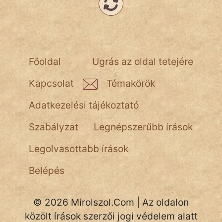
Népszerű szerzőink:
cinege
Főoldal
Ugrás az oldal tetejére
fantom
Kapcsolat
Témakörök
Hunor
Adatkezelési tájékoztató
Jób Gedeon
Szabályzat
Legnépszerűbb írások
Láron Ádám
Legolvasottabb írások
mikkamakka
Belépés
vörös ördög
© 2026 Mirolszol.Com | Az oldalon
nagyöreg
közölt írások szerzői jogi védelem alatt