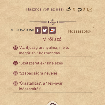
Hasznos volt az írás?
0
0
IRODALOM
SZÓLÁS
MEGOSZTOM:
Hozzászólok
És
Miről szól
KÖZMONDÁS
"Az ifjúság aranyalma, méltó
PSZICHO
megőrizni" közmondás
ZENE
"Szétszeretlek" kifejezés
FILM
'Szabadságra nevelés'
ÉLETMÓD
'Óraátállítás', a 'Téli-nyári
időszámítás'
MAGYARSÁG
És
TÖRTÉNELEM