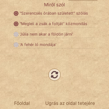
Miről szól
"Szerencsés órában született" szólás
Népszerű szerzőink:
"Megleli a zsák a foltját" közmondás
cinege
'Júlia nem akar a földön járni'
fantom
'A fehér ló mondája'
Hunor
Jób Gedeon
Láron Ádám
mikkamakka
vörös ördög
Főoldal
Ugrás az oldal tetejére
nagyöreg