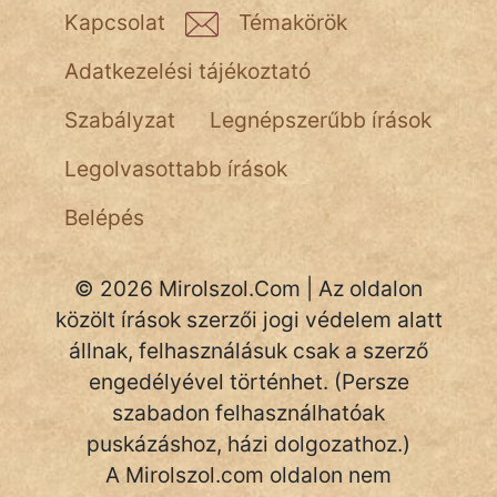
Kapcsolat
Témakörök
NapHold
Adatkezelési tájékoztató
Név nélkül
Szabályzat
Legnépszerűbb írások
pszichopati
Legolvasottabb írások
szegény legény
Belépés
Hoffer Botond
szemfüles
© 2026 Mirolszol.Com | Az oldalon
közölt írások szerzői jogi védelem alatt
állnak, felhasználásuk csak a szerző
engedélyével történhet. (Persze
szabadon felhasználhatóak
puskázáshoz, házi dolgozathoz.)
A Mirolszol.com oldalon nem