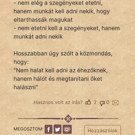
- nem elég a szegényeket etetni,
hanem munkát kell adni nekik, hogy
eltarthassák magukat
IRODALOM
- nem etetni kell a szegényeket, hanem
munkát adni nekik
SZÓLÁS
És
KÖZMONDÁS
Hosszabban úgy szólt a közmondás,
hogy:
PSZICHO
"Nem halat kell adni az éhezőknek,
hanem hálót és megtanítani őket
ZENE
halászni"
FILM
Hasznos volt az írás?
2
0
ÉLETMÓD
MAGYARSÁG
És
MEGOSZTOM:
Hozzászólok
TÖRTÉNELEM