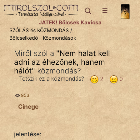
SZÓLÁS ÉS KÖZMONDÁS
témák:
JÁTÉK! Bölcsek Kavicsa
Bibliai
SZÓLÁS és KÖZMONDÁS
/
Bölcselkedő
Közmondások
Kifejezések
Miről szól a
"
Nem halat kell
Közmondások
adni az éhezőnek, hanem
Rímelő
hálót
"
közmondás?
Tetszik ez a közmondás?
2
0
Szállóigék
Szóláscsoportok
953
Cinege
Szólások
Tréfás
jelentése: