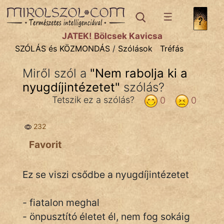
SZÓLÁS ÉS KÖZMONDÁS
témák:
JÁTÉK! Bölcsek Kavicsa
Bibliai
SZÓLÁS és KÖZMONDÁS
/
Szólások
Tréfás
Kifejezések
Miről szól a
"
Nem rabolja ki a
nyugdíjintézetet
Közmondások
"
szólás?
Tetszik ez a szólás?
0
0
Rímelő
232
Szállóigék
Favorit
Szóláscsoportok
Szólások
Ez se viszi csődbe a nyugdíjintézetet
Tréfás
- fiatalon meghal
- önpusztító életet él, nem fog sokáig