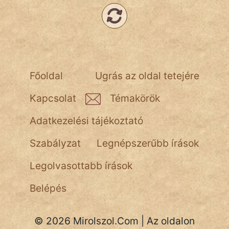
Népszerű szerzőink:
cinege
Főoldal
Ugrás az oldal tetejére
fantom
Kapcsolat
Témakörök
Hunor
Adatkezelési tájékoztató
Jób Gedeon
Szabályzat
Legnépszerűbb írások
Láron Ádám
Legolvasottabb írások
mikkamakka
Belépés
vörös ördög
nagyöreg
© 2026 Mirolszol.Com | Az oldalon