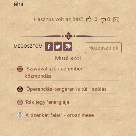
élni
Hasznos volt az írás?
0
0
IRODALOM
SZÓLÁS
És
MEGOSZTOM:
Hozzászólok
KÖZMONDÁS
Miről szól
PSZICHO
"Szavával szép az ember"
közmondás
ZENE
"Óperenciás-tengeren is túl " szólás
FILM
'Rák jegy 'energiája
ÉLETMÓD
'A tizenkét falat' - orosz mese
MAGYARSÁG
És
TÖRTÉNELEM