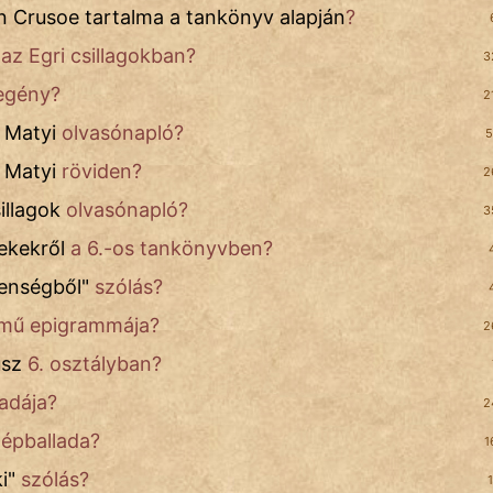
n Crusoe tartalma a tankönyv alapján
?
az Egri csillagokban?
3
egény?
2
s Matyi
olvasónapló?
5
 Matyi
röviden?
2
illagok
olvasónapló?
3
ekekről
a 6.-os tankönyvben?
lenségből
"
szólás?
mű epigrammája?
2
usz
6. osztályban?
adája?
2
épballada?
1
i
"
szólás?
1