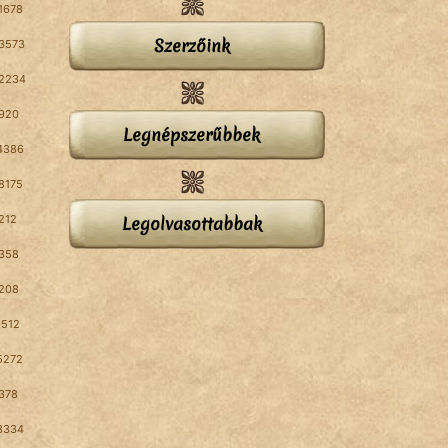
1678
Szerzőink
3573
2234
920
Legnépszerűbbek
4386
8175
212
Legolvasottabbak
358
208
1512
5272
378
3334