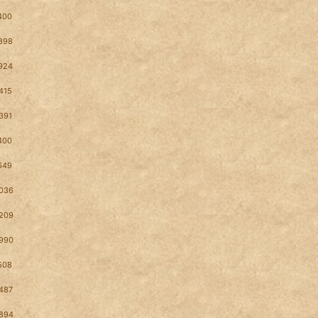
400
898
924
415
391
400
649
036
209
990
508
487
894