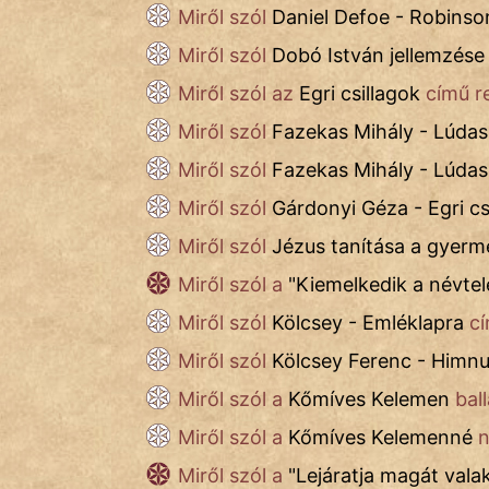
Miről szól
Daniel Defoe - Robinso
IRODALOM
Miről szól
Dobó István jellemzése
SZÓLÁS
Miről szól az
Egri csillagok
című r
És
Miről szól
Fazekas Mihály - Lúda
KÖZMONDÁS
Miről szól
Fazekas Mihály - Lúdas
PSZICHO
Miről szól
Gárdonyi Géza - Egri cs
ZENE
Miről szól
Jézus tanítása a gyerm
FILM
Miről szól a
"
Kiemelkedik a névte
Miről szól
Kölcsey - Emléklapra
cí
ÉLETMÓD
Miről szól
Kölcsey Ferenc - Himn
MAGYARSÁG
És
Miről szól a
Kőmíves Kelemen
ball
TÖRTÉNELEM
Miről szól a
Kőmíves Kelemenné
n
Miről szól a
"
Lejáratja magát valak
Népszerű szerzőink: