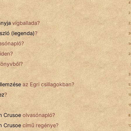
4
2
anyja
vígballada?
2
szló (legenda)
?
3
asónapló?
1
iden?
2
könyvből?
3
llemzése
az Egri csillagokban?
5
ez
?
1
1
n Crusoe
olvasónapló?
8
n Crusoe
című regénye?
1