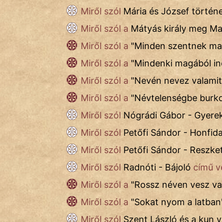
Miről szól
Mária és József történ
Miről szól a
Mátyás király meg M
cinege
Miről szól a
"
Minden szentnek maga
fantom
Miről szól a
"
Mindenki magából ind
Hunor
Miről szól a
"
Nevén nevez valamit
Jób Gedeon
Miről szól a
"
Névtelenségbe burko
Miről szól
Nógrádi Gábor - Gyerek
Láron Ádám
Miről szól
Petőfi Sándor - Honfida
mikkamakka
Miről szól
Petőfi Sándor - Reszke
vörös ördög
Miről szól
Radnóti - Bájoló
című v
nagyöreg
Miről szól a
"
Rossz néven vesz val
Miről szól a
"
Sokat nyom a latban
NapHold
Miről szól
Szent László és a kun 