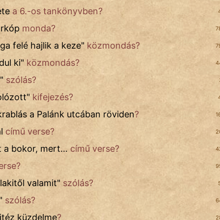
ete
a 6.-os tankönyvben?
arkóp
monda?
7
 felé hajlik a keze
"
közmondás?
7
ul ki
"
közmondás?
4
"
szólás?
lózott
"
kifejezés?
rablás a Palánk utcában röviden
?
1
l
című verse?
2
t a bokor, mert…
című verse?
4
erse?
9
akitől valamit
"
szólás?
"
szólás?
6
vitéz küzdelme
?
2