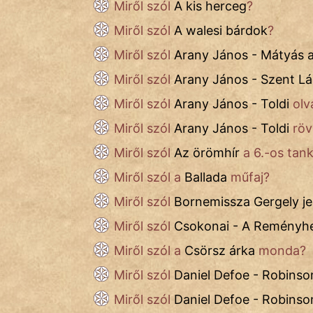
Miről szól
A kis herceg
?
Mese
Miről szól
A walesi bárdok
?
Miről szól
Arany János - Mátyás 
Mitológia
Miről szól
Arany János - Szent Lá
Monda
Miről szól
Arany János - Toldi
olv
Novella
Miről szól
Arany János - Toldi
röv
És
Elbeszélés
Miről szól
Az örömhír
a 6.-os tan
Miről szól a
Ballada
műfaj?
Regény
Miről szól
Bornemissza Gergely je
Tanmese
Miről szól
Csokonai - A Reményh
Vers
Miről szól a
Csörsz árka
monda?
Miről szól
Daniel Defoe - Robinso
Miről szól
Daniel Defoe - Robinso