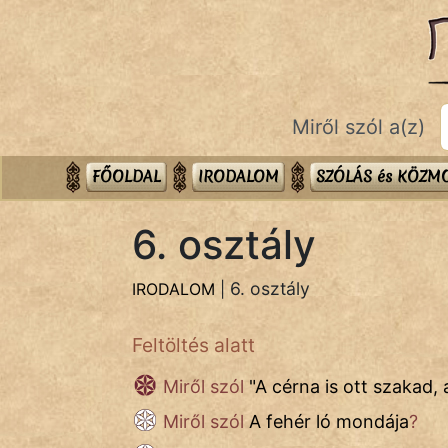
IRODALOM
témák:
Bibliai
Történetek
Miről szól a(z)
Dráma
FŐOLDAL
IRODALOM
SZÓLÁS és KÖZ
Elbeszélő
Költemény
6. osztály
Eposz
6. osztály
IRODALOM
|
Házi
Feltöltés alatt
Komédia
Miről szól
"
A cérna is ott szakad,
Kötelező
Miről szól
A fehér ló mondája
?
Legenda