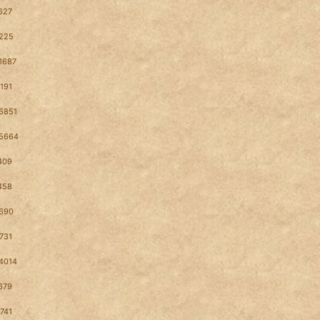
627
225
1687
191
6851
5664
409
458
690
731
4014
679
741