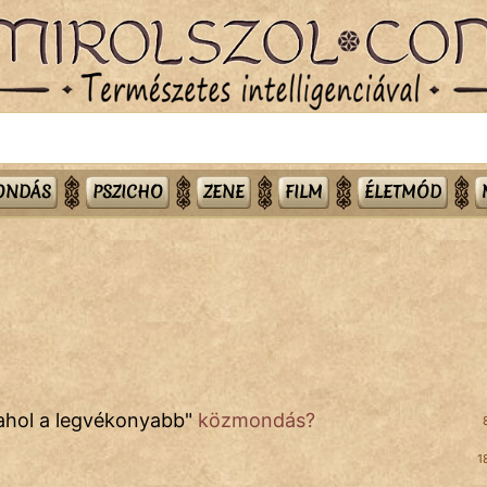
MONDÁS
PSZICHO
ZENE
FILM
ÉLETMÓD
 ahol a legvékonyabb
"
közmondás?
1