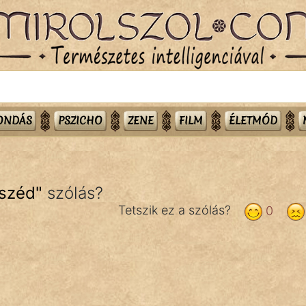
MONDÁS
PSZICHO
ZENE
FILM
ÉLETMÓD
eszéd
"
szólás?
Tetszik ez a szólás?
0