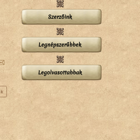
Szerzőink
Legnépszerűbbek
Legolvasottabbak
ok