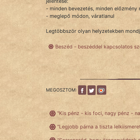
jelentése:
- minden bevezetés, minden előzmény n
- meglepő módon, váratlanul
IRODALOM
Legtöbbször olyan helyzetekben mondják
SZÓLÁS
És
Beszéd - beszéddel kapcsolatos sz
KÖZMONDÁS
PSZICHO
ZENE
MEGOSZTOM:
FILM
ÉLETMÓD
"Kis pénz - kis foci, nagy pénz - na
MAGYARSÁG
"Legjobb párna a tiszta lelkiisme
És
TÖRTÉNELEM
"Szerencséd, hogy öreganyádnak s