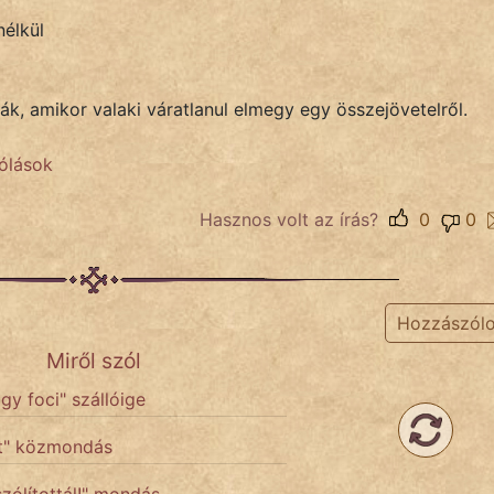
élkül
, amikor valaki váratlanul elmegy egy összejövetelről.
ólások
Hasznos volt az írás?
0
0
Hozzászól
Miről szól
gy foci" szállóige
ret" közmondás
zólítottál!" mondás