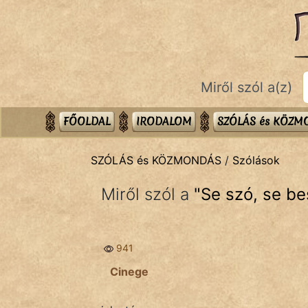
SZÓLÁS ÉS KÖZMONDÁS
témák:
Bibliai
Miről szól a(z)
Kifejezések
Közmondások
FŐOLDAL
IRODALOM
SZÓLÁS és KÖZ
Rímelő
SZÓLÁS és KÖZMONDÁS
/
Szólások
Szállóigék
Miről szól a
"
Se szó, se b
Szóláscsoportok
Szólások
941
Tréfás
Cinege