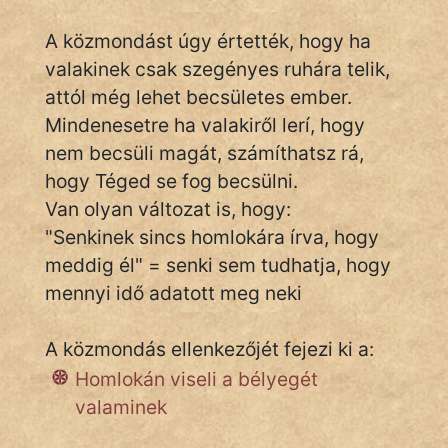
A közmondást úgy értették, hogy ha
valakinek csak szegényes ruhára telik,
IRODALOM
attól még lehet becsületes ember.
SZÓLÁS
Mindenesetre ha valakiről lerí, hogy
És
nem becsüli magát, számíthatsz rá,
KÖZMONDÁS
hogy Téged se fog becsülni.
Van olyan változat is, hogy:
PSZICHO
"Senkinek sincs homlokára írva, hogy
ZENE
meddig él" = senki sem tudhatja, hogy
mennyi idő adatott meg neki
FILM
ÉLETMÓD
A közmondás ellenkezőjét fejezi ki a:
Homlokán viseli a bélyegét
MAGYARSÁG
valaminek
És
TÖRTÉNELEM