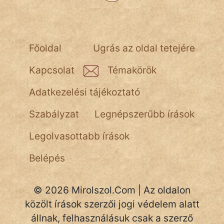
NapHold
Név nélkül
pszichopati
Főoldal
Ugrás az oldal tetejére
szegény legény
Kapcsolat
Témakörök
Hoffer Botond
Adatkezelési tájékoztató
szemfüles
Szabályzat
Legnépszerűbb írások
Legolvasottabb írások
Belépés
© 2026 Mirolszol.Com | Az oldalon
közölt írások szerzői jogi védelem alatt
állnak, felhasználásuk csak a szerző