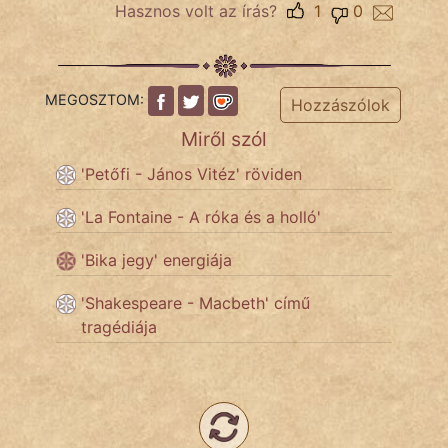
Hasznos volt az írás?
1
0
Népszerű szerzőink:
MEGOSZTOM:
cinege
Hozzászólok
Miről szól
fantom
'Petőfi - János Vitéz' röviden
Hunor
'La Fontaine - A róka és a holló'
Jób Gedeon
'Bika jegy' energiája
Láron Ádám
'Shakespeare - Macbeth' című
mikkamakka
tragédiája
vörös ördög
nagyöreg