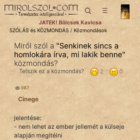
SZÓLÁS ÉS KÖZMONDÁS
témák:
JÁTÉK! Bölcsek Kavicsa
Bibliai
SZÓLÁS és KÖZMONDÁS
/
Közmondások
Kifejezések
Miről szól a
"
Senkinek sincs a
homlokára írva, mi lakik benne
Közmondások
"
közmondás?
Rímelő
Tetszik ez a közmondás?
2
0
Szállóigék
987
Szóláscsoportok
Cinege
Szólások
jelentése:
Tréfás
- nem lehet az ember jellemét a külseje
alapján megítélni