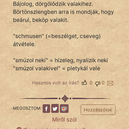
Bájolog, dörgölődzik valakihez.
Börtönszlengben arra is mondják, hogy
beárul, beköp valakit.
IRODALOM
SZÓLÁS
"schmusen" (=beszélget, cseveg)
És
átvétele.
KÖZMONDÁS
"smúzol neki" = hízeleg, nyalizik neki
PSZICHO
"smúzol valakivel" = pletykál vele
ZENE
Hasznos volt az írás?
0
0
FILM
ÉLETMÓD
MEGOSZTOM:
Hozzászólok
MAGYARSÁG
És
Miről szól
TÖRTÉNELEM