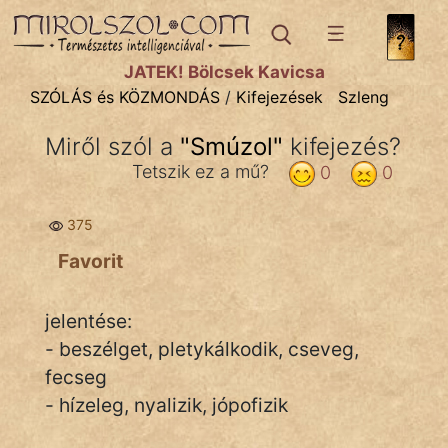
SZÓLÁS ÉS KÖZMONDÁS
témák:
JÁTÉK! Bölcsek Kavicsa
Bibliai
SZÓLÁS és KÖZMONDÁS
/
Kifejezések
Szleng
Kifejezések
Miről szól a
"
Smúzol
"
kifejezés?
Közmondások
Tetszik ez a mű?
0
0
Rímelő
375
Szállóigék
Favorit
Szóláscsoportok
jelentése:
Szólások
- beszélget, pletykálkodik, cseveg,
fecseg
Tréfás
- hízeleg, nyalizik, jópofizik