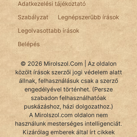
NapHold
Adatkezelési tájékoztató
Név nélkül
Szabályzat
Legnépszerűbb írások
pszichopati
Legolvasottabb írások
szegény legény
Belépés
Hoffer Botond
© 2026 Mirolszol.Com | Az oldalon
szemfüles
közölt írások szerzői jogi védelem alatt
állnak, felhasználásuk csak a szerző
engedélyével történhet. (Persze
szabadon felhasználhatóak
puskázáshoz, házi dolgozathoz.)
A Mirolszol.com oldalon nem
használunk mesterséges intelligenciát.
Kizárólag emberek által írt cikkek