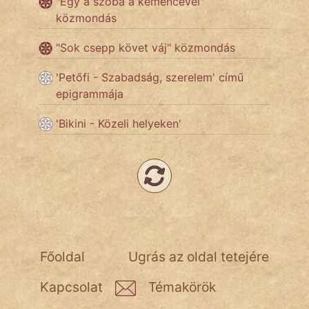
"Egy a szoba a kemencével"
közmondás
Népszerű szerzőink:
"Sok csepp követ váj" közmondás
cinege
'Petőfi - Szabadság, szerelem' című
epigrammája
fantom
'Bikini - Közeli helyeken'
Hunor
Jób Gedeon
Láron Ádám
mikkamakka
vörös ördög
Főoldal
Ugrás az oldal tetejére
nagyöreg
Kapcsolat
Témakörök