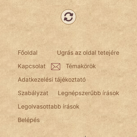
fantom
Hunor
Jób Gedeon
Láron Ádám
Főoldal
Ugrás az oldal tetejére
mikkamakka
Kapcsolat
Témakörök
vörös ördög
Adatkezelési tájékoztató
nagyöreg
Szabályzat
Legnépszerűbb írások
NapHold
Legolvasottabb írások
Név nélkül
Belépés
pszichopati
szegény legény