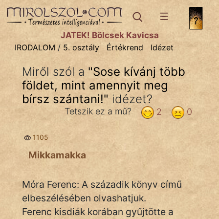
IRODALOM
témák:
JÁTÉK! Bölcsek Kavicsa
Dráma
IRODALOM
/
5. osztály
Értékrend
Idézet
Elbeszélő
Miről szól a
"
Sose kívánj több
Költemény
földet, mint amennyit meg
Eposz
bírsz szántani!
"
idézet?
Tetszik ez a mű?
2
0
Komédia
Kötelező
1105
Mikkamakka
Legenda
Mese
Móra Ferenc: A századik könyv című
elbeszélésében olvashatjuk.
Mitológia
Ferenc kisdiák korában gyűjtötte a