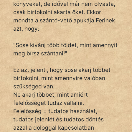
Monda
könyveket, de idővel már nem olvasta,
csak birtokolni akarta őket. Ekkor
Novella
mondta a szántó-vető apukája Ferinek
És
azt, hogy:
Elbeszélés
Regény
"Sose kívánj több földet, mint amennyit
meg bírsz szántani!"
Tanmese
Vers
Ez azt jelenti, hogy sose akarj többet
birtokolni, mint amennyire valóban
szükséged van.
Ne akarj többet, mint amiért
felelősséget tudsz vállalni.
IRODALOM
Felelősség = tudatos használat,
tudatos jelenlét és tudatos döntés
SZÓLÁS
azzal a dologgal kapcsolatban
És