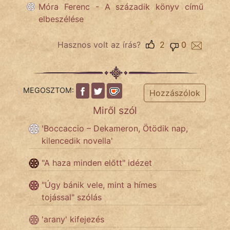
KÖZMONDÁS
Móra Ferenc - A századik könyv című
elbeszélése
PSZICHO
Hasznos volt az írás?
2
0
ZENE
FILM
MEGOSZTOM:
Hozzászólok
ÉLETMÓD
Miről szól
MAGYARSÁG
'Boccaccio – Dekameron, Ötödik nap,
És
kilencedik novella'
TÖRTÉNELEM
"A haza minden előtt" idézet
Népszerű szerzőink:
"Úgy bánik vele, mint a hímes
tojással" szólás
cinege
'arany' kifejezés