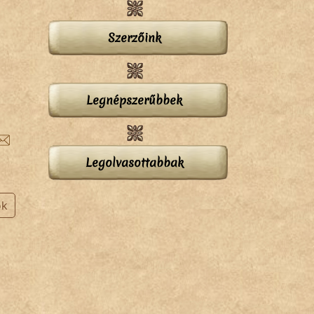
Szerzőink
Legnépszerűbbek
Legolvasottabbak
ok