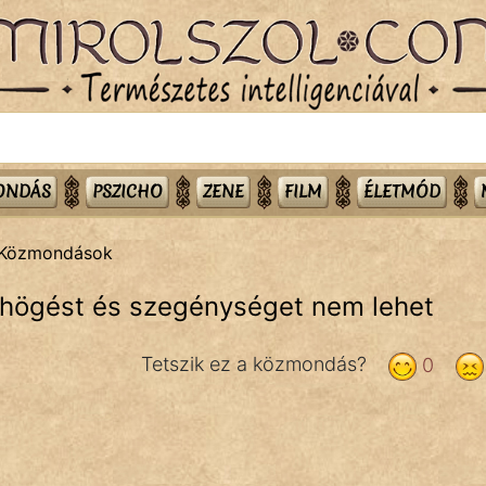
MONDÁS
PSZICHO
ZENE
FILM
ÉLETMÓD
Közmondások
öhögést és szegénységet nem lehet
Tetszik ez a közmondás?
0