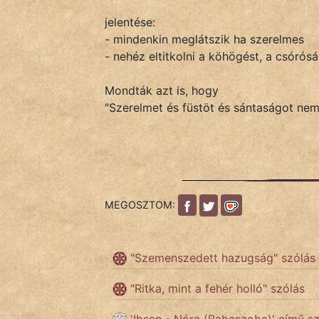
jelentése:
- mindenkin meglátszik ha szerelmes
IRODALOM
- nehéz eltitkolni a köhögést, a csórósá
SZÓLÁS
Mondták azt is, hogy
És
"Szerelmet és füstöt és sántaságot nem l
KÖZMONDÁS
PSZICHO
ZENE
MEGOSZTOM:
FILM
ÉLETMÓD
"Szemenszedett hazugság" szólás
MAGYARSÁG
"Ritka, mint a fehér holló" szólás
És
TÖRTÉNELEM
'Ibsen - Nóra (Babaszoba)' című s