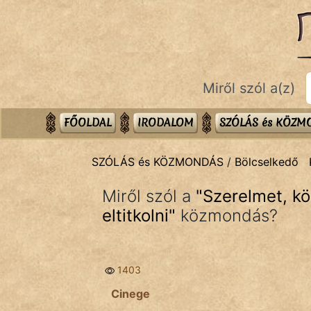
SZÓLÁS ÉS KÖZMONDÁS
témák:
Bibliai
Miről szól a(z)
Kifejezések
Közmondások
FŐOLDAL
IRODALOM
SZÓLÁS és KÖZ
Rímelő
SZÓLÁS és KÖZMONDÁS
/
Bölcselkedő
Szállóigék
Miről szól a
"
Szerelmet, k
Szóláscsoportok
eltitkolni
"
közmondás?
Szólások
1403
Tréfás
Cinege