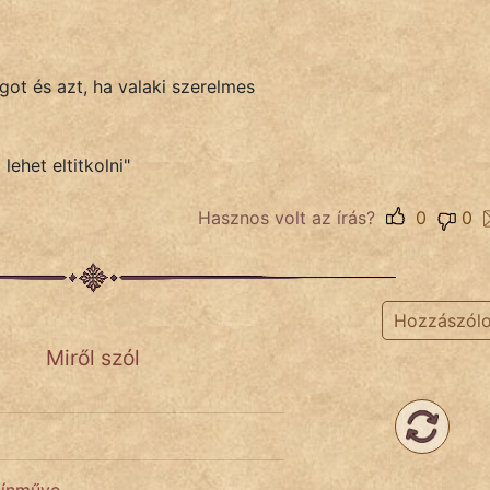
got és azt, ha valaki szerelmes
ehet eltitkolni"
Hasznos volt az írás?
0
0
Hozzászól
Miről szól
zínműve