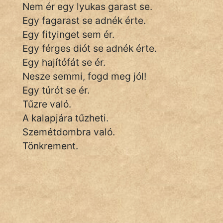
Nem ér egy lyukas garast se.
Egy fagarast se adnék érte.
Egy fityinget sem ér.
IRODALOM
Egy férges diót se adnék érte.
SZÓLÁS
Egy hajítófát se ér.
És
Nesze semmi, fogd meg jól!
KÖZMONDÁS
Egy túrót se ér.
Tűzre való.
PSZICHO
A kalapjára tűzheti.
ZENE
Szemétdombra való.
Tönkrement.
FILM
ÉLETMÓD
MAGYARSÁG
És
TÖRTÉNELEM