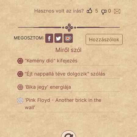
Hasznos volt az írás?
5
0
Népszerű szerzőink:
cinege
MEGOSZTOM:
Hozzászólok
fantom
Miről szól
Hunor
"Kemény dió" kifejezés
Jób Gedeon
"Éjt nappallá téve dolgozik" szólás
Láron Ádám
'Bika jegy' energiája
mikkamakka
'Pink Floyd - Another brick in the
wall'
vörös ördög
nagyöreg