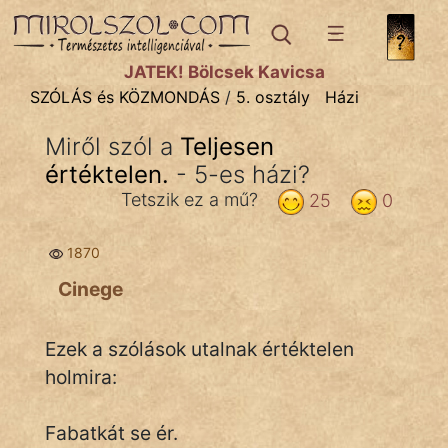
SZÓLÁS ÉS KÖZMONDÁS
témák:
JÁTÉK! Bölcsek Kavicsa
Bibliai
SZÓLÁS és KÖZMONDÁS
/
5. osztály
Házi
Kifejezések
Miről szól a
Teljesen
értéktelen.
Közmondások
- 5-es házi?
Tetszik ez a mű?
25
0
Rímelő
1870
Szállóigék
Cinege
Szóláscsoportok
Szólások
Ezek a szólások utalnak értéktelen
holmira:
Tréfás
Fabatkát se ér.