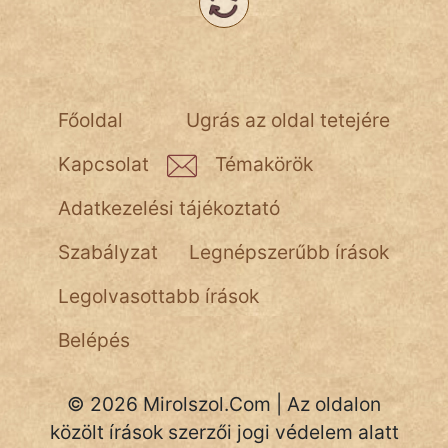
NapHold
Név nélkül
pszichopati
Főoldal
Ugrás az oldal tetejére
szegény legény
Kapcsolat
Témakörök
Hoffer Botond
Adatkezelési tájékoztató
szemfüles
Szabályzat
Legnépszerűbb írások
Legolvasottabb írások
Belépés
© 2026 Mirolszol.Com | Az oldalon
közölt írások szerzői jogi védelem alatt