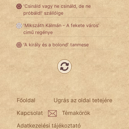
'Csináld vagy ne csináld, de ne
próbáld!' szállóige
Népszerű szerzőink:
'Mikszáth Kálmán - A fekete város'
című regénye
cinege
'A király és a bolond' tanmese
fantom
Hunor
Jób Gedeon
Láron Ádám
mikkamakka
Főoldal
Ugrás az oldal tetejére
vörös ördög
Kapcsolat
Témakörök
nagyöreg
Adatkezelési tájékoztató