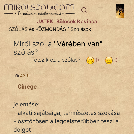
SZÓLÁS ÉS KÖZMONDÁS
témák:
JÁTÉK! Bölcsek Kavicsa
Bibliai
SZÓLÁS és KÖZMONDÁS
/
Szólások
Kifejezések
Miről szól a
"
Vérében van
"
szólás?
Közmondások
Tetszik ez a szólás?
0
0
Rímelő
439
Szállóigék
Cinege
Szóláscsoportok
Szólások
jelentése:
- alkati sajátsága, természetes szokása
Tréfás
- ösztönösen a legcélszerűbben teszi a
dolgot