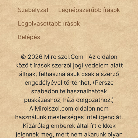
NapHold
Szabályzat
Legnépszerűbb írások
Név nélkül
Legolvasottabb írások
pszichopati
Belépés
szegény legény
© 2026 Mirolszol.Com | Az oldalon
Hoffer Botond
közölt írások szerzői jogi védelem alatt
állnak, felhasználásuk csak a szerző
szemfüles
engedélyével történhet. (Persze
szabadon felhasználhatóak
puskázáshoz, házi dolgozathoz.)
A Mirolszol.com oldalon nem
használunk mesterséges intelligenciát.
Kizárólag emberek által írt cikkek
jelennek meg, mert nem akarunk olyan