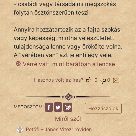
- családi vagy társadalmi megszokás
folytán ösztönszerűen teszi
IRODALOM
Annyira hozzátartozik az a fajta szokás
SZÓLÁS
vagy képesség, mintha veleszületett
És
tulajdonsága lenne vagy örökölte volna.
KÖZMONDÁS
A "vérében van" azt jelenti egy vele.
Vérré vált, mint barátban a lencse
PSZICHO
ZENE
Hasznos volt az írás?
0
0
FILM
ÉLETMÓD
MEGOSZTOM:
Hozzászólok
Miről szól
MAGYARSÁG
És
'Petőfi - János Vitéz' röviden
TÖRTÉNELEM