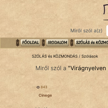
SZÓLÁS ÉS KÖZMONDÁS
témák:
Bibliai
Miről szól a(z)
Kifejezések
Közmondások
FŐOLDAL
IRODALOM
SZÓLÁS és KÖZ
Rímelő
SZÓLÁS és KÖZMONDÁS
/
Szólások
Szállóigék
Miről szól a
"
Virágnyelven
Szóláscsoportok
Szólások
843
Tréfás
Cinege