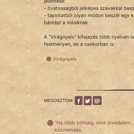
jelentése:
- óvatosságból jelképes szavakkal besz
- tapintatból olyan módon beszél egy k
IRODALOM
bántást a másiknak
SZÓLÁS
A "Virágnyelv" kifejezés több nyelven is
És
festményen, de a csokorban is:
KÖZMONDÁS
Virágnyelv
PSZICHO
ZENE
FILM
MEGOSZTOM:
ÉLETMÓD
MAGYARSÁG
"Ha több költség, mint jövedelem,
És
közmondás
TÖRTÉNELEM