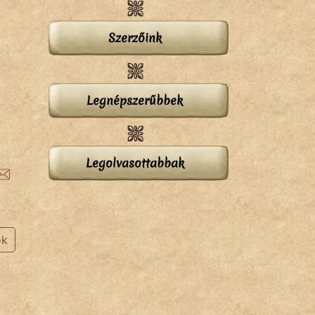
Szerzőink
Legnépszerűbbek
Legolvasottabbak
ok