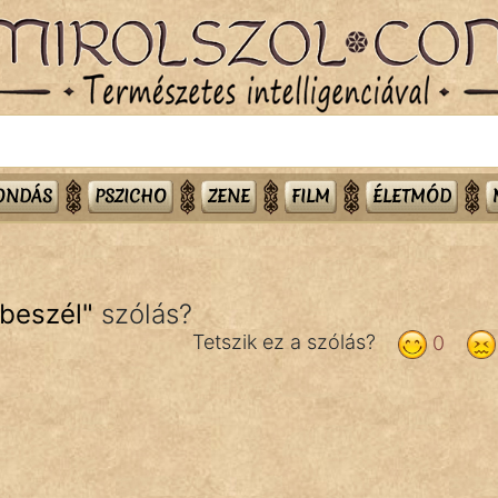
MONDÁS
PSZICHO
ZENE
FILM
ÉLETMÓD
 beszél
"
szólás?
Tetszik ez a szólás?
0