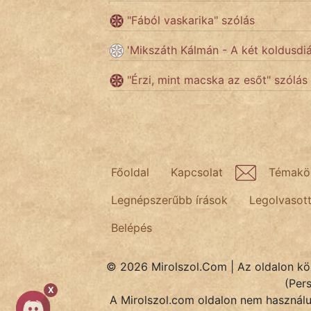
"Fából vaskarika" szólás
Népszerű szerzőink:
'Mikszáth Kálmán - A két koldusdi
"Érzi, mint macska az esőt" szólás
cinege
fantom
Hunor
Főoldal
Kapcsolat
Témakö
Jób Gedeon
Legnépszerűbb írások
Legolvasot
Láron Ádám
Belépés
mikkamakka
vörös ördög
© 2026 Mirolszol.Com | Az oldalon közö
(Per
X
nagyöreg
A Mirolszol.com oldalon nem használun