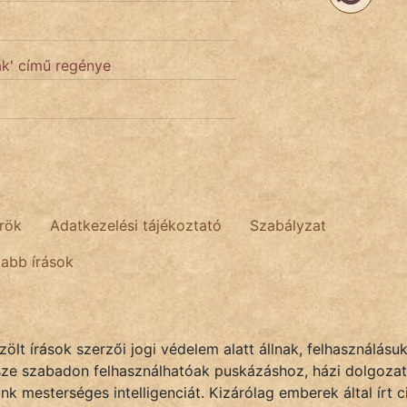
ák' című regénye
rök
Adatkezelési tájékoztató
Szabályzat
tabb írások
lt írások szerzői jogi védelem alatt állnak, felhasználásu
sze szabadon felhasználhatóak puskázáshoz, házi dolgozat
k mesterséges intelligenciát. Kizárólag emberek által írt