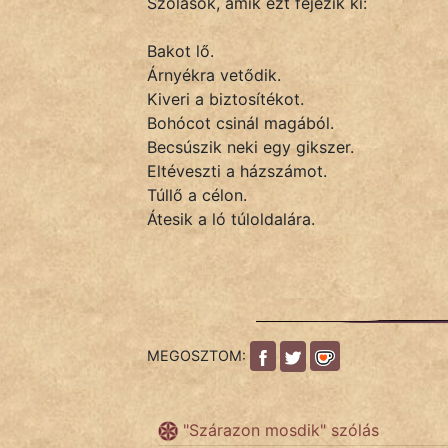
Szólások, amik ezt fejezik ki:
Bakot lő.
IRODALOM
Árnyékra vetődik.
Kiveri a biztosítékot.
SZÓLÁS
Bohócot csinál magából.
És
Becsúszik neki egy gikszer.
KÖZMONDÁS
Eltéveszti a házszámot.
Túllő a célon.
PSZICHO
Átesik a ló túloldalára.
ZENE
FILM
ÉLETMÓD
MEGOSZTOM:
MAGYARSÁG
És
"Szárazon mosdik" szólás
TÖRTÉNELEM