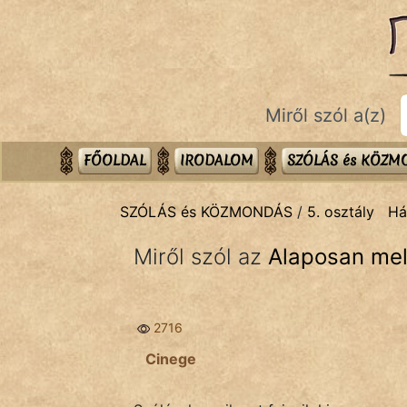
SZÓLÁS ÉS KÖZMONDÁS
témák:
Bibliai
Miről szól a(z)
Kifejezések
Közmondások
FŐOLDAL
IRODALOM
SZÓLÁS és KÖZ
Rímelő
SZÓLÁS és KÖZMONDÁS
/
5. osztály
Há
Szállóigék
Miről szól az
Alaposan mel
Szóláscsoportok
Szólások
2716
Tréfás
Cinege