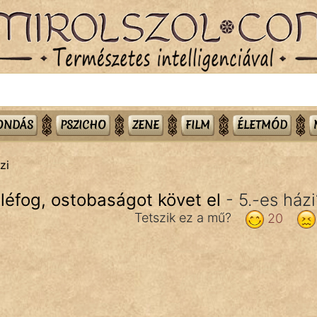
MONDÁS
PSZICHO
ZENE
FILM
ÉLETMÓD
zi
léfog, ostobaságot követ el
- 5.-es házi
Tetszik ez a mű?
20