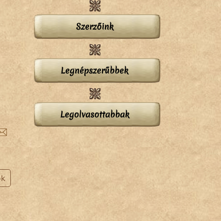
Szerzőink
Legnépszerűbbek
Legolvasottabbak
ok