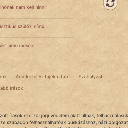
lhőnek nem kell hinni"
sztikus szülő?' című
yúk' című meséje
rök
Adatkezelési tájékoztató
Szabályzat
tabb írások
lt írások szerzői jogi védelem alatt állnak, felhasználásu
sze szabadon felhasználhatóak puskázáshoz, házi dolgozat