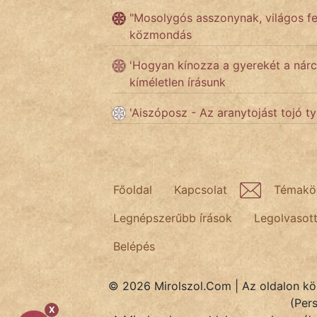
"Mosolygós asszonynak, világos fe
Népszerű szerzőink:
közmondás
'Hogyan kínozza a gyerekét a nárci
cinege
kíméletlen írásunk
fantom
'Aiszóposz - Az aranytojást tojó t
Hunor
Jób Gedeon
Főoldal
Kapcsolat
Témakö
Láron Ádám
Legnépszerűbb írások
Legolvasot
mikkamakka
Belépés
vörös ördög
© 2026 Mirolszol.Com | Az oldalon közö
nagyöreg
(Per
X