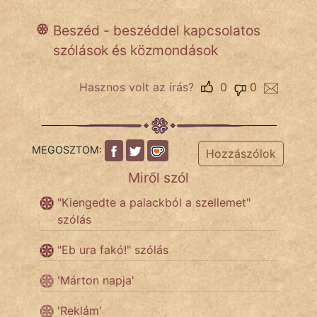
Beszéd - beszéddel kapcsolatos
szólások és közmondások
IRODALOM
SZÓLÁS
Hasznos volt az írás?
0
0
És
KÖZMONDÁS
PSZICHO
MEGOSZTOM:
Hozzászólok
Miről szól
ZENE
"Kiengedte a palackból a szellemet"
FILM
szólás
ÉLETMÓD
"Eb ura fakó!" szólás
MAGYARSÁG
'Márton napja'
És
TÖRTÉNELEM
'Reklám'