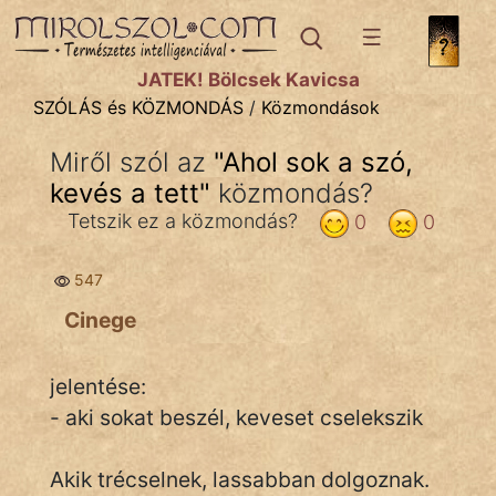
SZÓLÁS ÉS KÖZMONDÁS
témák:
JÁTÉK! Bölcsek Kavicsa
Bibliai
SZÓLÁS és KÖZMONDÁS
/
Közmondások
Kifejezések
Miről szól az
"
Ahol sok a szó,
kevés a tett
Közmondások
"
közmondás?
Tetszik ez a közmondás?
0
0
Rímelő
547
Szállóigék
Cinege
Szóláscsoportok
Szólások
jelentése:
- aki sokat beszél, keveset cselekszik
Tréfás
Akik trécselnek, lassabban dolgoznak.