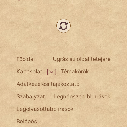
Népszerű szerzőink:
cinege
fantom
Hunor
Főoldal
Ugrás az oldal tetejére
Jób Gedeon
Kapcsolat
Témakörök
Láron Ádám
Adatkezelési tájékoztató
mikkamakka
Szabályzat
Legnépszerűbb írások
vörös ördög
Legolvasottabb írások
nagyöreg
Belépés