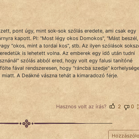
zett, pont úgy, mint sok-sok szólás eredete, ami csak egy
árnyra kapott. Pl: "Most légy okos Domokos", "Mást beszél,
vagy "okos, mint a tordai kos", stb. Az ilyen szólások soksz
redetük is lehetett volna. Az emberek egy idő után tudni
znánál" szólás abból ered, hogy volt egy falusi tanítóné
püfölte fával rendszeresen, hogy "ráncba szedje" korhelység
 miatt. A Deákné vászna tehát a kimaradozó férje.
Hasznos volt az írás?
2
0
Hozzászól