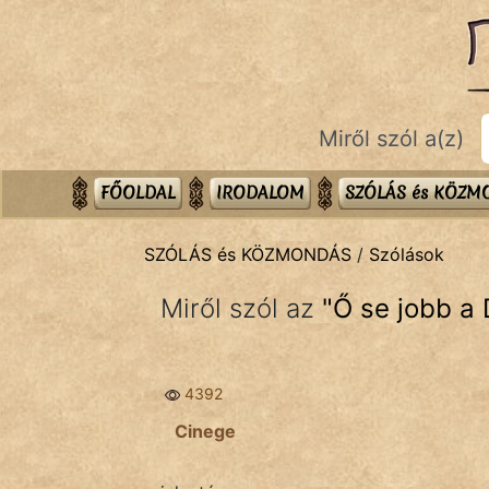
SZÓLÁS ÉS KÖZMONDÁS
témák:
Bibliai
Miről szól a(z)
Kifejezések
Közmondások
FŐOLDAL
IRODALOM
SZÓLÁS és KÖZ
Rímelő
SZÓLÁS és KÖZMONDÁS
/
Szólások
Szállóigék
Miről szól az
"
Ő se jobb a
Szóláscsoportok
Szólások
4392
Tréfás
Cinege