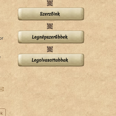
Szerzőink
Legnépszerűbbek
or
e
Legolvasottabbak
ok