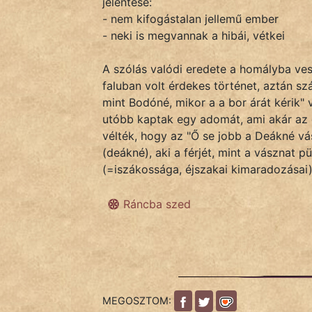
jelentése:
- nem kifogástalan jellemű ember
- neki is megvannak a hibái, vétkei
IRODALOM
A szólás valódi eredete a homályba ves
SZÓLÁS
faluban volt érdekes történet, aztán sz
És
mint Bodóné, mikor a a bor árát kérik" 
KÖZMONDÁS
utóbb kaptak egy adomát, ami akár az e
vélték, hogy az "Ő se jobb a Deákné vás
PSZICHO
(deákné), aki a férjét, mint a vásznat 
(=iszákossága, éjszakai kimaradozásai)
ZENE
Ráncba szed
FILM
ÉLETMÓD
MAGYARSÁG
És
MEGOSZTOM:
TÖRTÉNELEM