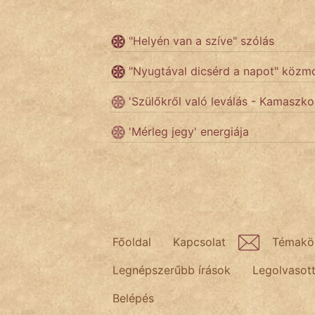
Népszerű szerzőink:
"Helyén van a szíve" szólás
"Nyugtával dicsérd a napot" közm
cinege
'Szülőkről való leválás - Kamaszko
fantom
'Mérleg jegy' energiája
Hunor
Jób Gedeon
Láron Ádám
mikkamakka
Főoldal
Kapcsolat
Témakö
vörös ördög
Legnépszerűbb írások
Legolvasot
Belépés
nagyöreg