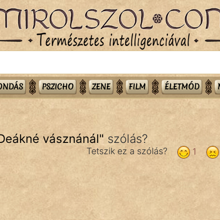
MONDÁS
PSZICHO
ZENE
FILM
ÉLETMÓD
 Deákné vásznánál
"
szólás?
Tetszik ez a szólás?
1