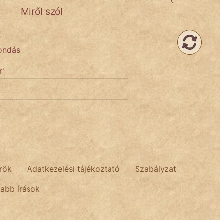
Miről szól
ondás
r'
rök
Adatkezelési tájékoztató
Szabályzat
tabb írások