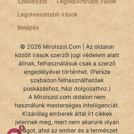
Szabályzat
Legnépszerűbb írások
NapHold
Legolvasottabb írások
Név nélkül
Belépés
pszichopati
szegény legény
© 2026 Mirolszol.Com | Az oldalon
közölt írások szerzői jogi védelem alatt
Hoffer Botond
állnak, felhasználásuk csak a szerző
engedélyével történhet. (Persze
szemfüles
szabadon felhasználhatóak
puskázáshoz, házi dolgozathoz.)
A Mirolszol.com oldalon nem
használunk mesterséges intelligenciát.
Kizárólag emberek által írt cikkek
jelennek meg, mert nem akarunk olyan
X
világot, ahol az ember és a természet