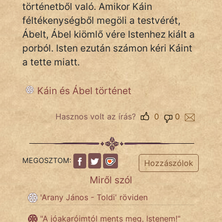
történetből való. Amikor Káin
féltékenységből megöli a testvérét,
Ábelt, Ábel kiömlő vére Istenhez kiált a
IRODALOM
porból. Isten ezután számon kéri Káint
SZÓLÁS
a tette miatt.
És
KÖZMONDÁS
Káin és Ábel történet
PSZICHO
Hasznos volt az írás?
0
0
ZENE
FILM
MEGOSZTOM:
Hozzászólok
ÉLETMÓD
Miről szól
MAGYARSÁG
'Arany János - Toldi' röviden
És
"A jóakaróimtól ments meg, Istenem!"
TÖRTÉNELEM