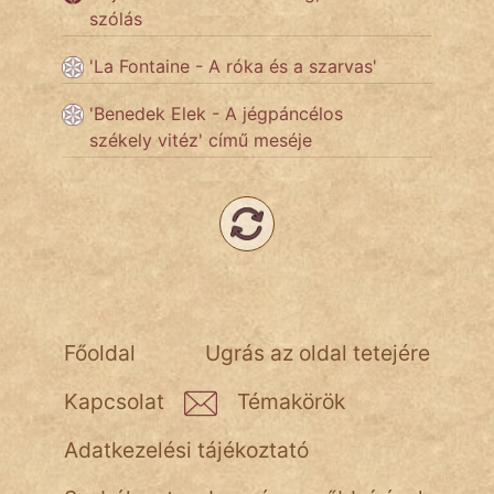
szólás
Népszerű szerzőink:
'La Fontaine - A róka és a szarvas'
'Benedek Elek - A jégpáncélos
cinege
székely vitéz' című meséje
fantom
Hunor
Jób Gedeon
Láron Ádám
Főoldal
Ugrás az oldal tetejére
mikkamakka
Kapcsolat
Témakörök
vörös ördög
Adatkezelési tájékoztató
nagyöreg