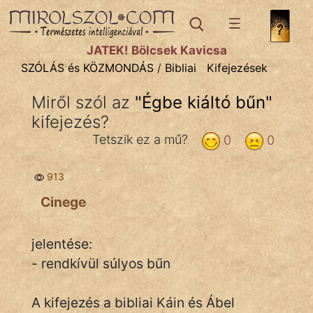
SZÓLÁS ÉS KÖZMONDÁS
témák:
JÁTÉK! Bölcsek Kavicsa
Bibliai
SZÓLÁS és KÖZMONDÁS
/
Bibliai
Kifejezések
Kifejezések
Miről szól az
"
Égbe kiáltó bűn
"
kifejezés?
Közmondások
Tetszik ez a mű?
0
0
Rímelő
913
Szállóigék
Cinege
Szóláscsoportok
Szólások
jelentése:
- rendkívül súlyos bűn
Tréfás
A kifejezés a bibliai Káin és Ábel