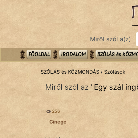
SZÓLÁS ÉS KÖZMONDÁS
témák:
Bibliai
Miről szól a(z)
Kifejezések
Közmondások
FŐOLDAL
IRODALOM
SZÓLÁS és KÖZ
Rímelő
SZÓLÁS és KÖZMONDÁS
/
Szólások
Szállóigék
Miről szól az
"
Egy szál ing
Szóláscsoportok
Szólások
256
Tréfás
Cinege