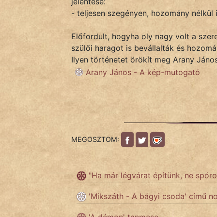
jelentése:
- teljesen szegényen, hozomány nélkül i
IRODALOM
Előfordult, hogyha oly nagy volt a szer
szülői haragot is bevállalták és hozomány
SZÓLÁS
Ilyen történetet örökít meg Arany János
És
Arany János - A kép-mutogató
KÖZMONDÁS
PSZICHO
ZENE
MEGOSZTOM:
FILM
ÉLETMÓD
"Ha már légvárat építünk, ne spóro
MAGYARSÁG
'Mikszáth - A bágyi csoda' című no
És
TÖRTÉNELEM
'A démon' tanmese