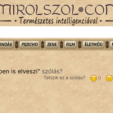
MONDÁS
PSZICHO
ZENE
FILM
ÉLETMÓD
ben is elveszi
"
szólás?
Tetszik ez a szólás?
0