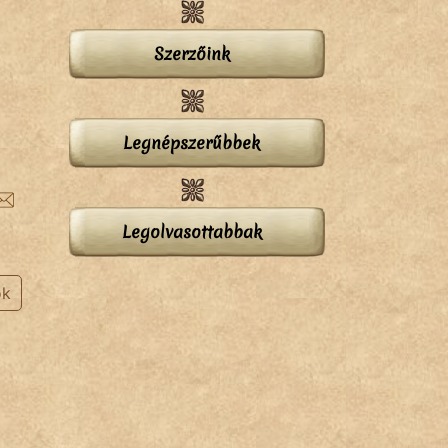
Szerzőink
Legnépszerűbbek
Legolvasottabbak
ok