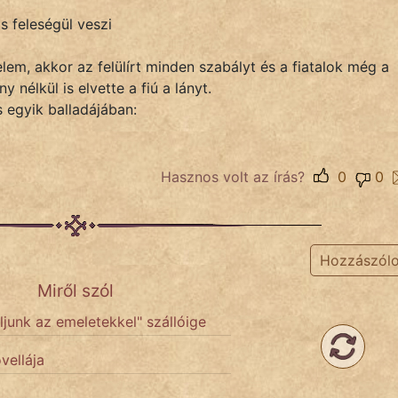
s feleségül veszi
elem, akkor az felülírt minden szabályt és a fiatalok még a
 nélkül is elvette a fiú a lányt.
 egyik balladájában:
Hasznos volt az írás?
0
0
Hozzászól
Miről szól
ljunk az emeletekkel" szállóige
vellája