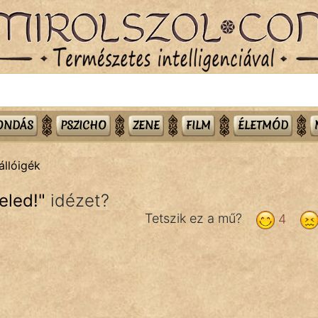
MONDÁS
PSZICHO
ZENE
FILM
ÉLETMÓD
állóigék
eled!
"
idézet?
Tetszik ez a mű?
4