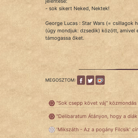
jelentése:
- sok sikert Neked, Nektek!
IRODALOM
George Lucas : Star Wars (= csillagok 
(úgy mondjuk: dzsedik) között, amivel 
SZÓLÁS
támogassa őket.
És
KÖZMONDÁS
PSZICHO
ZENE
MEGOSZTOM:
FILM
"Sok csepp követ váj" közmondás
ÉLETMÓD
"Delibaratum Átányon, hogy a diá
MAGYARSÁG
'Mikszáth - Az a pogány Filcsik' cí
És
TÖRTÉNELEM