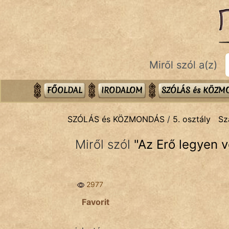
SZÓLÁS ÉS KÖZMONDÁS
témák:
Bibliai
Miről szól a(z)
Kifejezések
Közmondások
FŐOLDAL
IRODALOM
SZÓLÁS és KÖZ
Rímelő
SZÓLÁS és KÖZMONDÁS
/
5. osztály
Sz
Szállóigék
Miről szól
"
Az Erő legyen v
Szóláscsoportok
Szólások
2977
Tréfás
Favorit