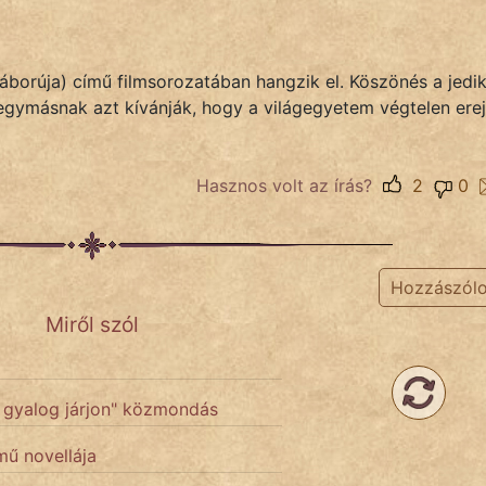
háborúja) című filmsorozatában hangzik el. Köszönés a jedi
egymásnak azt kívánják, hogy a világegyetem végtelen ere
Hasznos volt az írás?
2
0
Hozzászól
Miről szól
k gyalog járjon" közmondás
mű novellája