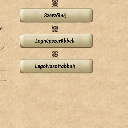
Szerzőink
k
je
Legnépszerűbbek
Legolvasottabbak
ok