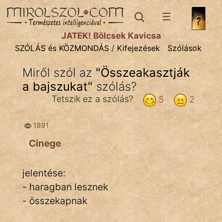
SZÓLÁS ÉS KÖZMONDÁS
témák:
JÁTÉK! Bölcsek Kavicsa
Bibliai
SZÓLÁS és KÖZMONDÁS
/
Kifejezések
Szólások
Kifejezések
Miről szól az
"
Összeakasztják
a bajszukat
Közmondások
"
szólás?
Tetszik ez a szólás?
5
2
Rímelő
1891
Szállóigék
Cinege
Szóláscsoportok
Szólások
jelentése:
- haragban lesznek
Tréfás
- összekapnak