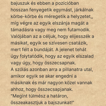
bajuszuk és ebben a pozícióban
hosszan fenyegetik egymást, járkálnak
Népszerű szerzőink:
körbe-körbe és méregetik a helyzetet,,
míg végre az egyik elszánja magát a
cinege
támadásra vagy meg nem futamodik.
fantom
Valójában az a céljuk, hogy elijesszék a
másikat, egyik se szívesen csatázik,
Hunor
mert félt a bundáját. A jelenet tehát
Jób Gedeon
úgy folytatódik, hogy az egyik elszalad
vagy úgy, hogy összecsapnak.
Láron Ádám
A szólás azonban arra a pillanatra utal,
amikor egyik se akar engedni a
mikkamakka
másiknak és már nagyon közel vannak
vörös ördög
ahhoz, hogy összecsapjanak.
"Megint túlmész a határon,
nagyöreg
összeakasztjuk a bajszunkat!"