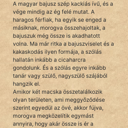
A magyar bajusz szép kackiás ívű, és a
vége mindig az ég felé mutat. A
haragos férfiak, ha egyik se enged a
IRODALOM
másiknak, morogva összehajoltak, a
SZÓLÁS
bajuszuk még össze is akadhatott
És
volna. Ma már ritka a bajuszviselet és a
KÖZMONDÁS
kakaskodás ilyen formája, a szólás
hallatán inkább a cicaharcra
PSZICHO
gondolunk. És a szólás egyre inkább
ZENE
tanár vagy szülő, nagyszülő szájából
hangzik el.
FILM
Amikor két macska összetalálkozik
ÉLETMÓD
olyan területen, ami meggyőződése
szerint egyedül az övé, akkor fújva,
MAGYARSÁG
morogva megközelítik egymást
És
annyira, hogy akár össze is ér a
TÖRTÉNELEM