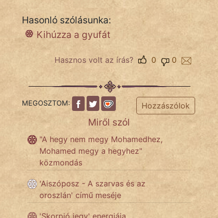
NapHold
Hasonló szólásunka:
Név nélkül
Kihúzza a gyufát
pszichopati
Hasznos volt az írás?
0
0
szegény legény
Hoffer Botond
MEGOSZTOM:
Hozzászólok
szemfüles
Miről szól
"A hegy nem megy Mohamedhez,
Mohamed megy a hegyhez"
közmondás
'Aiszóposz - A szarvas és az
oroszlán' című meséje
'Skorpió jegy' energiája