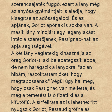
szerencsejáték függő, ezért a lány még
az anyósa gyémántjait is eladja, hogy
kisegítse az adósságaiból. És az
apjának, Goriot apónak is sokba van. A
másik lány mindjárt egy legénylakást
intéz a szeretőjének, Rastignac-nak az
apja segítségével.
A két lány végletekig kihasználja az
öreg Goriot-t, aki belebetegszik ebbe,
de nem haragszik a lányokra: "az én
hibám, rászoktattam őket, hogy
megtapossanak." Végül úgy hal meg,
hogy csak Rastignac van mellette, és
még a temetést is ő fizeti ki és a
kifutófiú. A sírfelirata az is lehetne: ”Itt
nyugszik Goriot, Restaud grófné és