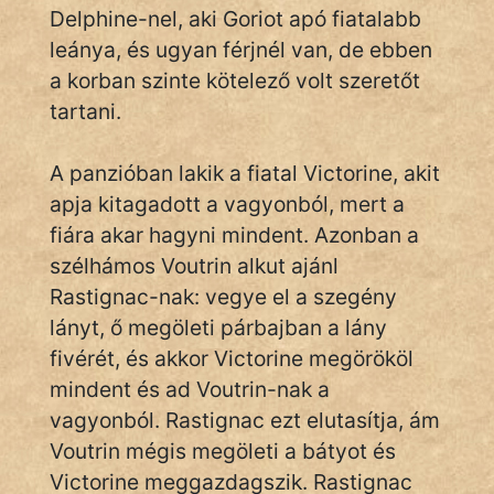
fantom
Delphine-nel, aki Goriot apó fiatalabb
leánya, és ugyan férjnél van, de ebben
Hunor
a korban szinte kötelező volt szeretőt
Jób Gedeon
tartani.
Láron Ádám
A panzióban lakik a fiatal Victorine, akit
mikkamakka
apja kitagadott a vagyonból, mert a
fiára akar hagyni mindent. Azonban a
vörös ördög
szélhámos Voutrin alkut ajánl
Rastignac-nak: vegye el a szegény
nagyöreg
lányt, ő megöleti párbajban a lány
NapHold
fivérét, és akkor Victorine megörököl
mindent és ad Voutrin-nak a
Név nélkül
vagyonból. Rastignac ezt elutasítja, ám
pszichopati
Voutrin mégis megöleti a bátyot és
Victorine meggazdagszik. Rastignac
szegény legény