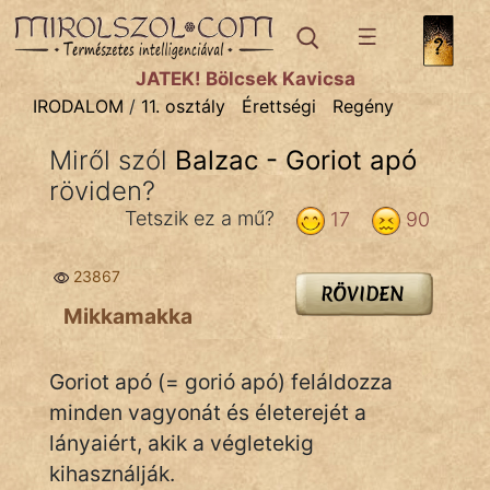
IRODALOM
témák:
JÁTÉK! Bölcsek Kavicsa
Dráma
IRODALOM
/
11. osztály
Érettségi
Regény
Elbeszélő
Miről szól
Balzac - Goriot apó
Költemény
röviden?
Eposz
Tetszik ez a mű?
17
90
Komédia
23867
RÖVIDEN
Kötelező
Mikkamakka
Legenda
Goriot apó (= gorió apó) feláldozza
Mese
minden vagyonát és életerejét a
lányaiért, akik a végletekig
Mitológia
kihasználják.