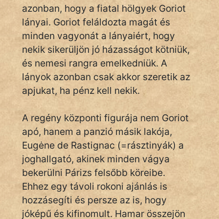
KÖZMONDÁS
azonban, hogy a fiatal hölgyek Goriot
lányai. Goriot feláldozta magát és
PSZICHO
minden vagyonát a lányaiért, hogy
nekik sikerüljön jó házasságot kötniük,
ZENE
és nemesi rangra emelkedniük. A
FILM
lányok azonban csak akkor szeretik az
apjukat, ha pénz kell nekik.
ÉLETMÓD
A regény központi figurája nem Goriot
MAGYARSÁG
És
apó, hanem a panzió másik lakója,
TÖRTÉNELEM
Eugėne de Rastignac (=rásztinyák) a
joghallgató, akinek minden vágya
Népszerű szerzőink:
bekerülni Párizs felsőbb köreibe.
Ehhez egy távoli rokoni ajánlás is
hozzásegíti és persze az is, hogy
cinege
jóképű és kifinomult. Hamar összejön