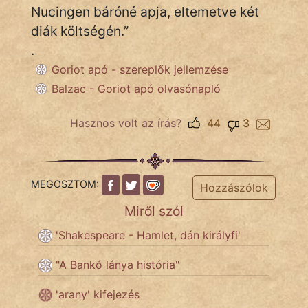
Nucingen báróné apja, eltemetve két
diák költségén.”
.
Goriot apó - szereplők jellemzése
Balzac - Goriot apó olvasónapló
Hasznos volt az írás?
44
3
MEGOSZTOM:
Hozzászólok
Miről szól
'Shakespeare - Hamlet, dán királyfi'
"A Bankó lánya história"
'arany' kifejezés