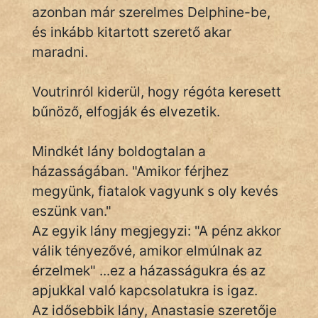
azonban már szerelmes Delphine-be,
Hoffer Botond
és inkább kitartott szerető akar
maradni.
szemfüles
Voutrinról kiderül, hogy régóta keresett
bűnöző, elfogják és elvezetik.
Mindkét lány boldogtalan a
házasságában. "Amikor férjhez
megyünk, fiatalok vagyunk s oly kevés
eszünk van."
Az egyik lány megjegyzi: "A pénz akkor
válik tényezővé, amikor elmúlnak az
érzelmek" ...ez a házasságukra és az
apjukkal való kapcsolatukra is igaz.
Az idősebbik lány, Anastasie szeretője