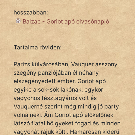
Monda
hosszabban:
Novella
Balzac - Goriot apó olvasónapló
És
Elbeszélés
Regény
Tartalma röviden:
Tanmese
Párizs külvárosában, Vauquer asszony
Vers
szegény panziójában él néhány
elszegényedett ember. Goriot apó
egyike a sok-sok lakónak, egykor
vagyonos tésztagyáros volt és
Vauquerné szerint még mindig jó party
IRODALOM
volna neki. Ám Goriot apó előkelőnek
látszó fiatal hölgyeket fogad és minden
SZÓLÁS
vagyonát rájuk költi. Hamarosan kiderül
És