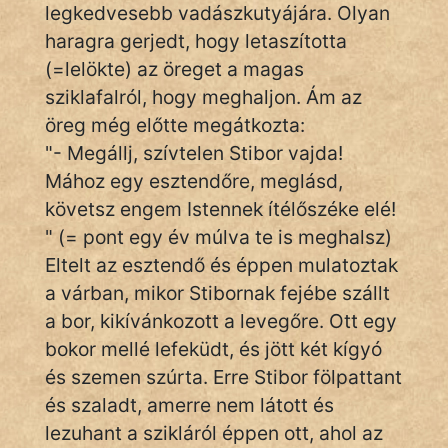
legkedvesebb vadászkutyájára. Olyan
KÖZMONDÁS
haragra gerjedt, hogy letaszította
PSZICHO
(=lelökte) az öreget a magas
sziklafalról, hogy meghaljon. Ám az
ZENE
öreg még előtte megátkozta:
FILM
"- Megállj, szívtelen Stibor vajda!
Mához egy esztendőre, meglásd,
ÉLETMÓD
követsz engem Istennek ítélőszéke elé!
" (= pont egy év múlva te is meghalsz)
MAGYARSÁG
Eltelt az esztendő és éppen mulatoztak
És
TÖRTÉNELEM
a várban, mikor Stibornak fejébe szállt
a bor, kikívánkozott a levegőre. Ott egy
bokor mellé lefeküdt, és jött két kígyó
Népszerű szerzőink:
és szemen szúrta. Erre Stibor fölpattant
és szaladt, amerre nem látott és
cinege
lezuhant a szikláról éppen ott, ahol az