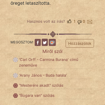
fantom
öreget letaszította.
Hunor
Hasznos volt az írás?
1
0
Jób Gedeon
Láron Ádám
mikkamakka
MEGOSZTOM:
Hozzászólok
Miről szól
vörös ördög
'Carl Orff - Carmina Burana' című
nagyöreg
zeneműve
NapHold
'Arany János - Buda halála'
Név nélkül
"Mesterére akadt" szólás
pszichopati
"Bogara van" szólás
szegény legény