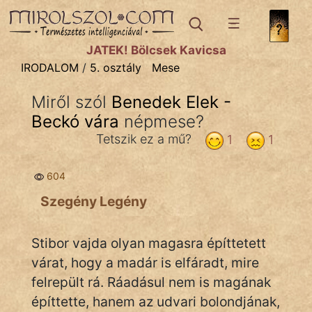
IRODALOM
témák:
JÁTÉK! Bölcsek Kavicsa
Dráma
IRODALOM
/
5. osztály
Mese
Elbeszélő
Miről szól
Benedek Elek -
Költemény
Beckó vára
népmese?
Eposz
Tetszik ez a mű?
1
1
Komédia
604
Kötelező
Szegény Legény
Legenda
Stibor vajda olyan magasra építtetett
Mese
várat, hogy a madár is elfáradt, mire
felrepült rá. Ráadásul nem is magának
Mitológia
építtette, hanem az udvari bolondjának,