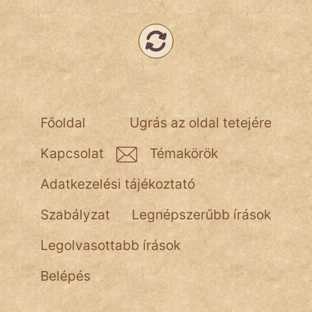
Hoffer Botond
szemfüles
Főoldal
Ugrás az oldal tetejére
Kapcsolat
Témakörök
Adatkezelési tájékoztató
Szabályzat
Legnépszerűbb írások
Legolvasottabb írások
Belépés