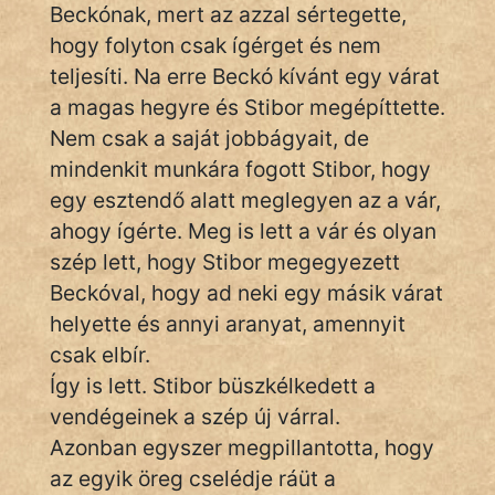
Monda
Beckónak, mert az azzal sértegette,
hogy folyton csak ígérget és nem
Novella
teljesíti. Na erre Beckó kívánt egy várat
És
a magas hegyre és Stibor megépíttette.
Elbeszélés
Nem csak a saját jobbágyait, de
Regény
mindenkit munkára fogott Stibor, hogy
egy esztendő alatt meglegyen az a vár,
Tanmese
ahogy ígérte. Meg is lett a vár és olyan
Vers
szép lett, hogy Stibor megegyezett
Beckóval, hogy ad neki egy másik várat
helyette és annyi aranyat, amennyit
csak elbír.
Így is lett. Stibor büszkélkedett a
IRODALOM
vendégeinek a szép új várral.
Azonban egyszer megpillantotta, hogy
SZÓLÁS
az egyik öreg cselédje ráüt a
És