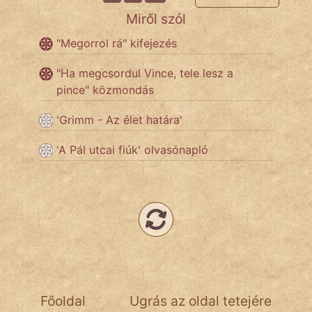
Miről szól
Népszerű szerzőink:
"Megorrol rá" kifejezés
"Ha megcsordul Vince, tele lesz a
cinege
pince" közmondás
fantom
'Grimm - Az élet határa'
Hunor
'A Pál utcai fiúk' olvasónapló
Jób Gedeon
Láron Ádám
mikkamakka
vörös ördög
nagyöreg
Főoldal
Ugrás az oldal tetejére