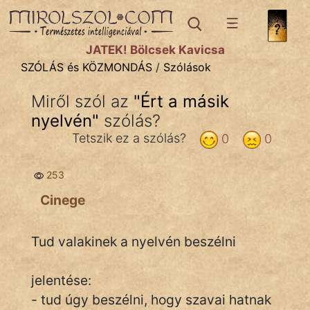
SZÓLÁS ÉS KÖZMONDÁS
témák:
JÁTÉK! Bölcsek Kavicsa
Bibliai
SZÓLÁS és KÖZMONDÁS
/
Szólások
Kifejezések
Miről szól az
"
Ért a másik
nyelvén
Közmondások
"
szólás?
Tetszik ez a szólás?
0
0
Rímelő
253
Szállóigék
Cinege
Szóláscsoportok
Szólások
Tud valakinek a nyelvén beszélni
Tréfás
jelentése:
- tud úgy beszélni, hogy szavai hatnak