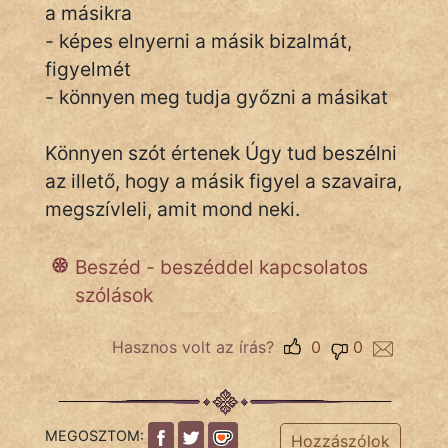
a másikra
- képes elnyerni a másik bizalmát,
figyelmét
IRODALOM
- könnyen meg tudja győzni a másikat
SZÓLÁS
És
Könnyen szót értenek Úgy tud beszélni
KÖZMONDÁS
az illető, hogy a másik figyel a szavaira,
megszívleli, amit mond neki.
PSZICHO
ZENE
Beszéd - beszéddel kapcsolatos
szólások
FILM
Hasznos volt az írás?
0
0
ÉLETMÓD
MAGYARSÁG
És
MEGOSZTOM:
Hozzászólok
TÖRTÉNELEM