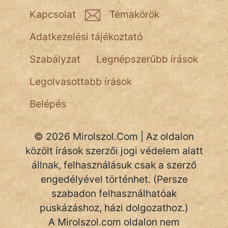
NapHold
Kapcsolat
Témakörök
Név nélkül
Adatkezelési tájékoztató
pszichopati
Szabályzat
Legnépszerűbb írások
szegény legény
Legolvasottabb írások
Hoffer Botond
Belépés
szemfüles
© 2026 Mirolszol.Com | Az oldalon
közölt írások szerzői jogi védelem alatt
állnak, felhasználásuk csak a szerző
engedélyével történhet. (Persze
szabadon felhasználhatóak
puskázáshoz, házi dolgozathoz.)
A Mirolszol.com oldalon nem