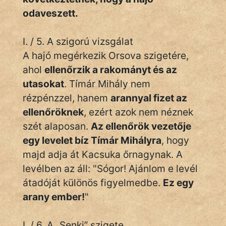
odaveszett.
I. / 5. A szigorú vizsgálat
A hajó megérkezik Orsova szigetére,
ahol
ellenőrzik a rakományt és az
utasokat
. Tímár Mihály nem
rézpénzzel, hanem
arannyal fizet az
ellenőröknek
, ezért azok nem néznek
szét alaposan.
Az ellenőrök vezetője
egy levelet bíz Tímár Mihályra
, hogy
majd adja át Kacsuka őrnagynak. A
levélben az áll: "Sógor! Ajánlom e levél
átadóját különös figyelmedbe.
Ez egy
arany ember!
"
I. / 6. A „Senki” szigete