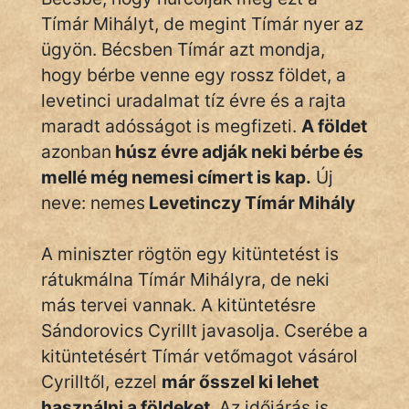
Tímár Mihályt, de megint Tímár nyer az
ügyön. Bécsben Tímár azt mondja,
hogy bérbe venne egy rossz földet, a
levetinci uradalmat tíz évre és a rajta
maradt adósságot is megfizeti.
A földet
azonban
húsz évre adják neki bérbe és
mellé még nemesi címert is kap.
Új
neve: nemes
Levetinczy Tímár Mihály
A miniszter rögtön egy kitüntetést is
rátukmálna Tímár Mihályra, de neki
más tervei vannak. A kitüntetésre
Sándorovics Cyrillt javasolja. Cserébe a
kitüntetésért Tímár vetőmagot vásárol
Cyrilltől, ezzel
már ősszel ki lehet
használni a földeket
. Az időjárás is