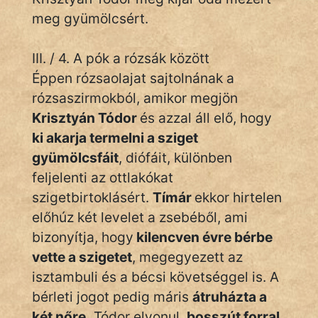
meg gyümölcsért.
III. / 4. A pók a rózsák között
Éppen rózsaolajat sajtolnának a
rózsaszirmokból, amikor megjön
Krisztyán Tódor
és azzal áll elő, hogy
ki akarja termelni a sziget
gyümölcsfáit
, diófáit, különben
feljelenti az ottlakókat
szigetbirtoklásért.
Tímár
ekkor hirtelen
előhúz két levelet a zsebéből, ami
bizonyítja, hogy
kilencven évre bérbe
vette a szigetet
, megegyezett az
isztambuli és a bécsi követséggel is. A
bérleti jogot pedig máris
átruházta a
két nőre.
Tódor elvonul,
bosszút forral