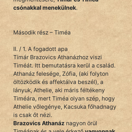
csónakkal menekülnek
.
Második rész – Timéa
II. / 1. A fogadott apa
Tímár Brazovics Athanázhoz viszi
Timéát. Itt bemutatásra kerül a család.
Athanáz felesége, Zófia, (aki folyton
öltözködik és affektálva beszél), a
lányuk, Athelie, aki máris féltékeny
Timéára, mert Timéa olyan szép, hogy
Athelie vőlegénye, Kacsuka főhadnagy
is csak őt nézi.
Brazovics Athanáz
nagyon örül
Timéának és a vele érkező
vagyonnak
,