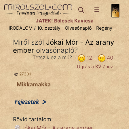
IRODALOM
témák:
JÁTÉK! Bölcsek Kavicsa
Dráma
IRODALOM
/
10. osztály
Olvasónapló
Regény
Elbeszélő
Miről szól
Jókai Mór - Az arany
Költemény
ember
olvasónapló?
Eposz
Tetszik ez a mű?
12
40
Ugrás a KVÍZhez
Komédia
27301
Kötelező
Mikkamakka
Legenda
>
Fejezetek
Mese
.
Rövid tartalom:
Mitológia
Jókai Mór - Az arany ember