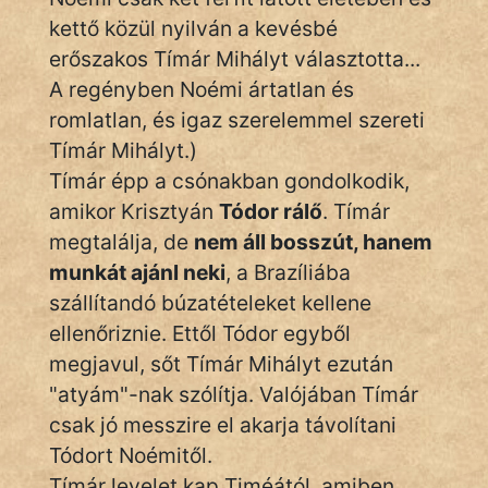
kettő közül nyilván a kevésbé
erőszakos Tímár Mihályt választotta...
A regényben Noémi ártatlan és
romlatlan, és igaz szerelemmel szereti
Tímár Mihályt.)
Tímár épp a csónakban gondolkodik,
amikor Krisztyán
Tódor rálő
. Tímár
megtalálja, de
nem áll bosszút, hanem
munkát ajánl neki
, a Brazíliába
szállítandó búzatételeket kellene
ellenőriznie. Ettől Tódor egyből
megjavul, sőt Tímár Mihályt ezután
"atyám"-nak szólítja. Valójában Tímár
csak jó messzire el akarja távolítani
Tódort Noémitől.
Tímár levelet kap Timéától, amiben