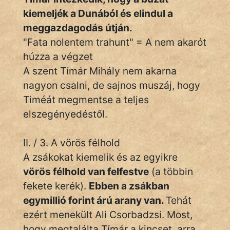
kiemeljék a Dunából és elindul a
meggazdagodás útján.
"Fata nolentem trahunt" = A nem akarót
húzza a végzet
A szent Tímár Mihály nem akarna
nagyon csalni, de sajnos muszáj, hogy
Timéát megmentse a teljes
elszegényedéstől.
II. / 3. A vörös félhold
A zsákokat kiemelik és az egyikre
vörös félhold van felfestve
(a többin
fekete kerék).
Ebben a zsákban
egymillió forint árú arany van.
Tehát
ezért menekült Ali Csorbadzsi. Most,
hogy megtalálta Tímár a kincset, arra