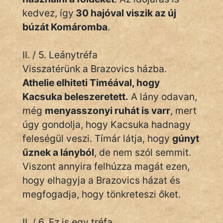
kedvez, így
30 hajóval viszik az új
búzát Komáromba
.
II. / 5. Leánytréfa
Visszatérünk a Brazovics házba.
Athelie elhiteti Timéával, hogy
Kacsuka beleszeretett.
A lány odavan,
még
menyasszonyi ruhát is varr
, mert
úgy gondolja, hogy Kacsuka hadnagy
feleségül veszi. Tímár látja, hogy
gúnyt
űznek a lányból
, de nem szól semmit.
Viszont annyira felhúzza magát ezen,
hogy elhagyja a Brazovics házat és
megfogadja, hogy tönkreteszi őket.
II. / 6. Ez is egy tréfa