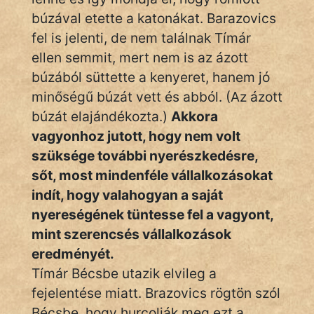
búzával etette a katonákat. Barazovics
fel is jelenti, de nem találnak Tímár
ellen semmit, mert nem is az ázott
búzából süttette a kenyeret, hanem jó
minőségű búzát vett és abból. (Az ázott
búzát elajándékozta.)
Akkora
vagyonhoz jutott, hogy nem volt
szüksége további nyerészkedésre,
sőt, most mindenféle vállalkozásokat
indít, hogy valahogyan a saját
nyereségének tüntesse fel a vagyont,
mint szerencsés vállalkozások
eredményét.
Tímár Bécsbe utazik elvileg a
fejelentése miatt. Brazovics rögtön szól
Bécsbe, hogy hurcolják meg ezt a