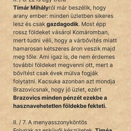
Tímár Mihály
ról már beszélik, hogy
arany ember: minden üzletben sikeres
lesz és csak
gazdagodik
. Most épp
rossz földeket vásárol Komáromban,
mert tudni véli, hogy a várbővítés miatt
hamarosan kétszeres áron veszik majd
meg tőle. Ami igaz is, de nem érdemes
további földeket megvenni ott, mert a
bővítést csak évek múlva fogják
folytatni. Kacsuka azonban azt mondja
Brazovicsnak, hogy jó üzlet, ezért
Brazovics minden pénzét ezekbe a
hasznavehetetlen földekbe fekteti.
II. / 7. A menyasszonyköntös
Folynak az esküvői készületek.
Timéa