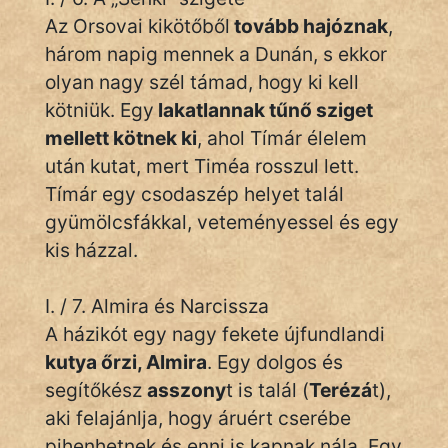
Az Orsovai kikötőből
tovább hajóznak
,
három napig mennek a Dunán, s ekkor
olyan nagy szél támad, hogy ki kell
kötniük. Egy
lakatlannak tűnő sziget
mellett kötnek ki
, ahol Tímár élelem
után kutat, mert Timéa rosszul lett.
Tímár egy csodaszép helyet talál
gyümölcsfákkal, veteményessel és egy
kis házzal.
I. / 7. Almira és Narcissza
A házikót egy nagy fekete újfundlandi
kutya őrzi, Almira
. Egy dolgos és
segítőkész
asszony
t is talál (
Terézá
t),
aki felajánlja, hogy áruért cserébe
pihenhetnek és enni is kapnak nála. Egy