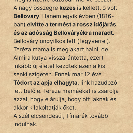
A nagy összegre
kezes
is kellett, ő volt
Bellováry
. Hanem egyik évben (1816-
ban)
elvitte a termést a rossz időjárás
és az adósság Bellováryékra maradt
.
Bellováry öngyilkos lett (fegyverrel).
Teréza mama is meg akart halni, de
Almira kutya visszarántotta, ezért
inkább új életet kezdtek ezen a kis
senki szigetén. Ennek már 12 éve.
Tódort az apja elhagyta
, link hazudozó
lett belőle. Tereza mamáékat is zsarolja
azzal, hogy elárulja, hogy ott laknak és
akkor kilakoltatják őket.
A szél elcsendesül, Tímárék tovább
indulnak.