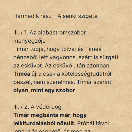
Harmadik rész – A senki szigete
III. / 1. Az alabástromszobor
menyegzője
Tímár tudja, hogy tolvaj és Timéá
pénzéből lett vagyonos, ezért is sürgeti
az esküvőt. Az esküvő után azonban
Timéa
újra csak a kötelességtudatról
beszél, nem szerelmes. Tímár szerint
olyan, mint egy szobor
.
III. / 2. A védördög
Tímár megbánta már, hogy
lelkifurdalásból nősült.
Próbál távol
lenni a feleségétől és még az