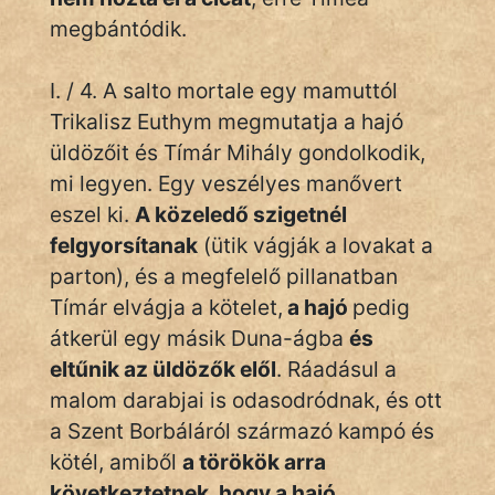
megbántódik.
Hoffer Botond
szemfüles
I. / 4. A salto mortale egy mamuttól
Trikalisz Euthym megmutatja a hajó
üldözőit és Tímár Mihály gondolkodik,
mi legyen. Egy veszélyes manővert
eszel ki.
A közeledő szigetnél
felgyorsítanak
(ütik vágják a lovakat a
parton), és a megfelelő pillanatban
Tímár elvágja a kötelet,
a hajó
pedig
átkerül egy másik Duna-ágba
és
eltűnik az üldözők elől
. Ráadásul a
malom darabjai is odasodródnak, és ott
a Szent Borbáláról származó kampó és
kötél, amiből
a törökök arra
következtetnek, hogy a hajó