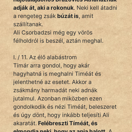
adják át, aki a rokonuk
. Neki kell átadni
a rengeteg zsák
búzát is
, amit
szállítanak.
Ali Csorbadzsi még egy vörös
félholdról is beszél, aztán meghal.
I. / 11. Az élő alabástrom
Tímár arra gondol, hogy akár
hagyhatná is meghalni Timéát és
jelenthetné az esetet. Akkor a
zsákmány harmadát neki adnák
jutalmul. Azonban miközben ezen
gondolkodik és nézi Timéát, beleszeret
és úgy dönt, hogy inkább teljesíti Ali
akaratát.
Felébreszti Tíméát, és
elmondja neki, hogy az apja halott.
A