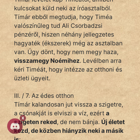
kulcsokat küld neki az íróasztalból.
Tímár ebből megtudja, hogy Timéa
valószínűleg tud Ali Csorbadzsi
pénzéről, hiszen néhány jellegzetes
hagyaték (ékszerek) még az asztalban
van. Úgy dönt, hogy nem megy haza,
visszamegy Noémihez
. Levélben arra
kéri Timéát, hogy intézze az otthoni és
üzleti ügyeit.
III. / 7. Az édes otthon
Tímár kalandosan jut vissza a szigetre,
a csónakját is elviszi a víz, ezért
a
X
szigeten reked
, de nem bánja.
Új életet
kezd, de közben hiányzik neki a másik
is
: