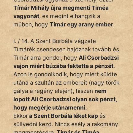
Tímár Mihály újra megmenti Timéa
vagyonát
, és megint elhangzik a
műben, hogy
Tímár egy arany ember
.
I. / 14. A Szent Borbála végzete
Tímárék csendesen hajóznak tovább és
Tímár arra gondol, hogy
Ali Csorbadzsi
vajon miért búzába fektette a pénzét
.
Azon is gondolkodik, hogy miért küldte
utána a szultán az embereit (nagy török
gálya a regény elején), hiszen
nem
lopott Ali Csorbadzsi olyan sok pénzt,
hogy megérje utánamenni.
Ekkor
a Szent Borbála léket kap
és
süllyedni kezd. Nincs esély a rakomány
megmentésére,
Tímár és Timéa