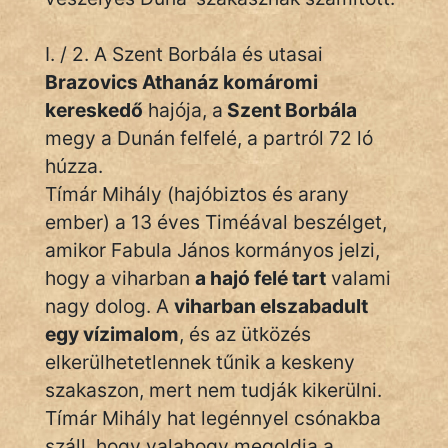
KÖZMONDÁS
I. / 2. A Szent Borbála és utasai
PSZICHO
Brazovics Athanáz komáromi
ZENE
kereskedő
hajója, a
Szent Borbála
megy a Dunán felfelé, a partról 72 ló
FILM
húzza.
ÉLETMÓD
Tímár Mihály (hajóbiztos és arany
ember) a 13 éves Timéával beszélget,
MAGYARSÁG
amikor Fabula János kormányos jelzi,
És
hogy a viharban
TÖRTÉNELEM
a hajó felé tart
valami
nagy dolog. A
viharban elszabadult
egy vízimalom
, és az ütközés
Népszerű szerzőink:
elkerülhetetlennek tűnik a keskeny
szakaszon, mert nem tudják kikerülni.
cinege
Tímár Mihály hat legénnyel csónakba
fantom
száll, hogy valahogy megoldja a