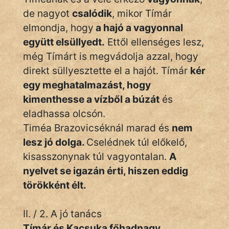
de nagyot
csalódik
, mikor Tímár
elmondja, hogy
a hajó a vagyonnal
együtt elsüllyedt.
Ettől ellenséges lesz,
még Tímárt is megvádolja azzal, hogy
direkt süllyesztette el a hajót. Tímár
kér
egy meghatalmazást, hogy
kimenthesse a vízből a búzát
és
eladhassa olcsón.
Timéa Brazovicséknál marad és
nem
lesz jó dolga.
Cselédnek túl előkelő,
kisasszonynak túl vagyontalan.
A
nyelvet se igazán érti, hiszen eddig
törökként élt.
II. / 2. A jó tanács
Tímár és Kacsuka főhadnagy