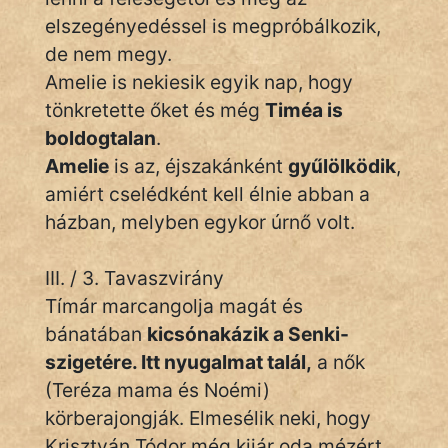
elszegényedéssel is megpróbálkozik,
de nem megy.
Amelie is nekiesik egyik nap, hogy
tönkretette őket és még
Timéa is
boldogtalan
.
Amelie
is az, éjszakánként
gyűlölködik
,
amiért cselédként kell élnie abban a
házban, melyben egykor úrnő volt.
III. / 3. Tavaszvirány
Tímár marcangolja magát és
bánatában
kicsónakázik a Senki-
szigetére. Itt nyugalmat talál,
a nők
(Teréza mama és Noémi)
körberajongják. Elmesélik neki, hogy
Krisztyán Tódor még kijár oda mézért