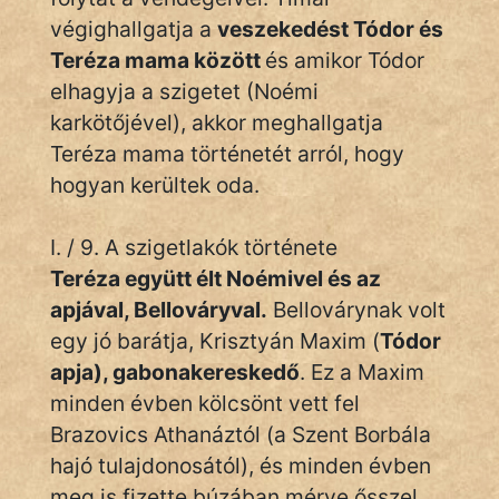
végighallgatja a
veszekedést Tódor és
Teréza mama között
és amikor Tódor
elhagyja a szigetet (Noémi
karkötőjével), akkor meghallgatja
Teréza mama történetét arról, hogy
hogyan kerültek oda.
I. / 9. A szigetlakók története
Teréza együtt élt Noémivel és az
apjával, Bellováryval.
Bellovárynak volt
egy jó barátja, Krisztyán Maxim (
Tódor
apja), gabonakereskedő
. Ez a Maxim
minden évben kölcsönt vett fel
Brazovics Athanáztól (a Szent Borbála
hajó tulajdonosától), és minden évben
meg is fizette búzában mérve ősszel.