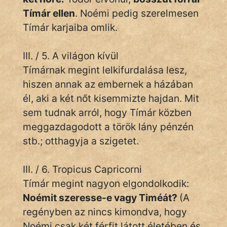
Tímár ellen
. Noémi pedig szerelmesen
Tímár karjaiba omlik.
III. / 5. A világon kívül
Tímárnak megint lelkifurdalása lesz,
hiszen annak az embernek a házában
él, aki a két nőt kisemmizte hajdan. Mit
sem tudnak arról, hogy Tímár közben
meggazdagodott a török lány pénzén
stb.; otthagyja a szigetet.
III. / 6. Tropicus Capricorni
Tímár megint nagyon elgondolkodik:
Noémit szeresse-e vagy Timéát?
(A
regényben az nincs kimondva, hogy
Noémi csak két férfit látott életében és