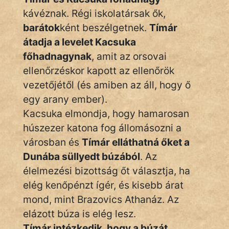
kávéznak. Régi iskolatársak ők,
barátok
ként beszélgetnek.
Tímár
átadja a levelet Kacsuka
főhadnagynak
, amit az orsovai
ellenőrzéskor kapott az ellenőrök
vezetőjétől (és amiben az áll, hogy ő
egy arany ember).
Kacsuka elmondja, hogy hamarosan
húszezer katona fog állomásozni a
városban és
Tímár elláthatná őket a
Dunába süllyedt búzából
. Az
élelmezési bizottság őt választja, ha
elég kenőpénzt ígér, és kisebb árat
mond, mint Brazovics Athanáz. Az
elázott búza is elég lesz.
Tímár intézkedik, hogy a búzát