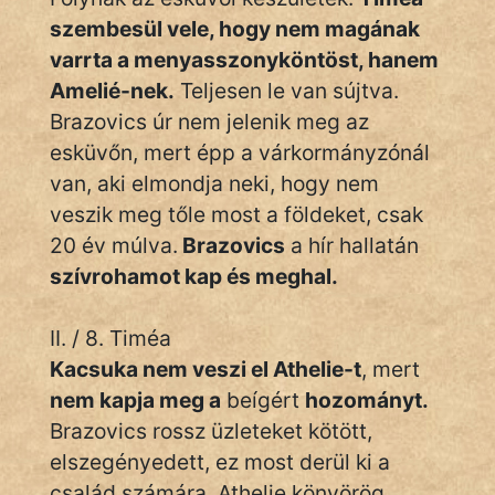
szembesül vele, hogy nem magának
varrta a menyasszonyköntöst, hanem
Amelié-nek.
Teljesen le van sújtva.
Brazovics úr nem jelenik meg az
esküvőn, mert épp a várkormányzónál
van, aki elmondja neki, hogy nem
veszik meg tőle most a földeket, csak
20 év múlva.
Brazovics
a hír hallatán
szívrohamot kap és meghal.
II. / 8. Timéa
Kacsuka nem veszi el Athelie-t
, mert
nem kapja meg a
beígért
hozományt.
Brazovics rossz üzleteket kötött,
elszegényedett, ez most derül ki a
család számára. Athelie könyörög