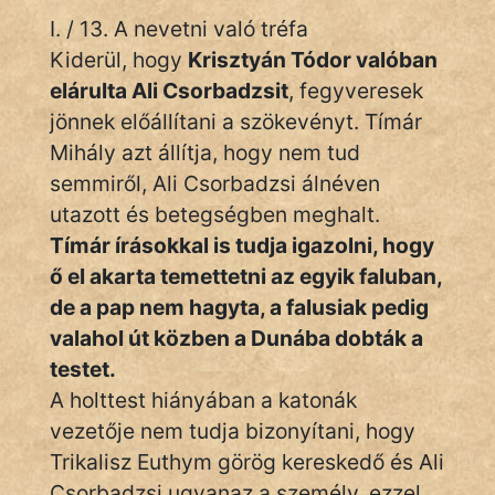
I. / 13. A nevetni való tréfa
Kiderül, hogy
Krisztyán Tódor valóban
elárulta Ali Csorbadzsit
, fegyveresek
jönnek előállítani a szökevényt. Tímár
Mihály azt állítja, hogy nem tud
semmiről, Ali Csorbadzsi álnéven
utazott és betegségben meghalt.
Tímár írásokkal is tudja igazolni, hogy
ő el akarta temettetni az egyik faluban,
de a pap nem hagyta, a falusiak pedig
valahol út közben a Dunába dobták a
testet.
A holttest hiányában a katonák
vezetője nem tudja bizonyítani, hogy
Trikalisz Euthym görög kereskedő és Ali
Csorbadzsi ugyanaz a személy, ezzel