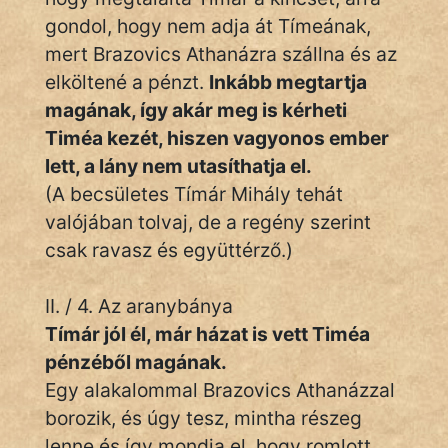
gondol, hogy nem adja át Tímeának,
mert Brazovics Athanázra szállna és az
elköltené a pénzt.
Inkább megtartja
magának, így akár meg is kérheti
Timéa kezét, hiszen vagyonos ember
lett, a lány nem utasíthatja el.
(A becsületes Tímár Mihály tehát
valójában tolvaj, de a regény szerint
csak ravasz és együttérző.)
II. / 4. Az aranybánya
Tímár jól él, már házat is vett Timéa
pénzéből magának.
Egy alakalommal Brazovics Athanázzal
borozik, és úgy tesz, mintha részeg
lenne és így mondja el, hogy romlott