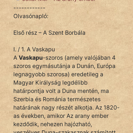
Monda
------------
Olvasónapló:
Novella
És
Elbeszélés
Első rész – A Szent Borbála
Regény
I. / 1. A Vaskapu
Tanmese
A
Vaskapu
-szoros (amely valójában 4
szoros egymásutánja a Dunán, Európa
Vers
legnagyobb szorosa) eredetileg a
Magyar Királyság legdélibb
határpontja volt a Duna mentén, ma
Szerbia és Románia természetes
határának nagy részét alkotja. Az 1820-
IRODALOM
as években, amikor Az arany ember
SZÓLÁS
kezdődik, nehezen hajózható,
És
veszélyes Duna-szakasznak számított.