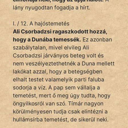
lány nyugodtan fogadja a hírt.
I. / 12. A hajóstemetés
Ali Csorbadzsi ragaszkodott hozzá,
hogy a Dunába temessék.
Ez azonban
szabálytalan, mivel elvileg Ali
Csorbadzsi járványos beteg volt és
nem veszélyeztethetnék a Duna mellett
lakókat azzal, hogy a betegségben
elhalt testet valamelyik parti faluba
sodorja a víz. A pap sem vállalja a
temetést, mert ő meg úgy tudta, hogy
öngyilkosról van szó. Tímár nagyon
körülményesen tudja csak elintézni a
hullámsírba temetést, de sikerül neki.