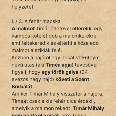
helyzetet.
Hunor
Jób Gedeon
I. / 3. A fehér macska
A malmot
Tímár ötletével
elterelik
: egy
Láron Ádám
kampós kötelet dob a malomkerékre,
ami feltekeredik és eltéríti a közeledő
mikkamakka
malmot a sziklák felé.
vörös ördög
Közben a hajóról egy Trikalisz Euthym
nevű utas (aki
Timéa apja
) távcsővel
nagyöreg
figyeli, hogy
egy török gálya
(24
NapHold
evezős nagy hajó)
követi a Szent
Borbálát
.
Név nélkül
Amikor Tímár Mihály visszatér a hajóra,
pszichopati
Tímeát csak a kis fehér cica érdekli,
amelyik a malmon rekedt.
Tímár Mihály
szegény legény
nem hozta el a cicát
, erre Tímea