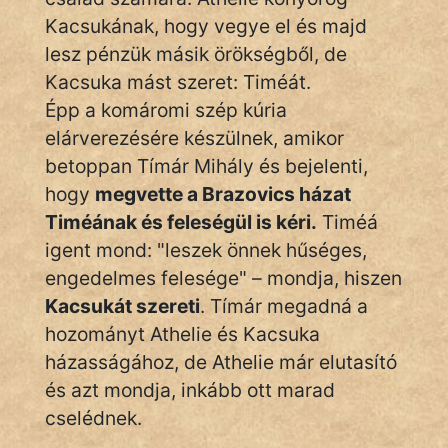
Kacsukának, hogy vegye el és majd
lesz pénzük másik örökségből, de
Kacsuka mást szeret: Timéát.
Épp a komáromi szép kúria
elárverezésére készülnek, amikor
betoppan Tímár Mihály és bejelenti,
hogy
megvette a Brazovics házat
Timéának és feleségül is kéri.
Timéá
igent mond: "leszek önnek hűséges,
engedelmes felesége" – mondja, hiszen
Kacsukát szereti
. Tímár megadná a
hozományt Athelie és Kacsuka
házasságához, de Athelie már elutasító
és azt mondja, inkább ott marad
cselédnek.