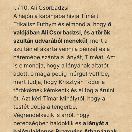
I. / 10. Ali Csorbadzsi
A hajón a kabinjába hívja Tímárt
Trikalisz Euthym és elmondja, hogy
ő
valójában Ali Csorbadzsi, és a török
szultán udvarából menekül
, mert a
szultán el akarta venni a pénzét és a
háremébe szánta a lányát, Timéát. Azt
is elmondja, hogy a lányának altatót
adott, ő maga pedig mérget vett be,
mert tudja, hogy Krisztyán Tódor a
törököknek kémkedik és el fogja árulni
őt. Azt kéri Tímár Mihálytól, hogy a
testét dobja a tengerbe.
Végrendelkezik is arról, hogy
betegségben haldoklik és
a lányát a
hajótulajdonos Brazovics Athanáznak