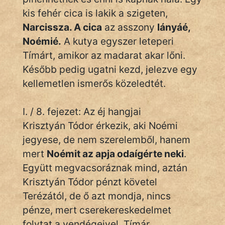
kis fehér cica is lakik a szigeten,
Narcissza. A cica
az asszony
lányáé,
Noémié.
A kutya egyszer leteperi
Tímárt, amikor az madarat akar lőni.
Később pedig ugatni kezd, jelezve egy
kellemetlen ismerős közeledtét.
I. / 8. fejezet: Az éj hangjai
Krisztyán Tódor érkezik, aki Noémi
jegyese, de nem szerelemből, hanem
mert
Noémit az apja odaígérte neki
.
Együtt megvacsoráznak mind, aztán
Krisztyán Tódor pénzt követel
Terézától, de ő azt mondja, nincs
pénze, mert cserekereskedelmet
folytat a vendégeivel. Tímár