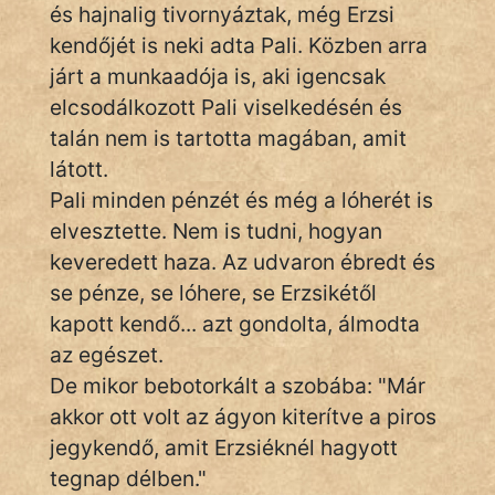
és hajnalig tivornyáztak, még Erzsi
KÖZMONDÁS
kendőjét is neki adta Pali. Közben arra
PSZICHO
járt a munkaadója is, aki igencsak
elcsodálkozott Pali viselkedésén és
ZENE
talán nem is tartotta magában, amit
FILM
látott.
Pali minden pénzét és még a lóherét is
ÉLETMÓD
elvesztette. Nem is tudni, hogyan
keveredett haza. Az udvaron ébredt és
MAGYARSÁG
se pénze, se lóhere, se Erzsikétől
És
TÖRTÉNELEM
kapott kendő... azt gondolta, álmodta
az egészet.
De mikor bebotorkált a szobába: "Már
Népszerű szerzőink:
akkor ott volt az ágyon kiterítve a piros
jegykendő, amit Erzsiéknél hagyott
cinege
tegnap délben."