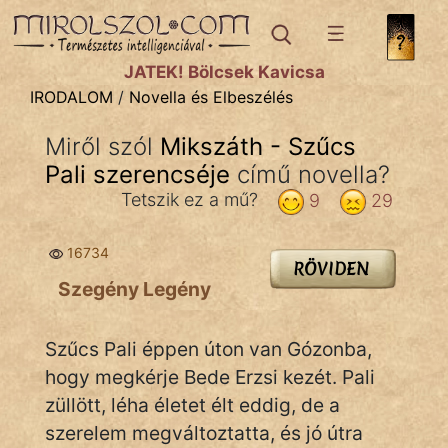
IRODALOM
témák:
JÁTÉK! Bölcsek Kavicsa
Dráma
IRODALOM
/
Novella és Elbeszélés
Elbeszélő
Miről szól
Mikszáth - Szűcs
Költemény
Pali szerencséje
című novella?
Eposz
Tetszik ez a mű?
9
29
Komédia
16734
RÖVIDEN
Kötelező
Szegény Legény
Legenda
Szűcs Pali éppen úton van Gózonba,
Mese
hogy megkérje Bede Erzsi kezét. Pali
züllött, léha életet élt eddig, de a
Mitológia
szerelem megváltoztatta, és jó útra