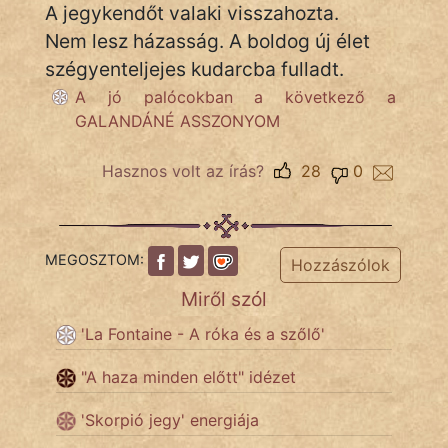
fantom
A jegykendőt valaki visszahozta.
Nem lesz házasság. A boldog új élet
Hunor
szégyenteljejes kudarcba fulladt.
Jób Gedeon
A jó palócokban a következő a
GALANDÁNÉ ASSZONYOM
Láron Ádám
Hasznos volt az írás?
28
0
mikkamakka
vörös ördög
MEGOSZTOM:
Hozzászólok
nagyöreg
Miről szól
NapHold
'La Fontaine - A róka és a szőlő'
Név nélkül
"A haza minden előtt" idézet
pszichopati
'Skorpió jegy' energiája
szegény legény