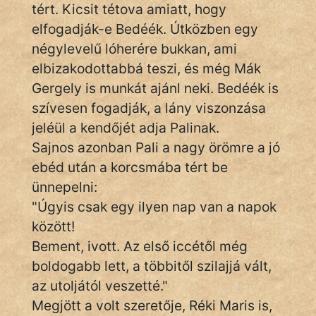
Monda
tért. Kicsit tétova amiatt, hogy
elfogadják-e Bedéék. Útközben egy
Novella
négylevelű lóherére bukkan, ami
És
elbizakodottabbá teszi, és még Mák
Elbeszélés
Gergely is munkát ajánl neki. Bedéék is
Regény
szívesen fogadják, a lány viszonzása
jeléül a kendőjét adja Palinak.
Tanmese
Sajnos azonban Pali a nagy örömre a jó
Vers
ebéd után a korcsmába tért be
ünnepelni:
"Úgyis csak egy ilyen nap van a napok
között!
Bement, ivott. Az első iccétől még
IRODALOM
boldogabb lett, a többitől szilajjá vált,
az utoljától veszetté."
SZÓLÁS
Megjött a volt szeretője, Réki Maris is,
És