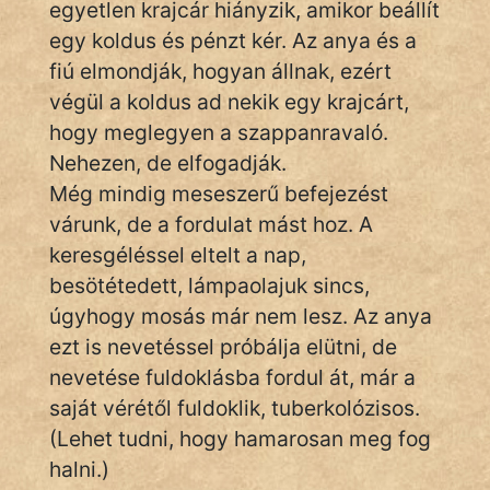
egyetlen krajcár hiányzik, amikor beállít
KÖZMONDÁS
egy koldus és pénzt kér. Az anya és a
PSZICHO
fiú elmondják, hogyan állnak, ezért
végül a koldus ad nekik egy krajcárt,
ZENE
hogy meglegyen a szappanravaló.
Nehezen, de elfogadják.
FILM
Még mindig meseszerű befejezést
ÉLETMÓD
várunk, de a fordulat mást hoz. A
keresgéléssel eltelt a nap,
MAGYARSÁG
besötétedett, lámpaolajuk sincs,
És
úgyhogy mosás már nem lesz. Az anya
TÖRTÉNELEM
ezt is nevetéssel próbálja elütni, de
nevetése fuldoklásba fordul át, már a
Népszerű szerzőink:
saját vérétől fuldoklik, tuberkolózisos.
(Lehet tudni, hogy hamarosan meg fog
cinege
halni.)