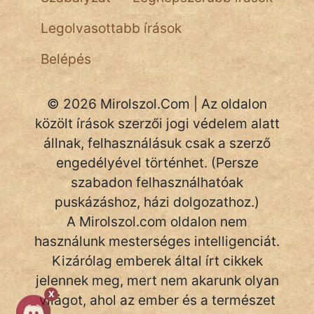
Legolvasottabb írások
Belépés
© 2026 Mirolszol.Com | Az oldalon
közölt írások szerzői jogi védelem alatt
állnak, felhasználásuk csak a szerző
engedélyével történhet. (Persze
szabadon felhasználhatóak
puskázáshoz, házi dolgozathoz.)
A Mirolszol.com oldalon nem
használunk mesterséges intelligenciát.
Kizárólag emberek által írt cikkek
jelennek meg, mert nem akarunk olyan
X
világot, ahol az ember és a természet