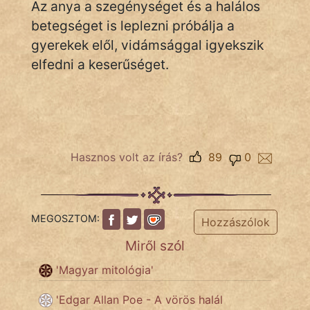
fantom
Az anya a szegénységet és a halálos
betegséget is leplezni próbálja a
Hunor
gyerekek elől, vidámsággal igyekszik
elfedni a keserűséget.
Jób Gedeon
Láron Ádám
mikkamakka
vörös ördög
Hasznos volt az írás?
89
0
nagyöreg
NapHold
MEGOSZTOM:
Hozzászólok
Miről szól
Név nélkül
'Magyar mitológia'
pszichopati
'Edgar Allan Poe - A vörös halál
szegény legény