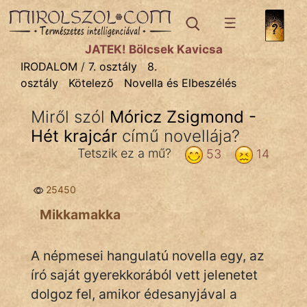
IRODALOM
témák:
JÁTÉK! Bölcsek Kavicsa
Dráma
IRODALOM
/
7. osztály
8.
osztály
Kötelező
Novella és Elbeszélés
Elbeszélő
Költemény
Miről szól
Móricz Zsigmond -
Hét krajcár
Eposz
című novellája?
Tetszik ez a mű?
53
14
Komédia
25450
Kötelező
Mikkamakka
Legenda
Mese
A népmesei hangulatú novella egy, az
író saját gyerekkorából vett jelenetet
Mitológia
dolgoz fel, amikor édesanyjával a