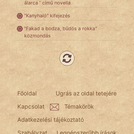
álarca ' című novella
Hoffer Botond
"Kanyhaló" kifejezés
szemfüles
"Fakad a bodza, büdös a rokka"
közmondás
Főoldal
Ugrás az oldal tetejére
Kapcsolat
Témakörök
Adatkezelési tájékoztató
Szabályzat
Legnépszerűbb írások