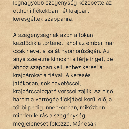
legnagyobb szegénység közepette az
Monda
otthoni fiókokban hét krajcárt
Novella
keresgéltek szappanra.
És
Elbeszélés
A szegénységnek azon a fokán
Regény
kezdődik a történet, ahol az ember már
csak nevet a saját nyomorúságán. Az
Tanmese
anya szeretné kimosni a férje ingét, de
ahhoz szappan kell, ehhez keresi a
Vers
krajcárokat a fiával. A keresés
játékosan, sok nevetéssel,
krajcárcsalogató verssel zajlik. Az első
három a varrógép fiókjából kerül elő, a
IRODALOM
többi pedig innen-onnan, miközben
minden leírás a szegénység
SZÓLÁS
megjelenését fokozza. Már csak
És