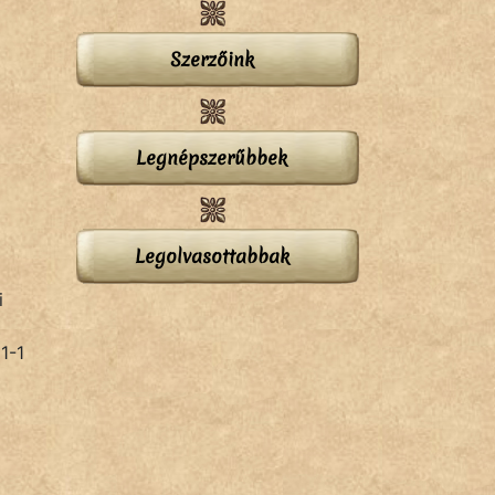
Szerzőink
Legnépszerűbbek
Legolvasottabbak
i
t
1-1