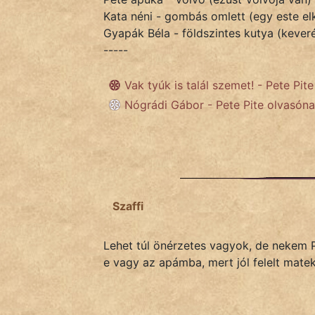
fantom
Kata néni - gombás omlett (egy este elk
Gyapák Béla - földszintes kutya (kever
Hunor
-----
Jób Gedeon
Vak tyúk is talál szemet! - Pete Pit
Láron Ádám
Nógrádi Gábor - Pete Pite olvasóna
mikkamakka
vörös ördög
nagyöreg
Szaffi
NapHold
Lehet túl önérzetes vagyok, de nekem 
Név nélkül
e vagy az apámba, mert jól felelt matek
pszichopati
szegény legény