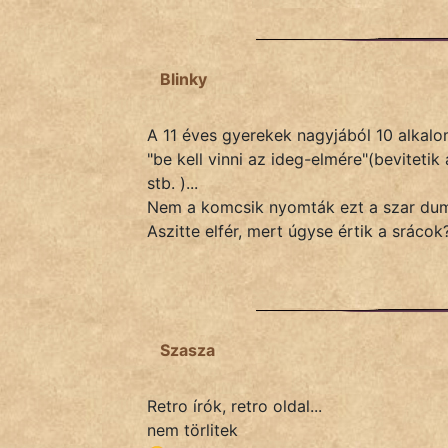
Blinky
A 11 éves gyerekek nagyjából 10 alkalo
"be kell vinni az ideg-elmére"(bevitetik 
stb. )...
Nem a komcsik nyomták ezt a szar du
Aszitte elfér, mert úgyse értik a sráco
Szasza
Retro írók, retro oldal...
nem törlitek