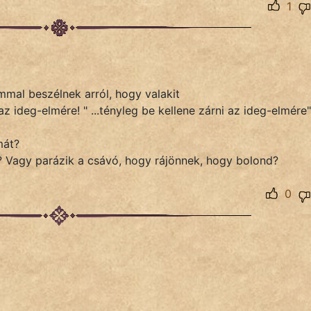
1
mmal beszélnek arról, hogy valakit
az ideg-elmére! " ...tényleg be kellene zárni az ideg-elmére"
mát?
k? Vagy parázik a csávó, hogy rájönnek, hogy bolond?
0