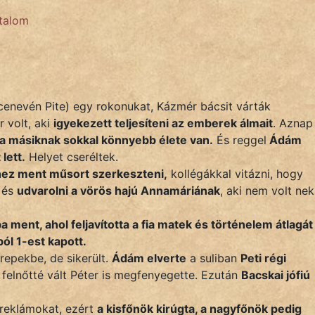
rtalom
enevén Pite) egy rokonukat, Kázmér bácsit várták
 volt, aki
igyekezett teljesíteni az emberek álmait
. Aznap
a másiknak sokkal könnyebb élete van.
És reggel
Ádám
lett.
Helyet cseréltek.
ez ment műsort szerkeszteni,
kollégákkal vitázni, hogy
 és
udvarolni a vörös hajú Annamáriának
, aki nem volt nek
ba ment, ahol feljavította a fia matek és történelem átlagá
ól 1-est kapott.
erepekbe, de sikerült.
Ádám elverte
a suliban
Peti régi
 felnőtté vált Péter is megfenyegette. Ezután
Bacskai jófiú
i reklámokat, ezért
a kisfőnök kirúgta, a nagyfőnök pedig