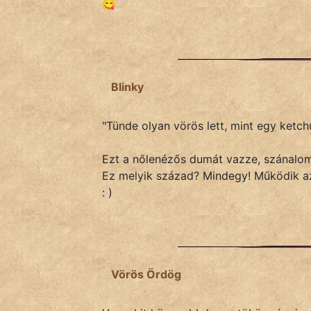
😋
Blinky
"Tünde olyan vörös lett, mint egy ketch
Ezt a nőlenézős dumát vazze, szánalom
Ez melyik század? Mindegy! Működik a
: )
Vörös Ördög