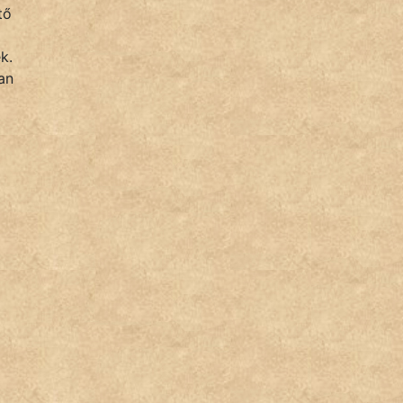
tő
k.
an