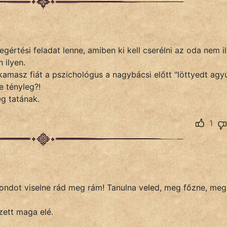
értési feladat lenne, amiben ki kell cserélni az oda nem il
 ilyen.
amasz fiát a pszichológus a nagybácsi előtt "löttyedt agy
e tényleg?!
eg tatának.
1
 gondot viselne rád meg rám! Tanulna veled, meg főzne, meg
zett maga elé.