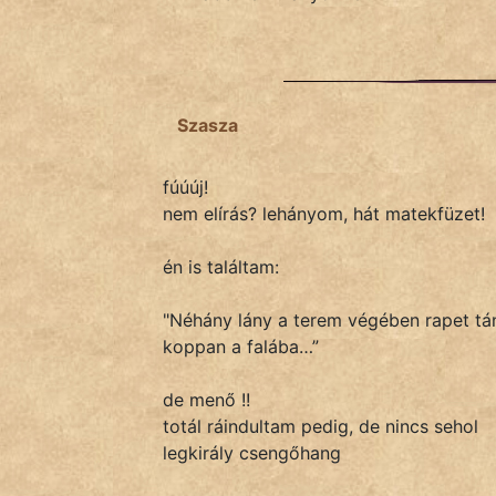
Szasza
fúúúj!
nem elírás? lehányom, hát matekfüzet!
én is találtam:
"Néhány lány a terem végében rapet tán
koppan a falába…”
de menő !!
totál ráindultam pedig, de nincs sehol
legkirály csengőhang