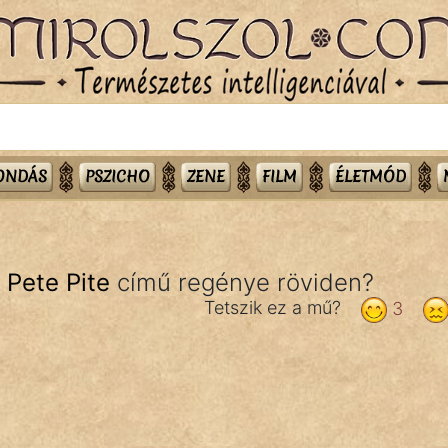
MONDÁS
PSZICHO
ZENE
FILM
ÉLETMÓD
 Pete Pite
című regénye röviden?
Tetszik ez a mű?
3