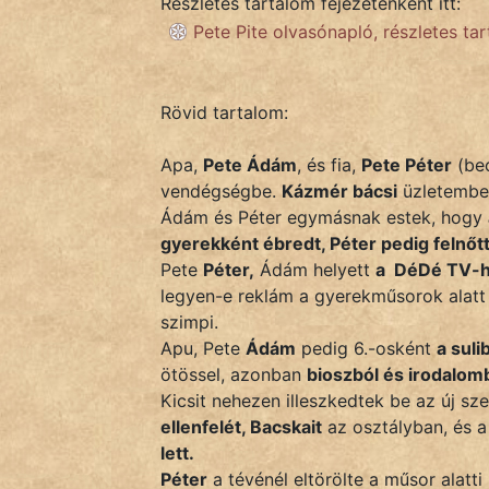
Részletes tartalom fejezetenként itt:
Monda
Pete Pite olvasónapló, részletes ta
Novella
És
Elbeszélés
Rövid tartalom:
Regény
Apa,
Pete Ádám
, és fia,
Pete Péter
(bec
vendégségbe.
Kázmér bácsi
üzletember
Tanmese
Ádám és Péter egymásnak estek, hogy
gyerekként ébredt, Péter pedig felnőtt 
Vers
Pete
Péter,
Ádám helyett
a DéDé TV-h
legyen-e reklám a gyerekműsorok alatt
szimpi.
Apu, Pete
Ádám
pedig 6.-osként
a suli
ötössel, azonban
bioszból és irodalomb
IRODALOM
Kicsit nehezen illeszkedtek be az új sz
ellenfelét, Bacskait
az osztályban, és a
SZÓLÁS
lett.
És
Péter
a tévénél eltörölte a műsor alatt