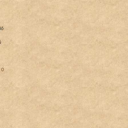
lő
ú
0