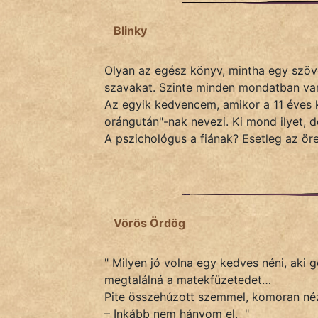
Hoffer Botond
Blinky
szemfüles
Olyan az egész könyv, mintha egy szöveg
szavakat. Szinte minden mondatban van
Az egyik kedvencem, amikor a 11 éves k
orángután"-nak nevezi. Ki mond ilyet, d
A pszichológus a fiának? Esetleg az ör
Vörös Ördög
" Milyen jó volna egy kedves néni, aki
megtalálná a matekfüzetedet…
Pite összehúzott szemmel, komoran né
– Inkább nem hányom el. "