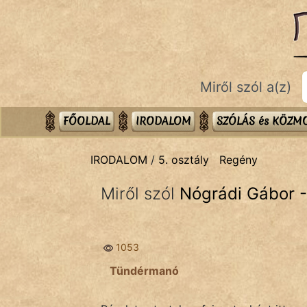
IRODALOM
témák:
Dráma
Miről szól a(z)
Elbeszélő
Költemény
FŐOLDAL
IRODALOM
SZÓLÁS és KÖZ
Eposz
IRODALOM
/
5. osztály
Regény
Komédia
Miről szól
Nógrádi Gábor -
Kötelező
Legenda
1053
Mese
Tündérmanó
Mitológia