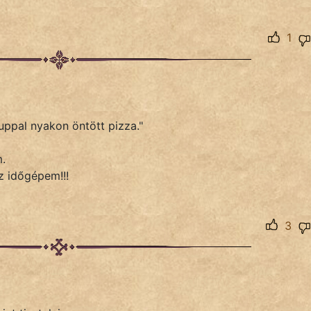
1
uppal nyakon öntött pizza."
.
z időgépem!!!
3