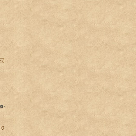
es-
0