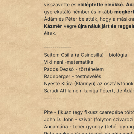
KÖZMONDÁS
visszavette és
előléptette elnökké.
Ád
gyerekutáló némber és inkább
megkért
PSZICHO
Ádám és Péter belátták, hogy a másiknak
Kázmér
végre
újra náluk járt és regge
ZENE
éltek.
FILM
-------------
Sejtem Csilla (a Csincsilla) - biológia
ÉLETMÓD
Viki néni -matematika
Pados Dezső - történelem
MAGYARSÁG
Radeberger - testnevelés
És
Nyeste Klára (Klárinyú) az osztályfőnö
TÖRTÉNELEM
Sarudi Attila nem tanítja Pétert, de Ádá
--------
Népszerű szerzőink:
Pite - fikusz (egy fikusz cserepébe töltö
John D. John - szivar (folyton szivarozi
cinege
Annamária - fehér gyöngy (fehér gyöng
Pete apuka - Volvo (ezüst Volvója van)