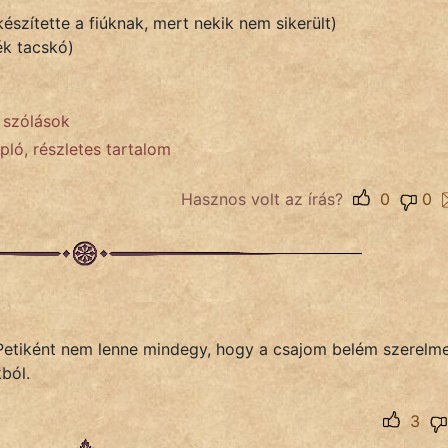
észítette a fiúknak, mert nekik nem sikerült)
ék tacskó)
e szólások
pló, részletes tartalom
Hasznos volt az írás?
0
0
Petiként nem lenne mindegy, hogy a csajom belém szerelm
ból.
3