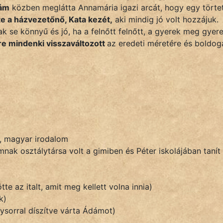
ám
közben meglátta Annamária igazi arcát, hogy egy törte
e a házvezetőnő, Kata kezét,
aki mindig jó volt hozzájuk.
 se könnyű és jó, ha a felnőtt felnőtt, a gyerek meg gyere
lre mindenki visszaváltozott
az eredeti méretére és boldog
k, magyar irodalom
mnak osztálytársa volt a gimiben és Péter iskolájában tanít
tte az italt, amit meg kellett volna innia)
k)
ysorral díszítve várta Ádámot)