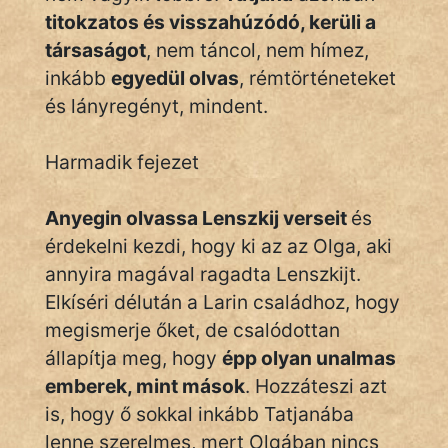
titokzatos és visszahúzódó, kerüli a
társaságot
, nem táncol, nem hímez,
inkább
egyedül olvas
, rémtörténeteket
és lányregényt, mindent.
Harmadik fejezet
Anyegin olvassa Lenszkij verseit
és
érdekelni kezdi, hogy ki az az Olga, aki
annyira magával ragadta Lenszkijt.
Elkíséri délután a Larin családhoz, hogy
megismerje őket, de csalódottan
állapítja meg, hogy
épp olyan unalmas
emberek, mint mások
. Hozzáteszi azt
is, hogy ő sokkal inkább Tatjanába
lenne szerelmes, mert Olgában nincs