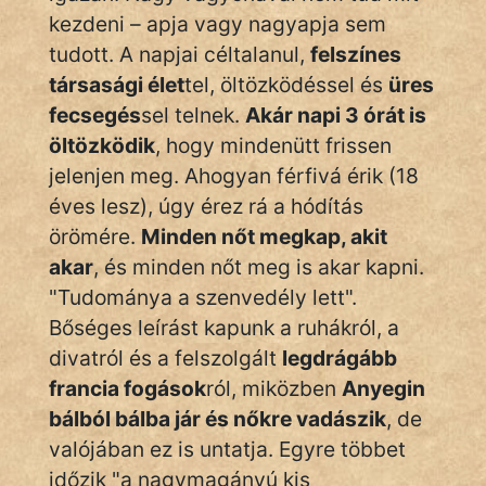
kezdeni – apja vagy nagyapja sem
Hunor
tudott. A napjai céltalanul,
felszínes
társasági élet
tel, öltözködéssel és
üres
Jób Gedeon
fecsegés
sel telnek.
Akár napi 3 órát is
Láron Ádám
öltözködik
, hogy mindenütt frissen
jelenjen meg. Ahogyan férfivá érik (18
mikkamakka
éves lesz), úgy érez rá a hódítás
vörös ördög
örömére.
Minden nőt megkap, akit
akar
, és minden nőt meg is akar kapni.
nagyöreg
"Tudománya a szenvedély lett".
NapHold
Bőséges leírást kapunk a ruhákról, a
divatról és a felszolgált
legdrágább
Név nélkül
francia fogások
ról, miközben
Anyegin
bálból bálba jár és nőkre vadászik
, de
pszichopati
valójában ez is untatja. Egyre többet
szegény legény
időzik "a nagymagányú kis