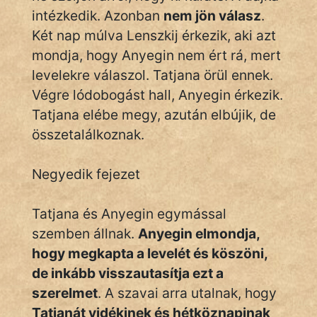
intézkedik. Azonban
nem jön válasz
.
Két nap múlva Lenszkij érkezik, aki azt
mondja, hogy Anyegin nem ért rá, mert
levelekre válaszol. Tatjana örül ennek.
Végre lódobogást hall, Anyegin érkezik.
Tatjana elébe megy, azután elbújik, de
összetalálkoznak.
Negyedik fejezet
Tatjana és Anyegin egymással
szemben állnak.
Anyegin elmondja,
hogy megkapta a levelét és köszöni,
de inkább visszautasítja ezt a
szerelmet
. A szavai arra utalnak, hogy
Tatjanát vidékinek és hétköznapinak