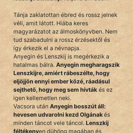
Tánja zaklatottan ébred és rossz jelnek
véli, amit látott. Hiába keres
magyarázatot az álmoskönyvben. Nem
tud szabadulni a rossz érzésektől és
így érkezik el a névnapja.
Anyegin és Lenszkij is megérkezik a
hatalmas bálra.
Anyegin megharagszik
Lenszkijre, amiért rábeszélte, hogy
eljöjjön ennyi ember közé, ráadásul
sejthető, hogy meg sem hívták
és ez
igen kellemetlen neki.
Vacsora után
Anyegin bosszút áll:
hevesen udvarolni kezd Olgának
és
minden táncot vele táncol.
Lenszkij
féltékeny
en dühöng magában és