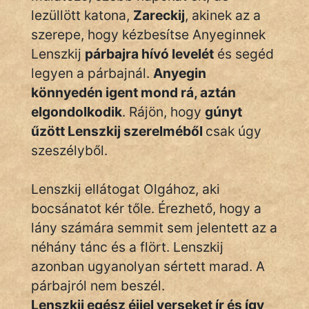
lezüllött katona,
Zareckij
, akinek az a
szerepe, hogy kézbesítse Anyeginnek
Lenszkij
párbajra hívó levelét
és segéd
legyen a párbajnál.
Anyegin
könnyedén igent mond rá, aztán
elgondolkodik
. Rájön, hogy
gúnyt
űzött Lenszkij szerelméből
csak úgy
szeszélyből.
Lenszkij ellátogat Olgához, aki
bocsánatot kér tőle. Érezhető, hogy a
lány számára semmit sem jelentett az a
néhány tánc és a flört. Lenszkij
azonban ugyanolyan sértett marad. A
párbajról nem beszél.
Lenszkij egész éjjel verseket ír és így