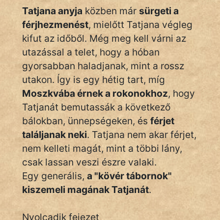
Tatjana anyja
közben már
sürgeti a
férjhezmenést
, mielőtt Tatjana végleg
kifut az időből. Még meg kell várni az
utazással a telet, hogy a hóban
gyorsabban haladjanak, mint a rossz
utakon. Így is egy hétig tart, míg
Moszkvába érnek a rokonokhoz
, hogy
Tatjanát bemutassák a következő
bálokban, ünnepségeken, és
férjet
találjanak neki
. Tatjana nem akar férjet,
nem kelleti magát, mint a többi lány,
csak lassan veszi észre valaki.
Egy generális,
a "kövér tábornok"
kiszemeli magának Tatjanát
.
Nyolcadik fejezet