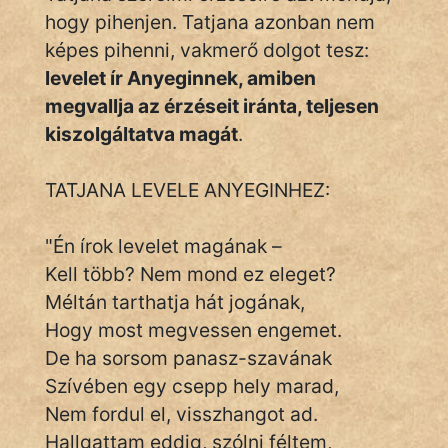
hogy pihenjen. Tatjana azonban nem
képes pihenni, vakmerő dolgot tesz:
levelet ír Anyeginnek, amiben
megvallja az érzéseit iránta, teljesen
kiszolgáltatva magát
.
TATJANA LEVELE ANYEGINHEZ:
"Én írok levelet magának –
Kell több? Nem mond ez eleget?
Méltán tarthatja hát jogának,
Hogy most megvessen engemet.
De ha sorsom panasz-szavának
Szívében egy csepp hely marad,
Nem fordul el, visszhangot ad.
Hallgattam eddig, szólni féltem,