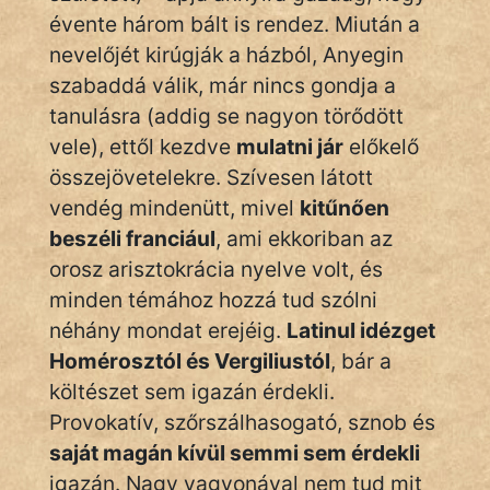
KÖZMONDÁS
évente három bált is rendez. Miután a
nevelőjét kirúgják a házból, Anyegin
PSZICHO
szabaddá válik, már nincs gondja a
ZENE
tanulásra (addig se nagyon törődött
vele), ettől kezdve
mulatni jár
előkelő
FILM
összejövetelekre. Szívesen látott
ÉLETMÓD
vendég mindenütt, mivel
kitűnően
beszéli franciául
, ami ekkoriban az
MAGYARSÁG
orosz arisztokrácia nyelve volt, és
És
minden témához hozzá tud szólni
TÖRTÉNELEM
néhány mondat erejéig.
Latinul idézget
Homérosztól és Vergiliustól
, bár a
Népszerű szerzőink:
költészet sem igazán érdekli.
Provokatív, szőrszálhasogató, sznob és
cinege
saját magán kívül semmi sem érdekli
fantom
igazán. Nagy vagyonával nem tud mit