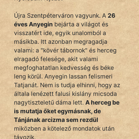
Újra Szentpéterváron vagyunk. A
26
éves Anyegin
bejárta a világot és
visszatért ide, egyik unalomból a
másikba. Itt azonban megragadja
valami: a "kövér tábornok" és herceg
elragadó felesége, akit valami
megfoghatatlan kedvesség és béke
leng körül. Anyegin lassan felismeri
Tatjanát. Nem is tudja elhinni, hogy az
általa lenézett falusi kislány micsoda
nagytiszteletű dáma lett.
A herceg be
is mutatja őket egymásnak, de
Tánjának arcizma sem rezdül
miközben a kötelező mondatok után
távozik.