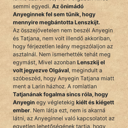
semmi egyedi.
Az önimádó
Anyeginnek fel sem tűnik, hogy
mennyire megbántotta Lenszkijt.
Az összejövetelen nem beszél Anyegin
és Tatjana, nem volt illendő akkoriban,
hogy férjezetlen leány megszólaljon az
asztalnál. Nem ismerhették tehát meg
egymást, Mivel azonban
Lenszkij el
volt jegyezve Olgával
, megindult a
szóbeszéd, hogy Anyegin Tatjana miatt
ment a Larin házhoz. A romlatlan
Tatjanának fogalma sincs róla, hogy
Anyegin
egy végletekig
kiélt és kiégett
ember
. Nem látja ezt, nem is akarná
látni, az Anyeginnel való kapcsolatot az
egyetlen lehetőségének tartja, hogy