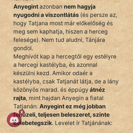
Anyegint
azonban
nem hagyja
nyugodni a viszontlátás
(és persze az,
hogy Tatjana most már előkelőség és
meg sem kaphatja, hiszen a herceg
felesége). Nem tud aludni, Tánjára
gondol.
Meghívót kap a hercegtől egy estélyre
a hercegi kastélyba, és azonnal
készülni kezd. Amikor odaér a
kastélyba, csak Tatjanát látja, de a lány
közönyös marad. és éppúgy
átnéz
rajta
, mint hajdan Anyegin a fiatal
Tatjanán.
Anyegint ez még jobban
X
feltüzeli, teljesen beleszeret, szinte
belebetegszik
. Levelet ír Tatjánának: