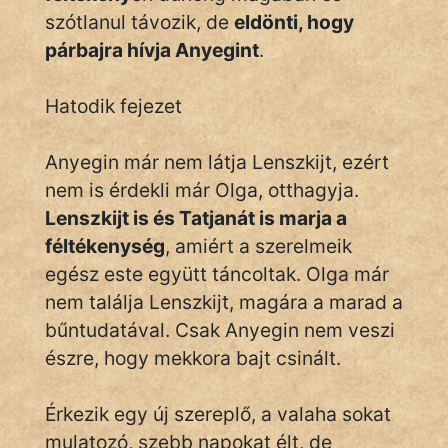
szótlanul távozik, de
eldönti, hogy
párbajra hívja Anyegint
.
Hatodik fejezet
Anyegin már nem látja Lenszkijt, ezért
nem is érdekli már Olga, otthagyja.
Lenszkijt is és Tatjanát is marja a
féltékenység
, amiért a szerelmeik
egész este együtt táncoltak. Olga már
nem találja Lenszkijt, magára a marad a
bűntudatával. Csak Anyegin nem veszi
észre, hogy mekkora bajt csinált.
Érkezik egy új szereplő, a valaha sokat
mulatozó, szebb napokat élt, de