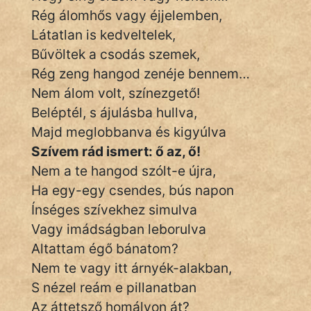
Rég álomhős vagy éjjelemben,
Látatlan is kedveltelek,
Bűvöltek a csodás szemek,
Rég zeng hangod zenéje bennem…
Nem álom volt, színezgető!
Beléptél, s ájulásba hullva,
Majd meglobbanva és kigyúlva
Szívem rád ismert: ő az, ő!
Nem a te hangod szólt-e újra,
Ha egy-egy csendes, bús napon
Ínséges szívekhez simulva
Vagy imádságban leborulva
Altattam égő bánatom?
Nem te vagy itt árnyék-alakban,
S nézel reám e pillanatban
Az áttetsző homályon át?