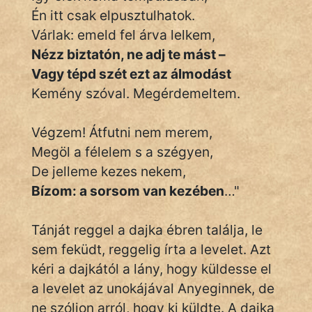
Én itt csak elpusztulhatok.
Várlak: emeld fel árva lelkem,
Nézz biztatón, ne adj te mást –
Vagy tépd szét ezt az álmodást
Kemény szóval. Megérdemeltem.
Végzem! Átfutni nem merem,
Megöl a félelem s a szégyen,
De jelleme kezes nekem,
Bízom: a sorsom van kezében
…"
Tánját reggel a dajka ébren találja, le
sem feküdt, reggelig írta a levelet. Azt
kéri a dajkától a lány, hogy küldesse el
a levelet az unokájával Anyeginnek, de
ne szóljon arról, hogy ki küldte. A dajka