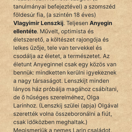
tanulmányai befejeztével) a szomszéd
földesúr fia, (a szintén 18 éves)
Vlagyimir Lenszkij
. Teljesen
Anyegin
ellentéte
. Művelt, optimista és
életszerető, a költészet rajongója és
lelkes űzője, tele van tervekkel és
csodálja az életet, a természetet. Az
életunt Anyeginnel csak egy közös van
bennük: mindketten kerülni igyekeznek
a nagy társaságot. Lenszkijt minden
lányos ház próbálja magához csábítani,
de ő hűséges szerelméhez, Olga
Larinhoz. (Lenszkij szülei (apja) Olgával
szerették volna összeboronálni a fiút,
csak időközben meghaltak.)
Megismerjük a nemes Larin családot,