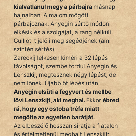
kialvatlanul megy a párbajra
másnap
hajnalban. A malom mögött
párbajoznak. Anyegin sértő módon
elkésik és a szolgáját, a rang nélküli
Guillot-t jelöli meg segédjének (ami
szintén sértés).
Zareckij lelkesen kiméri a 32 lépés
távolságot, szembe fordul Anyegin és
Lenszkij, megtesznek négy lépést, de
nem lőnek. Újabb öt lépés után
Anyegin elsüti a fegyvert és mellbe
lövi Lenszkijt, aki meghal.
Ekkor
ébred
rá, hogy egy ostoba tréfa miatt
megölte az egyetlen barátját.
Az elbeszélő hosszan siratja a fiatalon
és értelmetlenül meghalt Lenszkijt: