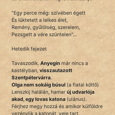
"Egy perce még: szívében égett
És lüktetett a lelkes élet,
Remény, gyűlölség, szerelem,
Pezsgett a vére szüntelen"...
Hetedik fejezet
Tavaszodik.
Anyegin
már nincs a
kastélyban,
visszautazott
Szentpétervárra
.
Olga nem sokáig búsul
(a fiatal költő)
Lenszkij halálán, hamar
új udvarlója
akad, egy lovas katona
(ulánus).
Férjhez megy hozzá és amikor külföldre
vezénylik a katonát, vele tart.