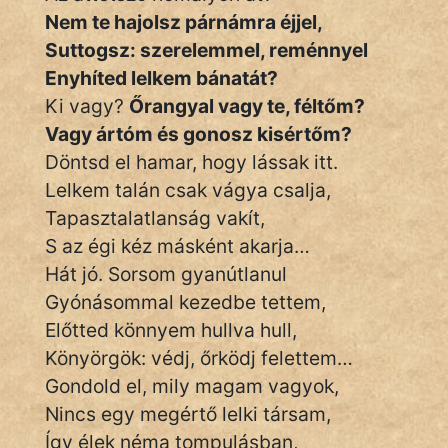
Nem te hajolsz párnámra éjjel,
Suttogsz: szerelemmel, reménnyel
Enyhíted lelkem bánatát?
Ki vagy?
Őrangyal vagy te, féltőm?
Vagy ártóm és gonosz kisértőm?
Döntsd el hamar, hogy lássak itt.
Lelkem talán csak vágya csalja,
Tapasztalatlanság vakít,
S az égi kéz másként akarja…
Hát jó. Sorsom gyanútlanul
Gyónásommal kezedbe tettem,
Előtted könnyem hullva hull,
Könyörgök: védj, őrködj felettem…
Gondold el, mily magam vagyok,
Nincs egy megértő lelki társam,
Így élek néma tompulásban,