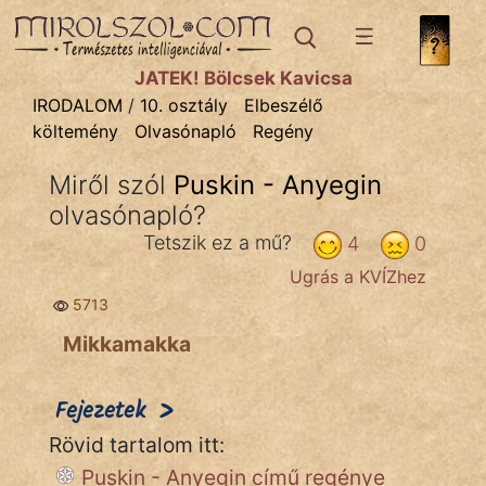
IRODALOM
témák:
JÁTÉK! Bölcsek Kavicsa
Dráma
IRODALOM
/
10. osztály
Elbeszélő
költemény
Olvasónapló
Regény
Elbeszélő
Költemény
Miről szól
Puskin - Anyegin
olvasónapló?
Eposz
Tetszik ez a mű?
4
0
Komédia
Ugrás a KVÍZhez
Kötelező
5713
Mikkamakka
Legenda
Mese
>
Fejezetek
Rövid tartalom itt:
Mitológia
Puskin - Anyegin című regénye