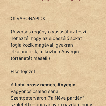
Monda
Novella
OLVASÓNAPLÓ:
És
Elbeszélés
(A verses regény olvasását az teszi
Regény
nehézzé, hogy az elbeszélő sokat
foglalkozik magával, gyakran
Tanmese
elkalandozik, miközben Anyegin
Vers
történetét meséli.)
Első fejezet
A
fiatal orosz nemes, Anyegin
,
IRODALOM
vagyonos család sarja.
SZÓLÁS
Szentpéterváron ("a Néva partján"
És
született) – apja annyira gazdag, hogy