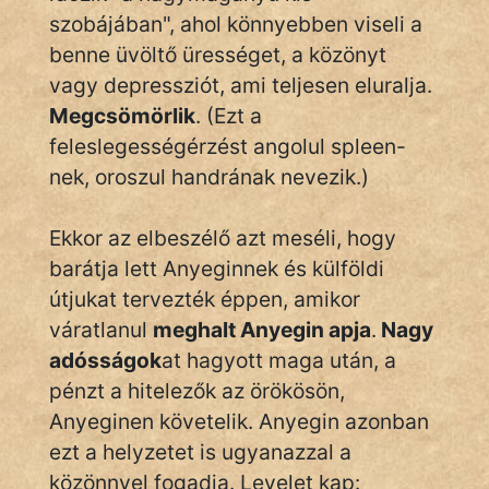
szobájában", ahol könnyebben viseli a
Hoffer Botond
benne üvöltő ürességet, a közönyt
szemfüles
vagy depressziót, ami teljesen eluralja.
Megcsömörlik
. (Ezt a
feleslegességérzést angolul spleen-
nek, oroszul handrának nevezik.)
Ekkor az elbeszélő azt meséli, hogy
barátja lett Anyeginnek és külföldi
útjukat tervezték éppen, amikor
váratlanul
meghalt Anyegin apja
.
Nagy
adósságok
at hagyott maga után, a
pénzt a hitelezők az örökösön,
Anyeginen követelik. Anyegin azonban
ezt a helyzetet is ugyanazzal a
közönnyel fogadja. Levelet kap: