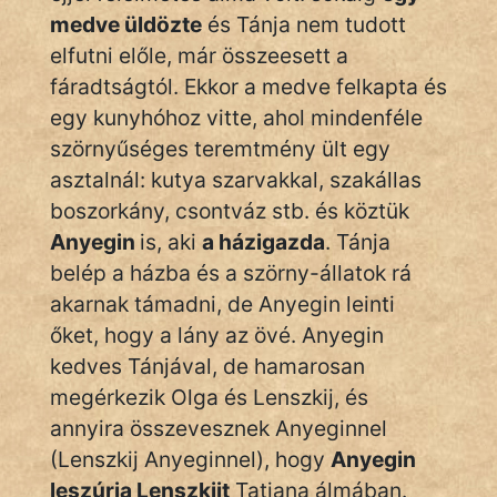
medve üldözte
és Tánja nem tudott
elfutni előle, már összeesett a
fáradtságtól. Ekkor a medve felkapta és
egy kunyhóhoz vitte, ahol mindenféle
szörnyűséges teremtmény ült egy
asztalnál: kutya szarvakkal, szakállas
boszorkány, csontváz stb. és köztük
Anyegin
is, aki
a házigazda
. Tánja
belép a házba és a szörny-állatok rá
akarnak támadni, de Anyegin leinti
őket, hogy a lány az övé. Anyegin
kedves Tánjával, de hamarosan
megérkezik Olga és Lenszkij, és
annyira összevesznek Anyeginnel
(Lenszkij Anyeginnel), hogy
Anyegin
leszúrja Lenszkijt
Tatjana álmában.