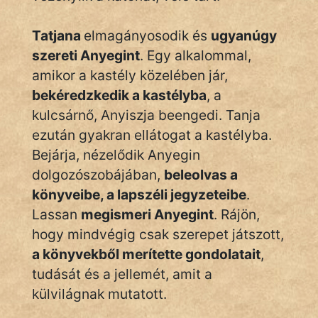
Tatjana
elmagányosodik és
ugyanúgy
szereti Anyegint
. Egy alkalommal,
amikor a kastély közelében jár,
bekéredzkedik a kastélyba
, a
kulcsárnő, Anyiszja beengedi. Tanja
ezután gyakran ellátogat a kastélyba.
Bejárja, nézelődik Anyegin
dolgozószobájában,
beleolvas a
könyveibe, a lapszéli jegyzeteibe
.
Lassan
megismeri Anyegint
. Rájön,
hogy mindvégig csak szerepet játszott,
a könyvekből merítette gondolatait
,
tudását és a jellemét, amit a
külvilágnak mutatott.