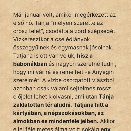
Már január volt, amikor megérkezett az
első hó. Tánja "mélyen szerette az
orosz telet", csodálta a zord szépségét.
Vízkeresztkor a cselédlányok
összegyűlnek és egymásnak jósolnak.
Tatjana is ott van velük,
hisz a
babonákban
és nagyon szeretné tudni,
hogy mi vár rá és remélheti-e Anyegin
szerelmét. A vízbe csorgatott viaszból
azonban csak valami sejtelmes rossz
előjelet lehet kiolvasni, ami után
Tánja
zaklatottan tér aludni
.
Tátjana hitt a
kártyában, a népszokásokban, az
álmokban és mindenféle jelben.
Akkor
éjjel félelmetes álma volt: sokáig
egy