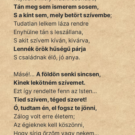
Tán meg sem ismerem sosem,
S a kínt sem, mely betört szívembe
;
Tudatlan lelkem láza rendre
Enyhülne tán s leszállana,
S akit szívem kíván, kivárva,
Lennék örök hűségű párja
S családnak élő, jó anya.
Másé!…
A földön senki sincsen,
Kinek lekötném szívemet.
Ezt így rendelte fenn az Isten…
Tied szívem, téged szeret!
Ó, tudtam én, el fogsz te jönni,
Zálog volt erre életem;
Az égieknek kell köszönni,
Hogy sírig őrzőm vagy nekem…