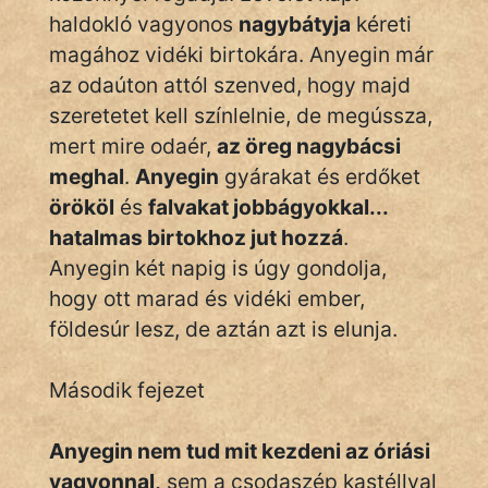
haldokló vagyonos
nagybátyja
kéreti
magához vidéki birtokára. Anyegin már
az odaúton attól szenved, hogy majd
szeretetet kell színlelnie, de megússza,
mert mire odaér,
az öreg nagybácsi
meghal
.
Anyegin
gyárakat és erdőket
örököl
és
falvakat jobbágyokkal...
hatalmas birtokhoz jut hozzá
.
Anyegin két napig is úgy gondolja,
hogy ott marad és vidéki ember,
földesúr lesz, de aztán azt is elunja.
Második fejezet
Anyegin nem tud mit kezdeni az óriási
vagyonnal,
sem a csodaszép kastéllyal