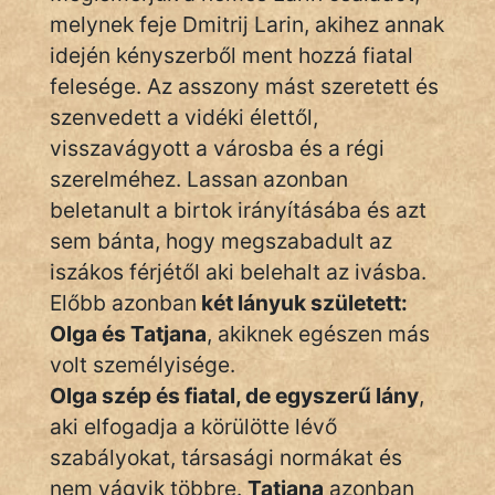
melynek feje Dmitrij Larin, akihez annak
idején kényszerből ment hozzá fiatal
felesége. Az asszony mást szeretett és
szenvedett a vidéki élettől,
visszavágyott a városba és a régi
szerelméhez. Lassan azonban
beletanult a birtok irányításába és azt
sem bánta, hogy megszabadult az
iszákos férjétől aki belehalt az ivásba.
Előbb azonban
két lányuk született:
Olga és Tatjana
, akiknek egészen más
volt személyisége.
Olga szép és fiatal, de egyszerű lány
,
aki elfogadja a körülötte lévő
szabályokat, társasági normákat és
nem vágyik többre.
Tatjana
azonban