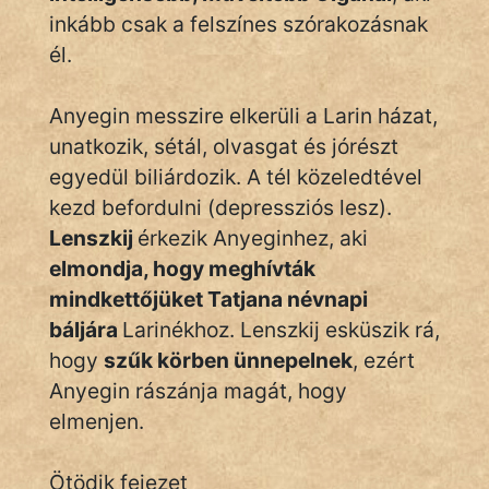
inkább csak a felszínes szórakozásnak
él.
Anyegin messzire elkerüli a Larin házat,
unatkozik, sétál, olvasgat és jórészt
egyedül biliárdozik. A tél közeledtével
kezd befordulni (depressziós lesz).
Lenszkij
érkezik Anyeginhez, aki
elmondja, hogy meghívták
mindkettőjüket Tatjana névnapi
báljára
Larinékhoz. Lenszkij esküszik rá,
hogy
szűk körben ünnepelnek
, ezért
Anyegin rászánja magát, hogy
elmenjen.
Ötödik fejezet