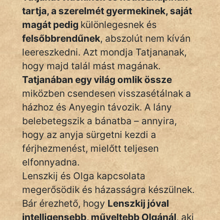
tartja, a szerelmét gyermekinek, saját
magát pedig
különlegesnek és
felsőbbrendűnek
, abszolút nem kíván
leereszkedni. Azt mondja Tatjananak,
hogy majd talál mást magának.
Tatjanában egy világ omlik össze
miközben csendesen visszasétálnak a
házhoz és Anyegin távozik. A lány
belebetegszik a bánatba – annyira,
hogy az anyja sürgetni kezdi a
férjhezmenést, mielőtt teljesen
elfonnyadna.
Lenszkij és Olga kapcsolata
megerősödik és házasságra készülnek.
Bár érezhető, hogy
Lenszkij jóval
intelligensebb, műveltebb Olgánál
, aki