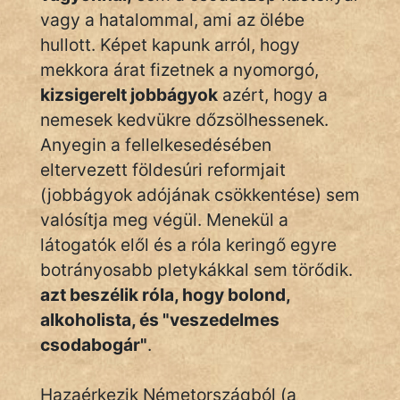
vagy a hatalommal, ami az ölébe
hullott. Képet kapunk arról, hogy
mekkora árat fizetnek a nyomorgó,
kizsigerelt jobbágyok
azért, hogy a
nemesek kedvükre dőzsölhessenek.
Anyegin a fellelkesedésében
eltervezett földesúri reformjait
(jobbágyok adójának csökkentése) sem
valósítja meg végül. Menekül a
látogatók elől és a róla keringő egyre
botrányosabb pletykákkal sem törődik.
azt beszélik róla, hogy bolond,
alkoholista, és "veszedelmes
csodabogár"
.
Hazaérkezik Németországból (a