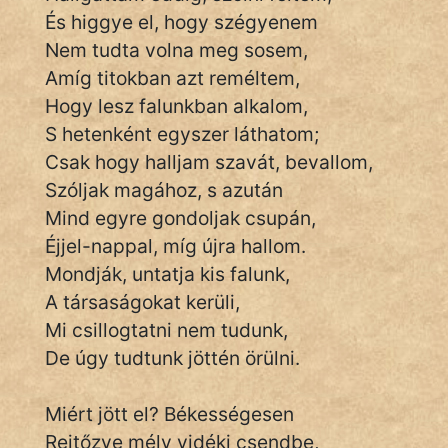
És higgye el, hogy szégyenem
Nem tudta volna meg sosem,
Amíg titokban azt reméltem,
Hogy lesz falunkban alkalom,
S hetenként egyszer láthatom;
Csak hogy halljam szavát, bevallom,
Szóljak magához, s azután
Mind egyre gondoljak csupán,
Éjjel-nappal, míg újra hallom.
Mondják, untatja kis falunk,
A társaságokat kerüli,
Mi csillogtatni nem tudunk,
De úgy tudtunk jöttén örülni.
Miért jött el? Békességesen
Rejtőzve mély vidéki csendbe,