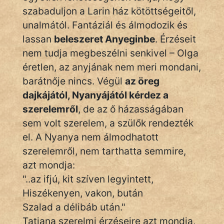
szabaduljon a Larin ház kötöttségeitől,
unalmától. Fantáziál és álmodozik és
lassan
beleszeret Anyeginbe
. Érzéseit
nem tudja megbeszélni senkivel – Olga
éretlen, az anyjának nem meri mondani,
barátnője nincs. Végül
az öreg
dajkájától, Nyanyájától kérdez a
szerelemről
, de az ő házasságában
sem volt szerelem, a szülők rendezték
el. A Nyanya nem álmodhatott
szerelemről, nem tarthatta semmire,
azt mondja:
"..az ifjú, kit szíven legyintett,
Hiszékenyen, vakon, bután
Szalad a délibáb után."
Tatjana szerelmi érzéseire azt mondja,