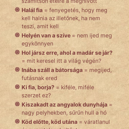
számítson ételre a meghívott
Halál fia
= fenyegetés, hogy meg
Népszerű szerzőink:
kell halnia az illetőnek, ha nem
teszi, amit kell
cinege
Helyén van a szíve
= nem ijed meg
egykönnyen
fantom
Hol jársz erre, ahol a madár se jár?
Hunor
= mit keresel itt a világ végén?
Inába száll a bátorsága
= megijed,
Jób Gedeon
futásnak ered
Láron Ádám
Ki fia, borja?
= kiféle, miféle
szerzet ez?
mikkamakka
Kiszakadt az angyalok dunyhája
=
vörös ördög
nagy pelyhekben, sűrűn hull a hó
Köd előtte, köd utána
= váratlanul
nagyöreg