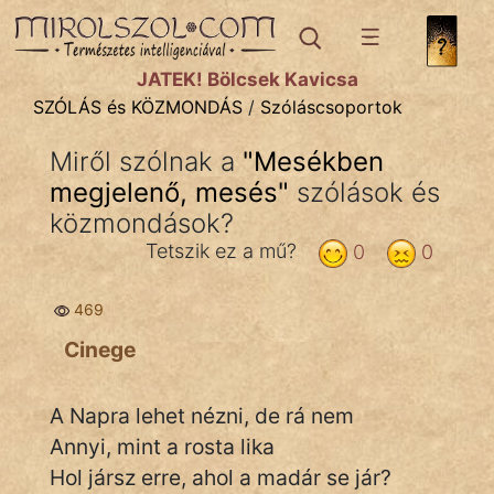
SZÓLÁS ÉS KÖZMONDÁS
témák:
JÁTÉK! Bölcsek Kavicsa
Bibliai
SZÓLÁS és KÖZMONDÁS
/
Szóláscsoportok
Kifejezések
Miről szólnak a
"
Mesékben
megjelenő, mesés
Közmondások
"
szólások és
közmondások?
Rímelő
Tetszik ez a mű?
0
0
Szállóigék
469
Szóláscsoportok
Cinege
Szólások
A Napra lehet nézni, de rá nem
Tréfás
Annyi, mint a rosta lika
Hol jársz erre, ahol a madár se jár?