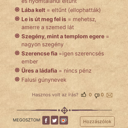
és nyomtalanul eltűnt
NapHold
Lába kelt
= eltűnt (ellophatták)
Név nélkül
Le is út meg fel is
= mehetsz,
amerre a szemed lát
pszichopati
Szegény, mint a templom egere
=
szegény legény
nagyon szegény
Szerencse fia
=igen szerencsés
Hoffer Botond
ember
szemfüles
Üres a ládafia
= nincs pénz
Falusi gúnynevek
Hasznos volt az írás?
0
0
MEGOSZTOM:
Hozzászólok