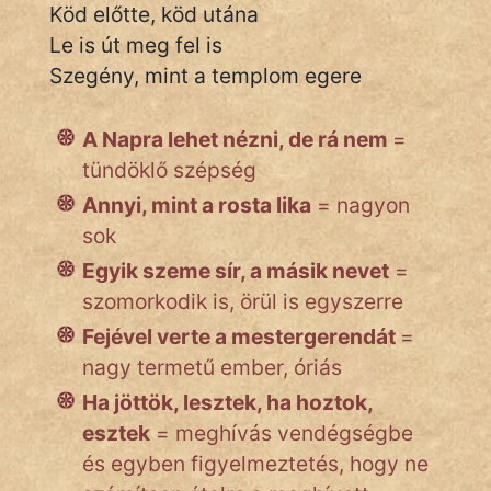
Köd előtte, köd utána
Le is út meg fel is
Szegény, mint a templom egere
IRODALOM
SZÓLÁS
A Napra lehet nézni, de rá nem
=
És
tündöklő szépség
KÖZMONDÁS
Annyi, mint a rosta lika
= nagyon
PSZICHO
sok
Egyik szeme sír, a másik nevet
=
ZENE
szomorkodik is, örül is egyszerre
FILM
Fejével verte a mestergerendát
=
nagy termetű ember, óriás
ÉLETMÓD
Ha jöttök, lesztek, ha hoztok,
esztek
= meghívás vendégségbe
MAGYARSÁG
És
és egyben figyelmeztetés, hogy ne
TÖRTÉNELEM