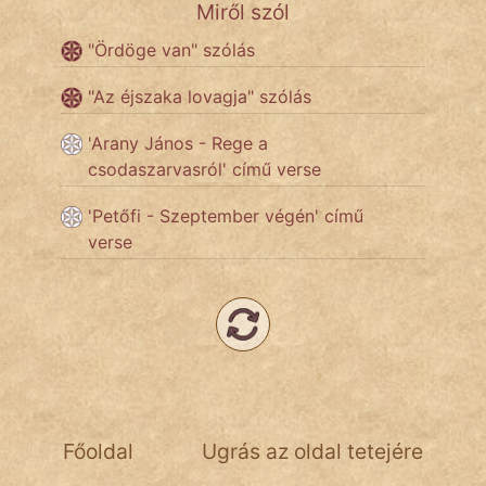
Miről szól
"Ördöge van" szólás
"Az éjszaka lovagja" szólás
'Arany János - Rege a
csodaszarvasról' című verse
'Petőfi - Szeptember végén' című
verse
Főoldal
Ugrás az oldal tetejére