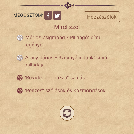
MEGOSZTOM:
Hozzászólok
Miről szól
'Móricz Zsigmond - Pillangó' című
regénye
'Arany János - Szibinyáni Jank' című
balladája
"Rövidebbet húzza" szólás
"Pénzes" szólások és közmondások