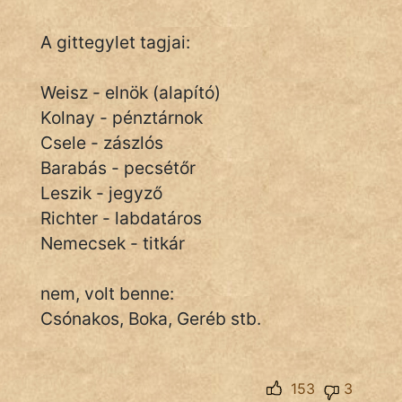
A gittegylet tagjai:
Weisz - elnök (alapító)
Kolnay - pénztárnok
Csele - zászlós
Barabás - pecsétőr
Leszik - jegyző
Richter - labdatáros
Nemecsek - titkár
nem, volt benne:
Csónakos, Boka, Geréb stb.
153
3