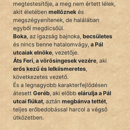
KÖZMONDÁS
megtestesítője, a meg nem értett lélek,
akit életében
mellőznek
és
PSZICHO
megszégyenítenek, de halálában
egyből megdicsőül.
ZENE
Boka
, az igazság bajnoka,
becsületes
FILM
és nincs benne hatalomvágy,
a Pál
utcaiak elnöke
, vezetője.
ÉLETMÓD
Áts Feri, a vörösingesek vezére
, aki
MAGYARSÁG
erős kezű és lelkiismeretes
,
És
következetes vezető.
TÖRTÉNELEM
És a legnagyobb karakterfejlődésen
átesett
Geréb
, aki előbb
elárulja a Pál
Népszerű szerzőink:
utcai fiúkat
, aztán
megbánva tettét
,
teljes erőbedobással harcol a végső
cinege
ütközetben.
fantom