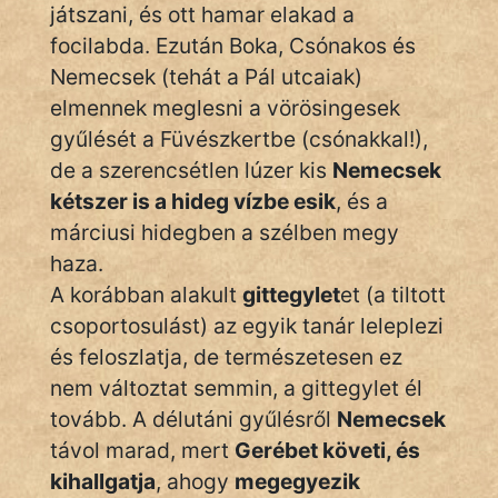
játszani, és ott hamar elakad a
focilabda. Ezután Boka, Csónakos és
Nemecsek (tehát a Pál utcaiak)
elmennek meglesni a vörösingesek
gyűlését a Füvészkertbe (csónakkal!),
de a szerencsétlen lúzer kis
Nemecsek
kétszer is a hideg vízbe esik
, és a
márciusi hidegben a szélben megy
haza.
A korábban alakult
gittegylet
et (a tiltott
csoportosulást) az egyik tanár leleplezi
és feloszlatja, de természetesen ez
nem változtat semmin, a gittegylet él
tovább. A délutáni gyűlésről
Nemecsek
távol marad, mert
Gerébet követi, és
kihallgatja
, ahogy
megegyezik