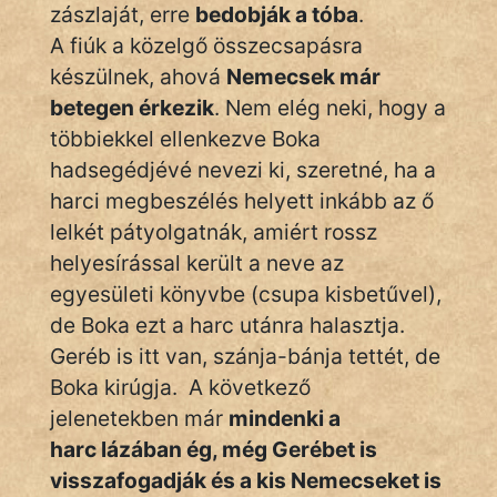
zászlaját, erre
bedobják a tóba
.
A fiúk a közelgő összecsapásra
készülnek, ahová
Nemecsek már
betegen érkezik
. Nem elég neki, hogy a
többiekkel ellenkezve Boka
hadsegédjévé nevezi ki, szeretné, ha a
harci megbeszélés helyett inkább az ő
lelkét pátyolgatnák, amiért rossz
helyesírással került a neve az
egyesületi könyvbe (csupa kisbetűvel),
de Boka ezt a harc utánra halasztja.
Geréb is itt van, szánja-bánja tettét, de
Boka kirúgja. A következő
jelenetekben már
mindenki a
harc lázában ég, még Gerébet is
visszafogadják és a kis Nemecseket is