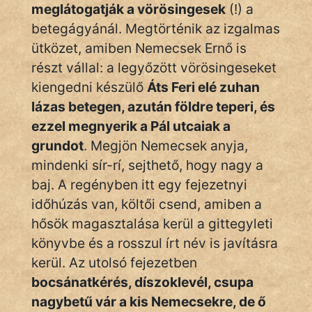
meglátogatják a vörösingesek
(!) a
betegágyánál. Megtörténik az izgalmas
ütközet, amiben Nemecsek Ernő is
részt vállal: a legyőzött vörösingeseket
kiengedni készülő
Áts Feri elé zuhan
lázas betegen, azután földre teperi, és
ezzel megnyerik a Pál utcaiak a
grundot
. Megjön Nemecsek anyja,
mindenki sír-rí, sejthető, hogy nagy a
baj. A regényben itt egy fejezetnyi
időhúzás van, költői csend, amiben a
hősök magasztalása kerül a gittegyleti
könyvbe és a rosszul írt név is javításra
kerül. Az utolsó fejezetben
bocsánatkérés, díszoklevél, csupa
nagybetű vár a kis Nemecsekre, de ő