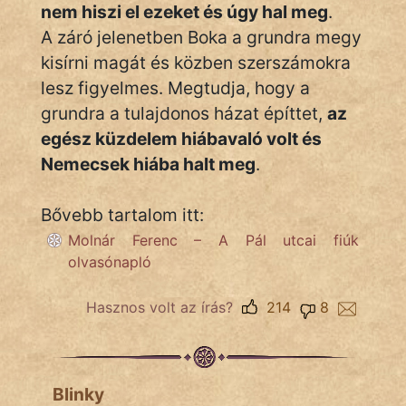
nem hiszi el ezeket és úgy hal meg
.
A záró jelenetben Boka a grundra megy
kisírni magát és közben szerszámokra
lesz figyelmes. Megtudja, hogy a
grundra a tulajdonos házat építtet,
az
egész küzdelem hiábavaló volt és
Nemecsek hiába halt meg
.
Bővebb tartalom itt:
Molnár Ferenc – A Pál utcai fiúk
olvasónapló
Hasznos volt az írás?
214
8
Blinky