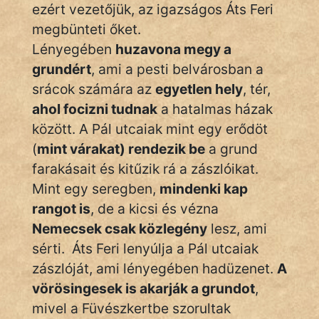
ezért vezetőjük, az igazságos Áts Feri
Hoffer Botond
megbünteti őket.
Lényegében
huzavona megy a
szemfüles
grundért
, ami a pesti belvárosban a
srácok számára az
egyetlen hely
, tér,
ahol focizni tudnak
a hatalmas házak
között. A Pál utcaiak mint egy erődöt
(
mint várakat) rendezik be
a grund
farakásait és kitűzik rá a zászlóikat.
Mint egy seregben,
mindenki kap
rangot is
, de a kicsi és vézna
Nemecsek csak közlegény
lesz, ami
sérti. Áts Feri lenyúlja a Pál utcaiak
zászlóját, ami lényegében hadüzenet.
A
vörösingesek is akarják a grundot
,
mivel a Füvészkertbe szorultak