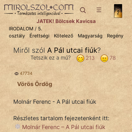
IRODALOM
témák:
JÁTÉK! Bölcsek Kavicsa
Dráma
IRODALOM
/
5.
osztály
Érettségi
Kötelező
Magyarság
Regény
Elbeszélő
Költemény
Miről szól
A Pál utcai fiúk
?
Eposz
Tetszik ez a mű?
213
78
Komédia
47734
Kötelező
Vörös Ördög
Legenda
Molnár Ferenc - A Pál utcai fiúk
Mese
Részletes tartalom fejezetenként itt:
Mitológia
Molnár Ferenc – A Pál utcai fiúk