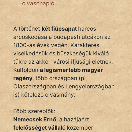
olvasónapló
Monda
Novella
És
A történet
két fiúcsapat
harcos
Elbeszélés
arcoskodása a budapesti utcákon az
Regény
1800-as évek végén. Karakteres
viselkedésük és büszkeségük kiváló
Tanmese
tükre az akkori városi ifjúsági életnek.
Vers
Külföldön
a legismertebb magyar
regény
, több országban (pl
Olaszországban és Lengyelországban
is) kötelező olvasmány.
IRODALOM
Főbb szereplők:
Nemecsek Ernő
, a hazájáért
SZÓLÁS
felelősséget vállal
ó közember
És