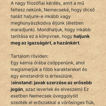
A nagy filozófiai kérdés, amit a mű
Hunor
feltesz nekünk, Nemecseké, hogy dicső
halált haljunk-e inkább vagy
Jób Gedeon
meghunyászkodva éljünk (életben
Láron Ádám
maradjunk). Mondhatjuk, hogy inkább
tanítása ez a könyvnek, hogy
haljunk
mikkamakka
meg az igazságért, a hazánkért
.
vörös ördög
Tartalom röviden:
nagyöreg
Egy kémia órába csöppenünk, ahol
megismerjük a főbb karaktereket és
NapHold
egy einstandról is értesülünk.
Név nélkül
(
einstand: javak szerzése az erősebb
jogán
, azaz leverlek és elveszem) Ez
pszichopati
esetben Nemecsek üveggolyóit
szegény legény
szedték el erőszakkal a vörösinges fiúk,