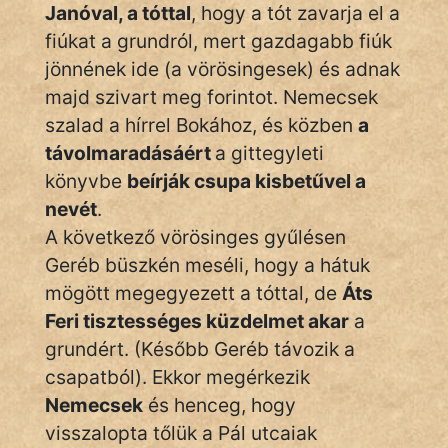
Janóval, a tóttal
, hogy a tót zavarja el a
fiúkat a grundról, mert gazdagabb fiúk
jönnének ide (a vörösingesek) és adnak
majd szivart meg forintot. Nemecsek
szalad a hírrel Bokához, és közben
a
távolmaradásáért
a gittegyleti
könyvbe
beírják csupa kisbetűvel a
nevét
.
A következő vörösinges gyűlésen
Geréb büszkén meséli, hogy a hátuk
mögött megegyezett a tóttal, de
Áts
Feri tisztességes küzdelmet akar
a
grundért. (Később Geréb távozik a
csapatból). Ekkor megérkezik
Nemecsek
és henceg, hogy
visszalopta tőlük a Pál utcaiak