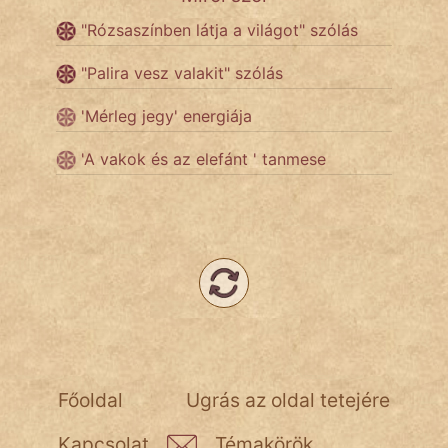
"Rózsaszínben látja a világot" szólás
"Palira vesz valakit" szólás
'Mérleg jegy' energiája
'A vakok és az elefánt ' tanmese
Főoldal
Ugrás az oldal tetejére
Kapcsolat
Témakörök