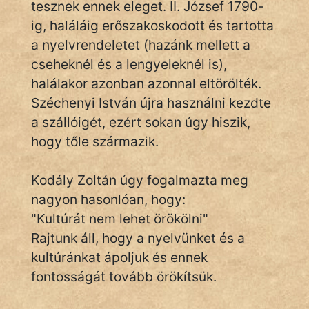
tesznek ennek eleget. II. József 1790-
ig, haláláig erőszakoskodott és tartotta
Népszerű szerzőink:
a nyelvrendeletet (hazánk mellett a
cseheknél és a lengyeleknél is),
cinege
halálakor azonban azonnal eltörölték.
Széchenyi István újra használni kezdte
fantom
a szállóigét, ezért sokan úgy hiszik,
hogy tőle származik.
Hunor
Jób Gedeon
Kodály Zoltán úgy fogalmazta meg
nagyon hasonlóan, hogy:
Láron Ádám
"Kultúrát nem lehet örökölni"
mikkamakka
Rajtunk áll, hogy a nyelvünket és a
kultúránkat ápoljuk és ennek
vörös ördög
fontosságát tovább örökítsük.
nagyöreg