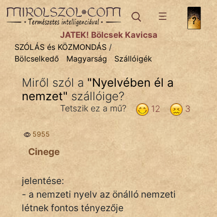
SZÓLÁS ÉS KÖZMONDÁS
témák:
JÁTÉK! Bölcsek Kavicsa
Bibliai
SZÓLÁS és KÖZMONDÁS
/
Bölcselkedő
Magyarság
Szállóigék
Kifejezések
Miről szól a
"
Nyelvében él a
Közmondások
nemzet
"
szállóige?
Rímelő
Tetszik ez a mű?
12
3
Szállóigék
5955
Szóláscsoportok
Cinege
Szólások
jelentése:
Tréfás
- a nemzeti nyelv az önálló nemzeti
létnek fontos tényezője