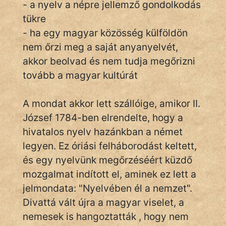
- a nyelv a népre jellemző gondolkodás
tükre
- ha egy magyar közösség külföldön
IRODALOM
nem őrzi meg a saját anyanyelvét,
akkor beolvad és nem tudja megőrizni
SZÓLÁS
És
tovább a magyar kultúrát
KÖZMONDÁS
A mondat akkor lett szállóige, amikor II.
PSZICHO
József 1784-ben elrendelte, hogy a
hivatalos nyelv hazánkban a német
ZENE
legyen. Ez óriási felháborodást keltett,
FILM
és egy nyelvünk megőrzéséért küzdő
mozgalmat indított el, aminek ez lett a
ÉLETMÓD
jelmondata: "Nyelvében él a nemzet".
MAGYARSÁG
Divattá vált újra a magyar viselet, a
És
nemesek is hangoztatták , hogy nem
TÖRTÉNELEM