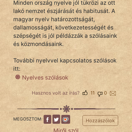
Minden ország nyelve jól tükrözi az ott
NapHold
lakó nemzet észjárását és habitusát. A
magyar nyelv határozottságát,
Név nélkül
dallamosságát, következetességét és
pszichopati
szépségét is jól példázzák a szólásaink
és közmondásaink.
szegény legény
Hoffer Botond
További nyelvvel kapcsolatos szólások
itt:
szemfüles
Nyelves szólások
Hasznos volt az írás?
11
0
MEGOSZTOM:
Hozzászólok
Miről szól