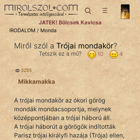
IRODALOM
témák:
JÁTÉK! Bölcsek Kavicsa
Dráma
IRODALOM
/
Monda
Elbeszélő
Miről szól a
Trójai mondakör
?
Költemény
Tetszik ez a mű?
10
4
Eposz
3255
Komédia
Mikkamakka
Kötelező
A trójai mondakör az ókori görög
Legenda
mondák mondacsoportja, melynek
Mese
középpontjában a trójai háború áll.
A trójai háborút a görögök indították
Mitológia
Parisz trójai királyfi hazája (Trója) ellen,