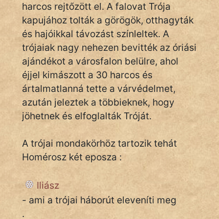
harcos rejtőzött el. A falovat Trója
KÖZMONDÁS
kapujához tolták a görögök, otthagyták
PSZICHO
és hajóikkal távozást színleltek. A
trójaiak nagy nehezen bevitték az óriási
ZENE
ajándékot a városfalon belülre, ahol
FILM
éjjel kimászott a 30 harcos és
ártalmatlanná tette a várvédelmet,
ÉLETMÓD
azután jeleztek a többieknek, hogy
jöhetnek és elfoglalták Tróját.
MAGYARSÁG
És
TÖRTÉNELEM
A trójai mondakörhöz tartozik tehát
Homérosz két eposza :
Népszerű szerzőink:
Iliász
- ami a trójai háborút eleveníti meg
cinege
.