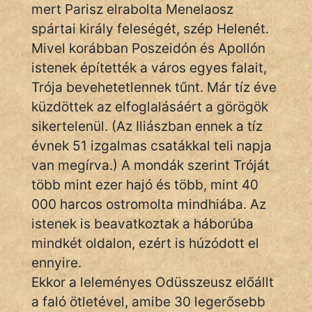
Monda
mert Parisz elrabolta Menelaosz
spártai király feleségét, szép Helenét.
Novella
Mivel korábban Poszeidón és Apollón
És
istenek építették a város egyes falait,
Elbeszélés
Trója bevehetetlennek tűnt. Már tíz éve
Regény
küzdöttek az elfoglalásáért a görögök
sikertelenül. (Az Iliászban ennek a tíz
Tanmese
évnek 51 izgalmas csatákkal teli napja
Vers
van megírva.) A mondák szerint Tróját
több mint ezer hajó és több, mint 40
000 harcos ostromolta mindhiába. Az
istenek is beavatkoztak a háborúba
mindkét oldalon, ezért is húzódott el
IRODALOM
ennyire.
Ekkor a leleményes Odüsszeusz előállt
SZÓLÁS
a faló ötletével, amibe 30 legerősebb
És