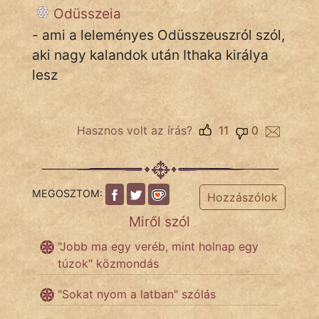
fantom
Odüsszeia
- ami a leleményes Odüsszeuszról szól,
Hunor
aki nagy kalandok után Ithaka királya
Jób Gedeon
lesz
Láron Ádám
mikkamakka
Hasznos volt az írás?
11
0
vörös ördög
nagyöreg
MEGOSZTOM:
Hozzászólok
Miről szól
NapHold
"Jobb ma egy veréb, mint holnap egy
Név nélkül
túzok" közmondás
pszichopati
"Sokat nyom a latban" szólás
szegény legény