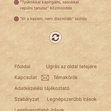
"Tyúkokkal kapirgálni, sasokkal
repülni tanulsz" közmondás
Hoffer Botond
"Itt a kezem, nem disznóláb" szólás
szemfüles
Főoldal
Ugrás az oldal tetejére
Kapcsolat
Témakörök
Adatkezelési tájékoztató
Szabályzat
Legnépszerűbb írások
Legolvasottabb írások