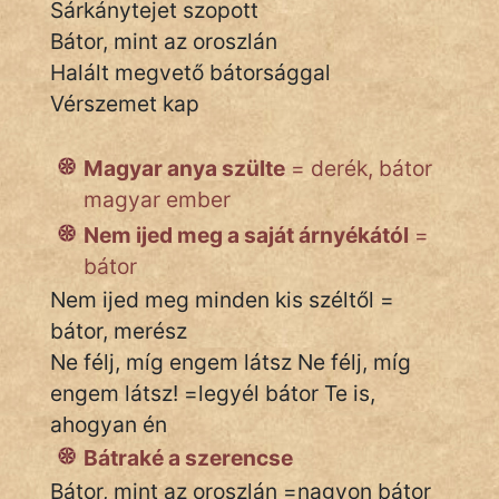
Sárkánytejet szopott
Bátor, mint az oroszlán
Halált megvető bátorsággal
IRODALOM
Vérszemet kap
SZÓLÁS
És
Magyar anya szülte
= derék, bátor
KÖZMONDÁS
magyar ember
Nem ijed meg a saját árnyékától
=
PSZICHO
bátor
ZENE
Nem ijed meg minden kis széltől =
bátor, merész
FILM
Ne félj, míg engem látsz Ne félj, míg
engem látsz! =legyél bátor Te is,
ÉLETMÓD
ahogyan én
MAGYARSÁG
Bátraké a szerencse
És
Bátor, mint az oroszlán =nagyon bátor
TÖRTÉNELEM