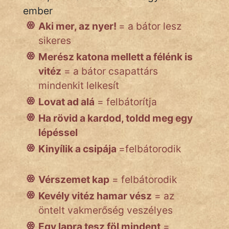
ember
Aki mer, az nyer!
= a bátor lesz
Népszerű szerzőink:
sikeres
Merész katona mellett a félénk is
cinege
vitéz
= a bátor csapattárs
fantom
mindenkit lelkesít
Lovat ad alá
= felbátorítja
Hunor
Ha rövid a kardod, toldd meg egy
Jób Gedeon
lépéssel
Kinyílik a csipája
=felbátorodik
Láron Ádám
mikkamakka
Vérszemet kap
= felbátorodik
vörös ördög
Kevély vitéz hamar vész
= az
öntelt vakmerőség veszélyes
nagyöreg
Egy lapra tesz föl mindent
=