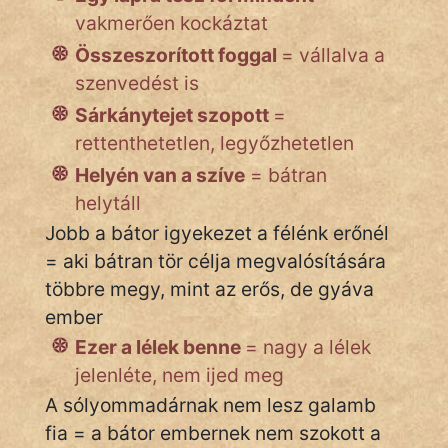
NapHold
vakmerően kockáztat
Összeszorított foggal
= vállalva a
Név nélkül
szenvedést is
pszichopati
Sárkánytejet szopott
=
rettenthetetlen, legyőzhetetlen
szegény legény
Helyén van a szíve
= bátran
Hoffer Botond
helytáll
Jobb a bátor igyekezet a félénk erőnél
szemfüles
= aki bátran tör célja megvalósítására
többre megy, mint az erős, de gyáva
ember
Ezer a lélek benne
= nagy a lélek
jelenléte, nem ijed meg
A sólyommadárnak nem lesz galamb
fia = a bátor embernek nem szokott a