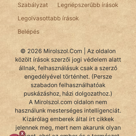
Szabályzat
Legnépszerűbb írások
Legolvasottabb írások
Belépés
© 2026 Mirolszol.Com | Az oldalon
közölt írások szerzői jogi védelem alatt
állnak, felhasználásuk csak a szerző
engedélyével történhet. (Persze
szabadon felhasználhatóak
puskázáshoz, házi dolgozathoz.)
A Mirolszol.com oldalon nem
használunk mesterséges intelligenciát.
Kizárólag emberek által írt cikkek
jelennek meg, mert nem akarunk olyan
X