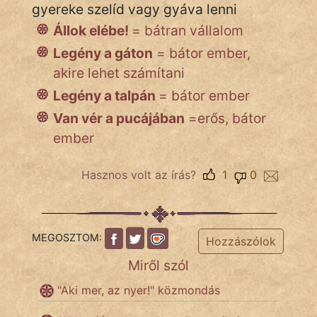
gyereke szelíd vagy gyáva lenni
Állok elébe!
= bátran vállalom
Legény a gáton
= bátor ember,
akire lehet számítani
Legény a talpán
= bátor ember
Van vér a pucájában
=erős, bátor
ember
Hasznos volt az írás?
1
0
MEGOSZTOM:
Hozzászólok
Miről szól
"Aki mer, az nyer!" közmondás