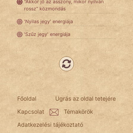
"Akkor jó az asszony, mikor nyilván
rossz" közmondás
'Nyilas jegy' energiája
'Szűz jegy' energiája
Főoldal
Ugrás az oldal tetejére
Kapcsolat
Témakörök
Adatkezelési tájékoztató