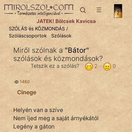
SZÓLÁS ÉS KÖZMONDÁS
témák:
JÁTÉK! Bölcsek Kavicsa
Bibliai
SZÓLÁS és KÖZMONDÁS
/
Szóláscsoportok
Szólások
Kifejezések
Miről szólnak a
"
Bátor
"
Közmondások
szólások és közmondások?
Rímelő
Tetszik ez a szólás?
2
0
Szállóigék
1460
Szóláscsoportok
Cinege
Szólások
Helyén van a szíve
Tréfás
Nem ijed meg a saját árnyékától
Legény a gáton